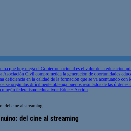
ema que hoy niega el Gobierno nacional es el valor de la educación p
 Asociación Civil comprometida la generación de oportunidades educ
una deficiencia en la calidad de la formación que se va acentuando c
se preguntas difícilmente obtenga buenos resultados de las órdenes que
za ningún federalismo educativo»
Educ + Acción
o: del cine al streaming
nuino: del cine al streaming