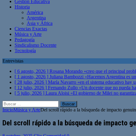
Gestión Educativa
Historia
América
Argentina
Asia y África
Ciencias Exactas
Música y Arte
Pedagogía
Sindicalismo Docente
Tecnología
Entrevistas
[ 6 agosto, 2026 ]
Rosana Morando «creo que el principal probl
[ 1 agosto, 2026 ]
Juliana Bambozzi «Hacemos Argentina es una
[ 28 julio, 2026 ]
María Navarro «en el sistema educativo hay 
[ 12 julio, 2026 ]
Fernando Zullo «Un docente que no pueda hacer
[ 5 julio, 2026 ]
Laura Aloisi «El gobierno de Milei no garanti
Buscar:
Inicio
Música y Arte
Del scroll rápido a la búsqueda de impacto genuin
Del scroll rápido a la búsqueda de impacto ge
8 octubre, 2025
Clio Comunidad
0