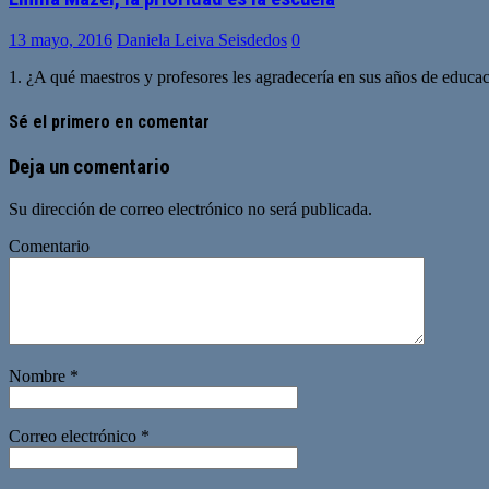
13 mayo, 2016
Daniela Leiva Seisdedos
0
1. ¿A qué maestros y profesores les agradecería en sus años de educa
Sé el primero en comentar
Deja un comentario
Su dirección de correo electrónico no será publicada.
Comentario
Nombre
*
Correo electrónico
*