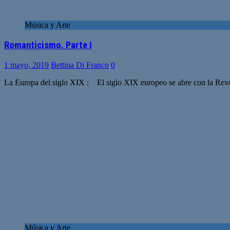
Música y Arte
Romanticismo. Parte I
1 mayo, 2019
Bettina Di Franco
0
La Europa del siglo XIX : El siglo XIX europeo se abre con la Revolu
Música y Arte