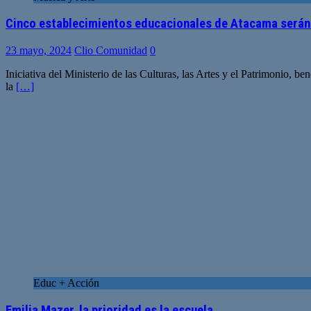
Cinco establecimientos educacionales de Atacama serán 
23 mayo, 2024
Clio Comunidad
0
Iniciativa del Ministerio de las Culturas, las Artes y el Patrimonio, 
la
[…]
Educ + Acción
Emilia Mazer, la prioridad es la escuela