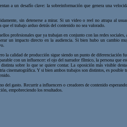
entan a un desafío clave: la sobreinformación que genera una velocida
ápidamente, sin detenerse a mirar. Si un video o reel no atrapa al usu
a que el trabajo arduo detrás del contenido no sea valorado.
ellos profesionales que ya trabajan en conjunto con las redes sociales,
nerar un impacto directo en la audiencia. Si bien hubo un cambio muy
vo.
ero la calidad de producción sigue siendo un punto de diferenciación 
rable con un influencer: el ojo del narrador fílmico, la persona que est
 distinta sobre lo que se quiere contar. La oposición más visible desta
ria cinematográfica. Y si bien ambos trabajos son distintos, es posible t
enido.
del gasto. Recurrir a influencers o creadores de contenido esperando 
ación, empobreciendo los resultados.