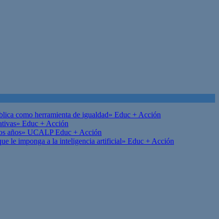
ública como herramienta de igualdad»
Educ + Acción
ativas»
Educ + Acción
on los años» UCALP
Educ + Acción
 le imponga a la inteligencia artificial»
Educ + Acción