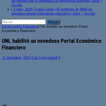
las órdenes que le imponga a la inteligencia artificial»
Educ +
Acción
[ 5 julio, 2026 ]
Laura Aloisi «El gobierno de Milei no
garantiza ningún federalismo educativo»
Educ + Acción
Buscar:
Inicio
Gestión Educativa
UNL habilitó un novedoso Portal
Económico Financiero
UNL habilitó un novedoso Portal Económico
Financiero
21 diciembre, 2023
Clio Universidad
0