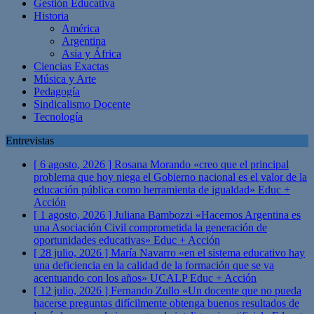
Gestión Educativa
Historia
América
Argentina
Asia y África
Ciencias Exactas
Música y Arte
Pedagogía
Sindicalismo Docente
Tecnología
Entrevistas
[ 6 agosto, 2026 ]
Rosana Morando «creo que el principal
problema que hoy niega el Gobierno nacional es el valor de la
educación pública como herramienta de igualdad»
Educ +
Acción
[ 1 agosto, 2026 ]
Juliana Bambozzi «Hacemos Argentina es
una Asociación Civil comprometida la generación de
oportunidades educativas»
Educ + Acción
[ 28 julio, 2026 ]
María Navarro «en el sistema educativo hay
una deficiencia en la calidad de la formación que se va
acentuando con los años» UCALP
Educ + Acción
[ 12 julio, 2026 ]
Fernando Zullo «Un docente que no pueda
hacerse preguntas difícilmente obtenga buenos resultados de