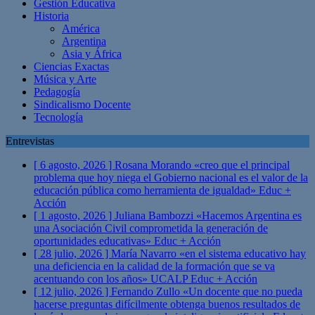
Gestión Educativa
Historia
América
Argentina
Asia y África
Ciencias Exactas
Música y Arte
Pedagogía
Sindicalismo Docente
Tecnología
Entrevistas
[ 6 agosto, 2026 ]
Rosana Morando «creo que el principal
problema que hoy niega el Gobierno nacional es el valor de la
educación pública como herramienta de igualdad»
Educ +
Acción
[ 1 agosto, 2026 ]
Juliana Bambozzi «Hacemos Argentina es
una Asociación Civil comprometida la generación de
oportunidades educativas»
Educ + Acción
[ 28 julio, 2026 ]
María Navarro «en el sistema educativo hay
una deficiencia en la calidad de la formación que se va
acentuando con los años» UCALP
Educ + Acción
[ 12 julio, 2026 ]
Fernando Zullo «Un docente que no pueda
hacerse preguntas difícilmente obtenga buenos resultados de