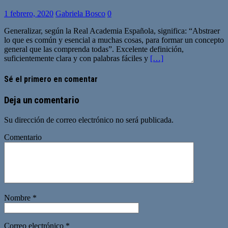
1 febrero, 2020
Gabriela Bosco
0
Generalizar, según la Real Academia Española, significa: “Abstraer
lo que es común y esencial a muchas cosas, para formar un concepto
general que las comprenda todas”. Excelente definición,
suficientemente clara y con palabras fáciles y
[…]
Sé el primero en comentar
Deja un comentario
Su dirección de correo electrónico no será publicada.
Comentario
Nombre
*
Correo electrónico
*