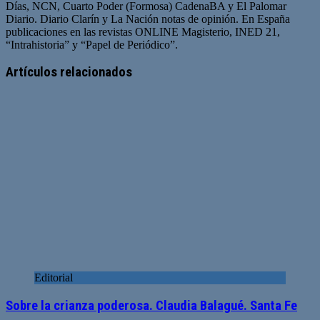
Días, NCN, Cuarto Poder (Formosa) CadenaBA y El Palomar
Diario. Diario Clarín y La Nación notas de opinión. En España
publicaciones en las revistas ONLINE Magisterio, INED 21,
“Intrahistoria” y “Papel de Periódico”.
Sitio
Facebook
Twitter
YouTube
web
Artículos relacionados
Editorial
Sobre la crianza poderosa. Claudia Balagué. Santa Fe