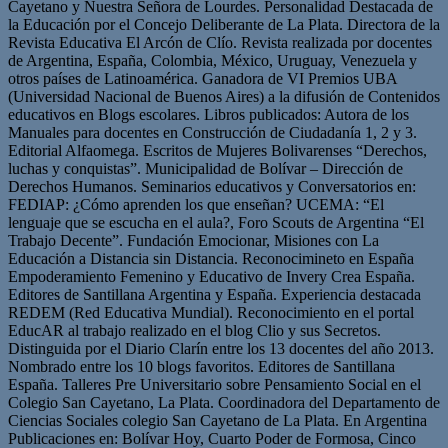
Cayetano y Nuestra Señora de Lourdes. Personalidad Destacada de
la Educación por el Concejo Deliberante de La Plata. Directora de la
Revista Educativa El Arcón de Clío. Revista realizada por docentes
de Argentina, España, Colombia, México, Uruguay, Venezuela y
otros países de Latinoamérica. Ganadora de VI Premios UBA
(Universidad Nacional de Buenos Aires) a la difusión de Contenidos
educativos en Blogs escolares. Libros publicados: Autora de los
Manuales para docentes en Construcción de Ciudadanía 1, 2 y 3.
Editorial Alfaomega. Escritos de Mujeres Bolivarenses “Derechos,
luchas y conquistas”. Municipalidad de Bolívar – Dirección de
Derechos Humanos. Seminarios educativos y Conversatorios en:
FEDIAP: ¿Cómo aprenden los que enseñan? UCEMA: “El
lenguaje que se escucha en el aula?, Foro Scouts de Argentina “El
Trabajo Decente”. Fundación Emocionar, Misiones con La
Educación a Distancia sin Distancia. Reconocimineto en España
Empoderamiento Femenino y Educativo de Invery Crea España.
Editores de Santillana Argentina y España. Experiencia destacada
REDEM (Red Educativa Mundial). Reconocimiento en el portal
EducAR al trabajo realizado en el blog Clio y sus Secretos.
Distinguida por el Diario Clarín entre los 13 docentes del año 2013.
Nombrado entre los 10 blogs favoritos. Editores de Santillana
España. Talleres Pre Universitario sobre Pensamiento Social en el
Colegio San Cayetano, La Plata. Coordinadora del Departamento de
Ciencias Sociales colegio San Cayetano de La Plata. En Argentina
Publicaciones en: Bolívar Hoy, Cuarto Poder de Formosa, Cinco