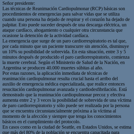
Señor presidente:
Las técnicas de Reanimación Cardiopulmonar (RCP) básicas son
procedimientos de emergencias para salvar vidas que se utiliza
cuando una persona ha dejado de respirar y el corazón ha dejado de
palpitar. Esto puede suceder después de una descarga eléctrica, un
ataque cardíaco, ahogamiento o cualquier otra circunstancia que
ocasione la detención de la actividad cardíaca.
La emergencia que surge de un paro cardiorrespiratorio es tal que,
por cada minuto que un paciente transcurre sin atención, disminuye
un 10% su posibilidad de sobrevida. En esta situación, entre 3 y 5
minutos después de producido el paro cardiorrespiratorio, comienza
la muerte cerebral. Según el Ministerio de Salud de la Nación, en
Argentina se producen 40.000 muertes súbitas al año.
Por estas razones, la aplicación inmediata de técnicas de
reanimación cardiopulmonar resulta crucial hasta el arribo del
auxilio de emergencia médica especializada, que realice entonces
resucitación cardiopulmonar avanzada y cardiodesfibrilación. Está
demostrado que la reanimación cardiopulmonar precoz y efectiva
aumenta entre 2 y 3 veces la posibilidad de sobrevida de una víctima
de paro cardiorrespiratorio y sólo puede ser realizada por la persona
que se encuentra circunstancialmente próxima a la víctima al
momento de la afección y siempre que tenga los conocimientos
básicos en el cumplimiento del protocolo.
En casos como en la ciudad de Seattle, en Estados Unidos, se estima
que más del 80% de la población se encuentra capacitada para