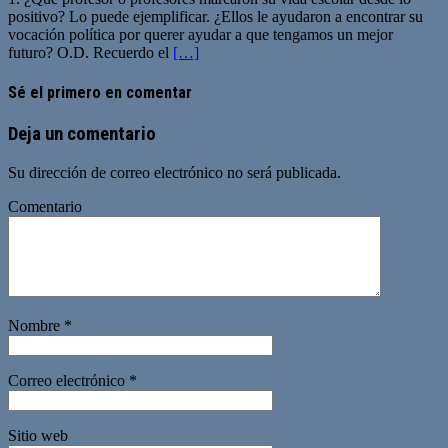
positivo? Lo puede ejemplificar. ¿Ellos le ayudaron a encontrar su
vocación política por querer ayudar a que tengamos un mejor
futuro? O.D. Recuerdo el
[…]
Sé el primero en comentar
Deja un comentario
Su dirección de correo electrónico no será publicada.
Comentario
Nombre
*
Correo electrónico
*
Sitio web