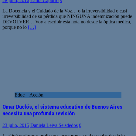
28 julio, 2016
Laura Capurro
9
La Docencia y el Cuidado de la Voz… o la irreversibilidad o casi
irreversibilidad de su pérdida que NINGUNA indemnización puede
DEVOLVER… Voy a escribir esta nota no desde la óptica médica,
porque no lo
[…]
Educ + Acción
Omar Duclós, el sistema educativo de Buenos Aires
necesita una profunda revisión
23 julio, 2015
Daniela Leiva Seisdedos
0
1. ¿Qué profesor o profesores marcaron su vida escolar desde lo