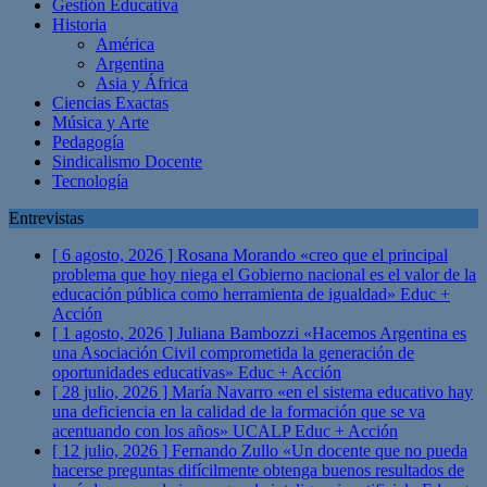
Gestión Educativa
Historia
América
Argentina
Asia y África
Ciencias Exactas
Música y Arte
Pedagogía
Sindicalismo Docente
Tecnología
Entrevistas
[ 6 agosto, 2026 ]
Rosana Morando «creo que el principal
problema que hoy niega el Gobierno nacional es el valor de la
educación pública como herramienta de igualdad»
Educ +
Acción
[ 1 agosto, 2026 ]
Juliana Bambozzi «Hacemos Argentina es
una Asociación Civil comprometida la generación de
oportunidades educativas»
Educ + Acción
[ 28 julio, 2026 ]
María Navarro «en el sistema educativo hay
una deficiencia en la calidad de la formación que se va
acentuando con los años» UCALP
Educ + Acción
[ 12 julio, 2026 ]
Fernando Zullo «Un docente que no pueda
hacerse preguntas difícilmente obtenga buenos resultados de