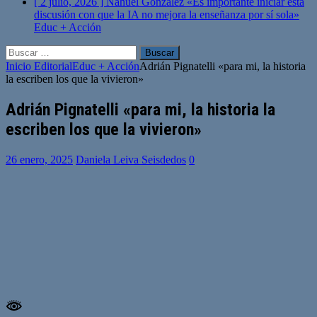
[ 2 julio, 2026 ]
Nahuel González «Es importante iniciar esta
discusión con que la IA no mejora la enseñanza por sí sola»
Educ + Acción
Buscar:
Inicio
Editorial
Educ + Acción
Adrián Pignatelli «para mi, la historia
la escriben los que la vivieron»
Adrián Pignatelli «para mi, la historia la
escriben los que la vivieron»
26 enero, 2025
Daniela Leiva Seisdedos
0