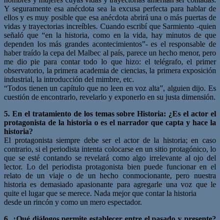
Y seguramente esa anécdota sea la excusa perfecta para hablar de
ellos y es muy posible que esa anécdota abrirá una o más puertas de
vidas y trayectorias increíbles. Cuando escribí que Sarmiento -quien
señaló que “en la historia, como en la vida, hay minutos de que
dependen los más grandes acontecimientos”- es el responsable de
haber traído la cepa del Malbec al país, parece un hecho menor, pero
me dio pie para contar todo lo que hizo: el telégrafo, el primer
observatorio, la primera academia de ciencias, la primera exposición
industrial, la introducción del mimbre, etc.
“Todos tienen un capítulo que no leen en voz alta”, alguien dijo. Es
cuestión de encontrarlo, revelarlo y exponerlo en su justa dimensión.
5. En el tratamiento de los temas sobre Historia: ¿Es el actor el
protagonista de la historia o es el narrador que capta y hace la
historia?
El protagonista siempre debe ser el actor de la historia; en caso
contrario, si el periodista intenta colocarse en un sitio protagónico, lo
que se esté contando se revelará como algo irrelevante al ojo del
lector. Lo del periodista protagonista bien puede funcionar en el
relato de un viaje o de un hecho conmocionante, pero nuestra
historia es demasiado apasionante para agregarle una voz que le
quite el lugar que se merece. Nada mejor que contar la historia
desde un rincón y como un mero espectador.
6. ¿Qué diálogos permite establecer entre el pasado y presente?