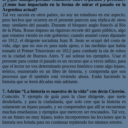
¿Cómo
han impactado en la forma de mirar el pasado en la
Argentina actual?
Tal vez suceda en otros países, no soy un estudioso en ese aspecto,
pero hechos que ocurren en el presente parecen una réplica de otros
muy similares del pasado. Durante el bloqueo anglo francés al Río
de la Plata, Rosas impuso un riguroso recorte del gasto público, algo
que estamos viendo en este gobierno; cuando asumió como diputado
en 1912, el dirigente socialista Juan B. Justo se ocupó del costo de
vida, algo que no nos es para nada ajeno, o las medidas que había
tomado el Primer Triunvirato en 1812 para combatir la ola de robos
en la ciudad de Buenos Aires. Y así sobran los ejemplos. Usar el
presente para contar el pasado es un recurso que a veces utilizo, para
que el lector no vea determinado proceso histórico como algo lejano,
teórico, enumerado en un libro de historia, y comprenda que son
procesos que él también está viviendo ahora. Están haciendo la
historia que se leerá décadas más adelante.
7. Adrián “La historia es maestra de la vida” con decía Cicerón.
Coincido. Y ejemplo de guía para la clase dirigente, que suele
desdeñarla, y para la ciudadanía, que solo cree que la historia es
solamente un lejano pasado, y no comprenden que allí se encuentran
muchas enseñanzas y ejemplos que merecen ser rescatados. Tal vez,
en un futuro no muy lejano, todos incorporemos las lecciones que la
historia nos brinda para no continuar repitiendo los mismos errores.