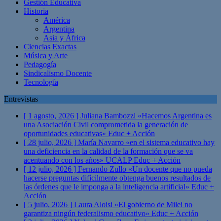
Gestión Educativa
Historia
América
Argentina
Asia y África
Ciencias Exactas
Música y Arte
Pedagogía
Sindicalismo Docente
Tecnología
Entrevistas
[ 1 agosto, 2026 ]
Juliana Bambozzi «Hacemos Argentina es
una Asociación Civil comprometida la generación de
oportunidades educativas»
Educ + Acción
[ 28 julio, 2026 ]
María Navarro «en el sistema educativo hay
una deficiencia en la calidad de la formación que se va
acentuando con los años» UCALP
Educ + Acción
[ 12 julio, 2026 ]
Fernando Zullo «Un docente que no pueda
hacerse preguntas difícilmente obtenga buenos resultados de
las órdenes que le imponga a la inteligencia artificial»
Educ +
Acción
[ 5 julio, 2026 ]
Laura Aloisi «El gobierno de Milei no
garantiza ningún federalismo educativo»
Educ + Acción