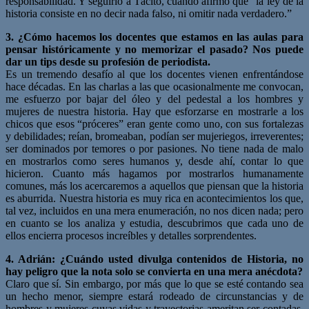
responsabilidad. Y seguirlo a Tácito, cuando afirmó que “la ley de la
historia consiste en no decir nada falso, ni omitir nada verdadero.”
3. ¿Cómo hacemos los docentes que estamos en las aulas para
pensar históricamente y no memorizar el pasado? Nos puede
dar un tips desde su profesión de periodista.
Es un tremendo desafío al que los docentes vienen enfrentándose
hace décadas. En las charlas a las que ocasionalmente me convocan,
me esfuerzo por bajar del óleo y del pedestal a los hombres y
mujeres de nuestra historia. Hay que esforzarse en mostrarle a los
chicos que esos “próceres” eran gente como uno, con sus fortalezas
y debilidades; reían, bromeaban, podían ser mujeriegos, irreverentes;
ser dominados por temores o por pasiones. No tiene nada de malo
en mostrarlos como seres humanos y, desde ahí, contar lo que
hicieron. Cuanto más hagamos por mostrarlos humanamente
comunes, más los acercaremos a aquellos que piensan que la historia
es aburrida. Nuestra historia es muy rica en acontecimientos los que,
tal vez, incluidos en una mera enumeración, no nos dicen nada; pero
en cuanto se los analiza y estudia, descubrimos que cada uno de
ellos encierra procesos increíbles y detalles sorprendentes.
4. Adrián: ¿Cuándo usted divulga contenidos de Historia, no
hay peligro
que la nota solo se convierta en una mera anécdota?
Claro que sí. Sin embargo, por más que lo que se esté contando sea
un hecho menor, siempre estará rodeado de circunstancias y de
hombres y mujeres cuyas vidas y trayectorias ameritan ser contadas.