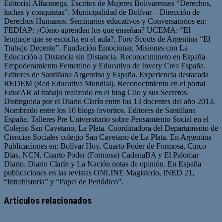
Editorial Alfaomega. Escritos de Mujeres Bolivarenses “Derechos,
luchas y conquistas”. Municipalidad de Bolívar – Dirección de
Derechos Humanos. Seminarios educativos y Conversatorios en:
FEDIAP: ¿Cómo aprenden los que enseñan? UCEMA: “El
lenguaje que se escucha en el aula?, Foro Scouts de Argentina “El
Trabajo Decente”. Fundación Emocionar, Misiones con La
Educación a Distancia sin Distancia. Reconocimineto en España
Empoderamiento Femenino y Educativo de Invery Crea España.
Editores de Santillana Argentina y España. Experiencia destacada
REDEM (Red Educativa Mundial). Reconocimiento en el portal
EducAR al trabajo realizado en el blog Clio y sus Secretos.
Distinguida por el Diario Clarín entre los 13 docentes del año 2013.
Nombrado entre los 10 blogs favoritos. Editores de Santillana
España. Talleres Pre Universitario sobre Pensamiento Social en el
Colegio San Cayetano, La Plata. Coordinadora del Departamento de
Ciencias Sociales colegio San Cayetano de La Plata. En Argentina
Publicaciones en: Bolívar Hoy, Cuarto Poder de Formosa, Cinco
Días, NCN, Cuarto Poder (Formosa) CadenaBA y El Palomar
Diario. Diario Clarín y La Nación notas de opinión. En España
publicaciones en las revistas ONLINE Magisterio, INED 21,
“Intrahistoria” y “Papel de Periódico”.
Sitio
Facebook
Twitter
YouTube
web
Artículos relacionados