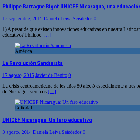
Philippe Barragne Bigot UNICEF Nicaragua, una educación
12 septiembre, 2015
Daniela Leiva Seisdedos
0
1) A pesar de que existen innovaciones educativas en nuestra Latinoa
educativo? Philippe
[…]
América
La Revolución Sandinista
17 agosto, 2015
Javier de Benito
0
La crisis centroamericana de los años 80 afectó especialmente a tres p
de Nicaragua veremos
[…]
Editorial
UNICEF Nicaragua: Un faro educativo
3 agosto, 2014
Daniela Leiva Seisdedos
0