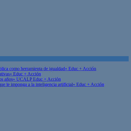
ública como herramienta de igualdad»
Educ + Acción
ativas»
Educ + Acción
on los años» UCALP
Educ + Acción
 le imponga a la inteligencia artificial»
Educ + Acción