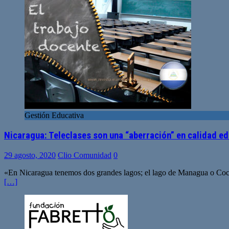
Gestión Educativa
Nicaragua: Teleclases son una “aberración” en calidad ed
29 agosto, 2020
Clio Comunidad
0
«En Nicaragua tenemos dos grandes lagos; el lago de Managua o Cocibo
[…]