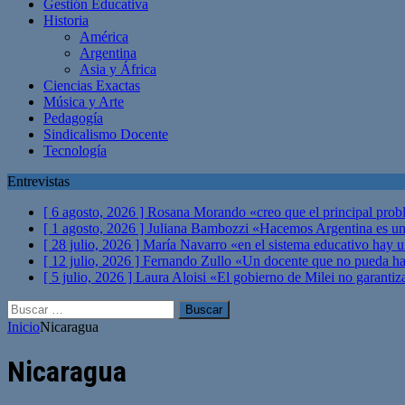
Gestión Educativa
Historia
América
Argentina
Asia y África
Ciencias Exactas
Música y Arte
Pedagogía
Sindicalismo Docente
Tecnología
Entrevistas
[ 6 agosto, 2026 ]
Rosana Morando «creo que el principal probl
[ 1 agosto, 2026 ]
Juliana Bambozzi «Hacemos Argentina es una
[ 28 julio, 2026 ]
María Navarro «en el sistema educativo hay 
[ 12 julio, 2026 ]
Fernando Zullo «Un docente que no pueda hacer
[ 5 julio, 2026 ]
Laura Aloisi «El gobierno de Milei no garanti
Buscar:
Inicio
Nicaragua
Nicaragua