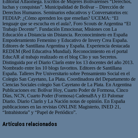
Editorial Alfaomega. Escritos de Mujeres Bolivarenses “Derechos,
luchas y conquistas”. Municipalidad de Bolívar – Dirección de
Derechos Humanos. Seminarios educativos y Conversatorios en:
FEDIAP: ¿Cómo aprenden los que enseñan? UCEMA: “El
lenguaje que se escucha en el aula?, Foro Scouts de Argentina “El
Trabajo Decente”. Fundación Emocionar, Misiones con La
Educación a Distancia sin Distancia. Reconocimineto en España
Empoderamiento Femenino y Educativo de Invery Crea España.
Editores de Santillana Argentina y España. Experiencia destacada
REDEM (Red Educativa Mundial). Reconocimiento en el portal
EducAR al trabajo realizado en el blog Clio y sus Secretos.
Distinguida por el Diario Clarín entre los 13 docentes del año 2013.
Nombrado entre los 10 blogs favoritos. Editores de Santillana
España. Talleres Pre Universitario sobre Pensamiento Social en el
Colegio San Cayetano, La Plata. Coordinadora del Departamento de
Ciencias Sociales colegio San Cayetano de La Plata. En Argentina
Publicaciones en: Bolívar Hoy, Cuarto Poder de Formosa, Cinco
Días, NCN, Cuarto Poder (Formosa) CadenaBA y El Palomar
Diario. Diario Clarín y La Nación notas de opinión. En España
publicaciones en las revistas ONLINE Magisterio, INED 21,
“Intrahistoria” y “Papel de Periódico”.
Sitio
Facebook
Twitter
YouTube
web
Artículos relacionados