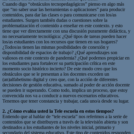
Cuando digo “obstáculos tecnopedagógicos” pienso en algo más
que “no saber usar las herramientas o aplicaciones” para producir
contenidos, para dar las clases o para comunicarse con los/as
estudiantes. Surgen también dudas o cuestiones sobre la
problematización el contenido a enseñar en este contexto. y esto
tiene que ver directamente con una discusión puramente didáctica, y
no necesariamente tecnológica: ¿Qué tipos de tareas pueden hacer
los/as estudiantes con los recursos que tienen en sus hogares?
¿Todos/as tienen las mismas posibilidades de conexión y
disponibilidad de espacios de trabajo? ¿Qué aprendizajes son
valiosos en este contexto de pandemia? ¿Qué podemos propiciar en
los estudiantes para fortalecer su participación crítica en este
momento socio histórico incierto? De este modo creo que los
obstáculos que se le presentan a los docentes exceden un
(an)alfabetismo digital y creo que, con la acción de diferentes
decisiones de gestión educativa, sumado al poder de acción docente
se pueden ir superando. Como todo, implica un proceso, que estoy
convencida nos va a conducir a nuevos escenarios educativos.
Tenemos que tener constancia y trabajar, cada uno/a desde su lugar.
2. ¿Cómo evalúa usted la Tele escuela en estos tiempos?
Entiendo que al hablar de “tele escuela” nos referimos a la serie de
contenidos que se distribuyen a través de la televisión abierta y son
destinados a los estudiantes de los niveles inicial, primario y
secundario del sistema educativo. Este tipo de contenidos responden