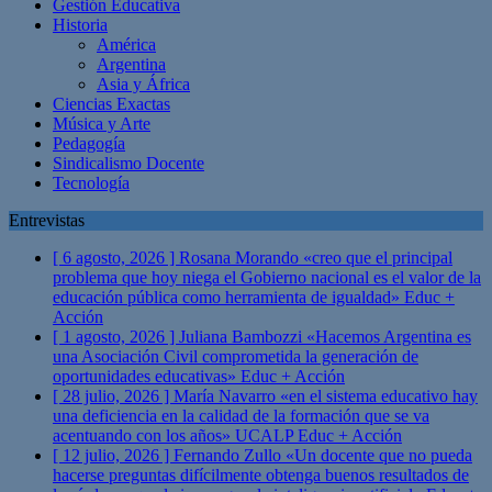
Gestión Educativa
Historia
América
Argentina
Asia y África
Ciencias Exactas
Música y Arte
Pedagogía
Sindicalismo Docente
Tecnología
Entrevistas
[ 6 agosto, 2026 ]
Rosana Morando «creo que el principal
problema que hoy niega el Gobierno nacional es el valor de la
educación pública como herramienta de igualdad»
Educ +
Acción
[ 1 agosto, 2026 ]
Juliana Bambozzi «Hacemos Argentina es
una Asociación Civil comprometida la generación de
oportunidades educativas»
Educ + Acción
[ 28 julio, 2026 ]
María Navarro «en el sistema educativo hay
una deficiencia en la calidad de la formación que se va
acentuando con los años» UCALP
Educ + Acción
[ 12 julio, 2026 ]
Fernando Zullo «Un docente que no pueda
hacerse preguntas difícilmente obtenga buenos resultados de