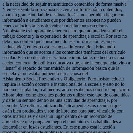
a la necesidad de seguir transmitiendo contenidos de forma masiva.
Y en este sentido son valiosos: acercan información, contenidos,
abarcan gran cantidad de destinatarios/as, nos permiten llegar con
información a estudiantes que por diferentes razones no pueden
tener contacto con sus docentes o instituciones escolares.
No obstante es importante tener en claro que no pueden suplir el
trabajo docente y la experiencia de aprendizaje escolar. Por esto no
debemos confiar que consumiendo esta información estamos
“educando”, en todo caso estamos “informando”, brindando
información que se acerca a los contenidos temáticos del currículo
escolar. Esto no deja de ser valioso e importante, de hecho es una
acción concreta de política educativa que, ante la emergencia, vino a
“llenar” el espacio de transmisión de información básica que la
escuela ya no estaba pudiendo dar a causa del
Aislamiento Social Preventivo y Obligatorio. Pero insisto: educar
implica la acción docente e institucional de la escuela y esto no lo
podemos suplantar, o al menos, aún no sabemos cómo reemplazarlo.
Ahora bien, como docentes podemos utilizar este tipo de contenidos
y darle un sentido dentro de una actividad de aprendizaje, por
ejemplo. Me refiero a utilizar didácticamente estos recursos que
están bien producidos y son de libre uso para para vincularlo con
otros materiales y darles un lugar dentro de un recorrido de
aprendizaje que ponga en juego el contenido y las habilidades a
desarrollar en los/as estudiantes. En este punto está la acción
docente, imposible de suplir si lo que queremos es educar.