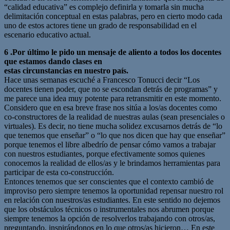
“calidad educativa” es complejo definirla y tomarla sin mucha
delimitación conceptual en estas palabras, pero en cierto modo cada
uno de estos actores tiene un grado de responsabilidad en el
escenario educativo actual.
6 .Por último le pido un mensaje de aliento a todos los docentes
que estamos dando clases en
estas circunstancias en nuestro país.
Hace unas semanas escuché a Francesco Tonucci decir “Los
docentes tienen poder, que no se escondan detrás de programas” y
me parece una idea muy potente para retransmitir en este momento.
Considero que en esa breve frase nos sitúa a los/as docentes como
co-constructores de la realidad de nuestras aulas (sean presenciales o
virtuales). Es decir, no tiene mucha solidez excusarnos detrás de “lo
que tenemos que enseñar” o “lo que nos dicen que hay que enseñar”
porque tenemos el libre albedrío de pensar cómo vamos a trabajar
con nuestros estudiantes, porque efectivamente somos quienes
conocemos la realidad de ellos/as y le brindamos herramientas para
participar de esta co-construcción.
Entonces tenemos que ser conscientes que el contexto cambió de
improviso pero siempre tenemos la oportunidad repensar nuestro rol
en relación con nuestros/as estudiantes. En este sentido no dejemos
que los obstáculos técnicos o instrumentales nos abrumen porque
siempre tenemos la opción de resolverlos trabajando con otros/as,
preguntando, inspirándonos en lo que otros/as hicieron… En este