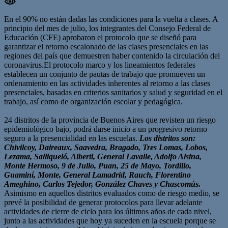
En el 90% no están dadas las condiciones para la vuelta a clases.
A
principio del mes de julio, los integrantes del Consejo Federal de
Educación (CFE) aprobaron el protocolo que se diseñó para
garantizar el retorno escalonado de las clases presenciales en las
regiones del país que demuestren haber contenido la circulación del
coronavirus.El protocolo marco y los lineamientos federales
establecen un conjunto de pautas de trabajo que promueven un
ordenamiento en las actividades inherentes al retorno a las clases
presenciales, basadas en criterios sanitarios y salud y seguridad en el
trabajo, así como de organización escolar y pedagógica.
24 distritos de la provincia de Buenos Aires que revisten un riesgo
epidemiológico bajo, podrá darse inicio a un progresivo retorno
seguro a la presencialidad en las escuelas.
Los distritos son:
Chivilcoy, Daireaux, Saavedra, Bragado, Tres Lomas, Lobos,
Lezama, Salliqueló, Alberti, General Lavalle, Adolfo Alsina,
Monte Hermoso, 9 de Julio, Puan, 25 de Mayo, Tordillo,
Guaminí, Monte, General Lamadrid, Rauch, Florentino
Ameghino, Carlos Tejedor, González Chaves y Chascomús.
Asimismo en aquellos distritos evaluados como de riesgo medio, se
prevé la posibilidad de generar protocolos para llevar adelante
actividades de cierre de ciclo para los últimos años de cada nivel,
junto a las actividades que hoy ya suceden en la escuela porque se