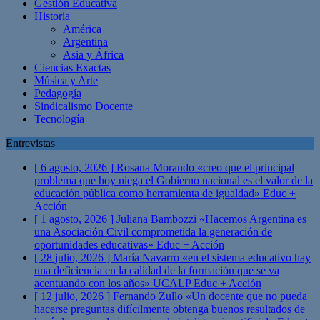
Gestión Educativa
Historia
América
Argentina
Asia y África
Ciencias Exactas
Música y Arte
Pedagogía
Sindicalismo Docente
Tecnología
Entrevistas
[ 6 agosto, 2026 ]
Rosana Morando «creo que el principal
problema que hoy niega el Gobierno nacional es el valor de la
educación pública como herramienta de igualdad»
Educ +
Acción
[ 1 agosto, 2026 ]
Juliana Bambozzi «Hacemos Argentina es
una Asociación Civil comprometida la generación de
oportunidades educativas»
Educ + Acción
[ 28 julio, 2026 ]
María Navarro «en el sistema educativo hay
una deficiencia en la calidad de la formación que se va
acentuando con los años» UCALP
Educ + Acción
[ 12 julio, 2026 ]
Fernando Zullo «Un docente que no pueda
hacerse preguntas difícilmente obtenga buenos resultados de