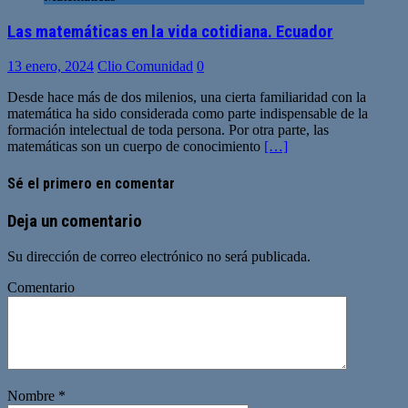
Las matemáticas en la vida cotidiana. Ecuador
13 enero, 2024
Clio Comunidad
0
Desde hace más de dos milenios, una cierta familiaridad con la
matemática ha sido considerada como parte indispensable de la
formación intelectual de toda persona. Por otra parte, las
matemáticas son un cuerpo de conocimiento
[…]
Sé el primero en comentar
Deja un comentario
Su dirección de correo electrónico no será publicada.
Comentario
Nombre
*