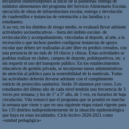
declararon ininterrumpibles al inicio de la pandemia: entrega de
módulos alimentarios del programa del Servicio Alimentario Escolar,
ejecución de obras de infraestructura escolar, entrega y devolución
de cuadernillos e instancias de orientación a las familias y a
estudiantes.
A su vez, en los distritos de riesgo medio, se evaluará llevar adelante
actividades socioeducativas – fuera del ámbito escolar- de
revinculación y acompañamiento, vinculadas al deporte, al arte, a la
recreación o que incluso pueden configurar instancias de apoyo
escolar que deben ser realizadas al aire libre en predios cerrados, con
una presencia de no más de 10 chicos y chicas. Estas actividades se
podrían realizar en clubes, campos de deporte, polideportivos, etc. y
sin requerir el uso del transporte público. En los establecimientos
educativos de gestión privada, se incorporan tareas administrativas
de atención al público para la sostenibilidad de la matrícula. Todas
las actividades deberán llevarse adelante con el cumplimiento
estricto de protocolos sanitarios. Serán 10 alumnos por curso. Los
estudiantes del último año de cada nivel tendrán una frecuencia de 3
veces por semana; y los de 1° a 5° año, de 1 vez, en horarios de baja
circulación. Vila remarcó que el programa que se pondrá en marcha
la semana que viene y que en una siguiente etapa estará vigente para
los 135 distritos independientemente de la situación epidemiológica
que haya en estas localidades. Ciclo lectivo 2020-2021 como
«unidad pedagógica»