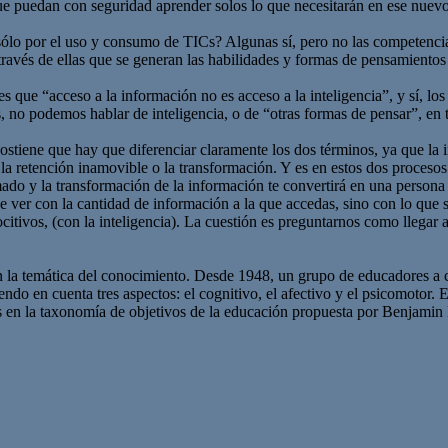
ue puedan con seguridad aprender solos lo que necesitarán en ese nuevo
o por el uso y consumo de TICs? Algunas sí, pero no las competencias
avés de ellas que se generan las habilidades y formas de pensamientos que
s que “acceso a la información no es acceso a la inteligencia”, y sí, lo
s, no podemos hablar de inteligencia, o de “otras formas de pensar”, en
sostiene que hay que diferenciar claramente los dos términos, ya que la 
la retención inamovible o la transformación. Y es en estos dos procesos 
mado y la transformación de la información te convertirá en una persona
que ver con la cantidad de información a la que accedas, sino con lo qu
itivos, (con la inteligencia). La cuestión es preguntarnos como llegar 
n la temática del conocimiento. Desde 1948, un grupo de educadores a c
endo en cuenta tres aspectos: el cognitivo, el afectivo y el psicomotor.
en la taxonomía de objetivos de la educación propuesta por Benjamin