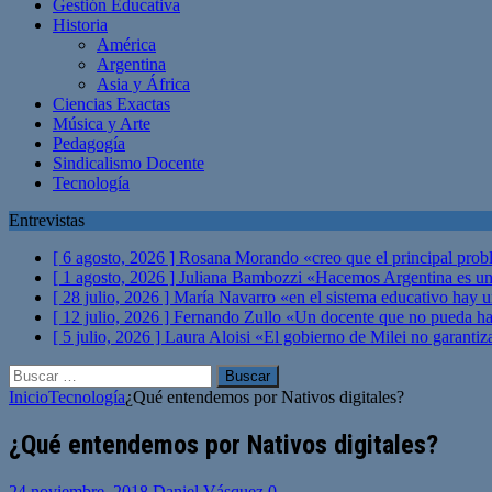
Gestión Educativa
Historia
América
Argentina
Asia y África
Ciencias Exactas
Música y Arte
Pedagogía
Sindicalismo Docente
Tecnología
Entrevistas
[ 6 agosto, 2026 ]
Rosana Morando «creo que el principal probl
[ 1 agosto, 2026 ]
Juliana Bambozzi «Hacemos Argentina es una
[ 28 julio, 2026 ]
María Navarro «en el sistema educativo hay 
[ 12 julio, 2026 ]
Fernando Zullo «Un docente que no pueda hacer
[ 5 julio, 2026 ]
Laura Aloisi «El gobierno de Milei no garanti
Buscar:
Inicio
Tecnología
¿Qué entendemos por Nativos digitales?
¿Qué entendemos por Nativos digitales?
24 noviembre, 2018
Daniel Vásquez
0