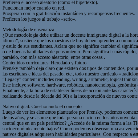
Prefieren el acceso aleatorio (como el hipertexto).
Funcionan mejor cuando en red.
Prosperan con la gratificación instantánea y recompensas frecuentes.
Prefieren los juegos al trabajo «serio».
Metodología de enseñanza
¿Qué metodología debe utilizar un docente inmigrante digital a la hora
idioma”, sostiene que los maestros de hoy deben aprender a comunica
y estilo de sus estudiantes. Aclara que no significa cambiar el signific
o de buenas habilidades de pensamiento. Pero significa ir más rápido
paralelo, con más acceso aleatorio, entre otras cosas .
Contenidos curriculares: Heredado y futuro
Prensky también deja claro que existen dos tipos de contenidos, por un
las escrituras e ideas del pasado, etc., todo nuestro currículo «tradicio
“Legacy” content includes reading, writing, arithmetic, logical thinking
Este incluye software, hardware, robótica, nanotecnología, genómica (co
Finalmente, a la hora de establecer líneas de acción ante las caracterí
realizando desde la década del 30) a la incorporación de nuevos conten
Nativo digital: Cuestionando el concepto
Luego de ver los elementos planteados por Prensky, podemos comenzar c
de los años, y se asume que toda persona nacida en los años noventa e
central que en un país periférico? ¿Accede de la misma forma a las T
socioeconómicamente bajos? Como podemos observar, una aseveración se
nativos digitales adquieren habilidades particulares. Con respecto 