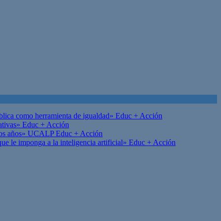
ública como herramienta de igualdad»
Educ + Acción
ativas»
Educ + Acción
on los años» UCALP
Educ + Acción
 le imponga a la inteligencia artificial»
Educ + Acción