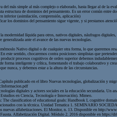
a del más simple al más complejo o elaborado, hasta llegar al de la e
ta estructura de dominios del pensamiento. Es un error común entre docen
n inferior (asimilación, comprensión, aplicación)
icar los dominios del pensamiento sigue vigente, y si prestamos atención
 modernidad líquida para otros, nativos digitales, náufragos digitales, 
e generalizada ante el avance de las nuevas tecnologías.
mémoslo Nativo digital o de cualquier otra forma, lo que queremos resal
. En este sentido, chocaremos contra posiciones simplistas que pretende
producir procesos cognitivos de orden superior debemos indudablement
 de forma inteligente y crítica, fomentando el trabajo colaborativo y cr
que nunca, y debemos estar a la altura de las circunstancias.
 Capítulo publicado en el libro Nuevas tecnologías, globalización y 
ocInformacion.pdf
cnologías digitales y actores sociales en la educación secundaria. Un an
 Estudios en Ciencia, Tecnología e Innovación). Mimeo.
: The classification of educational goals: Handbook I, cognitive dom
dad relacionados con la técnica. Unidad Tematica 1. SEMINAR
las nuevas alfabetizaciones. El Monitor, n. 13. Disponible en http://w
dad Fausta. Alfabetización Digital. Módulo 2. 2016 disponible en htt