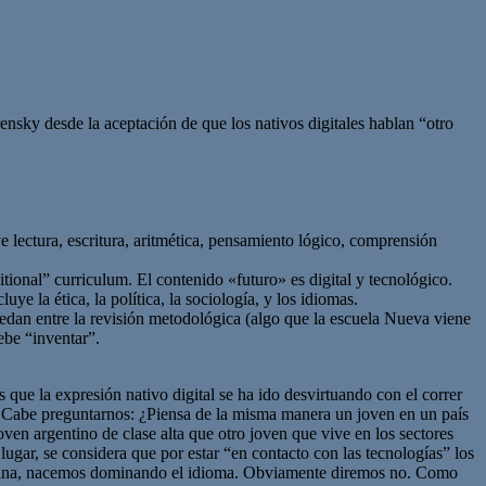
ensky desde la aceptación de que los nativos digitales hablan “otro
e lectura, escritura, aritmética, pensamiento lógico, comprensión
ditional” curriculum. El contenido «futuro» es digital y tecnológico.
e la ética, la política, la sociología, y los idiomas.
 quedan entre la revisión metodológica (algo que la escuela Nueva viene
ebe “inventar”.
que la expresión nativo digital se ha ido desvirtuando con el correr
a. Cabe preguntarnos: ¿Piensa de la misma manera un joven en un país
en argentino de clase alta que otro joven que vive en los sectores
ar, se considera que por estar “en contacto con las tecnologías” los
hispana, nacemos dominando el idioma. Obviamente diremos no. Como