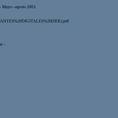
2- Mayo –agosto 2003.
INMIGRANTES%20DIGITALES%20(SEK).pdf
be –