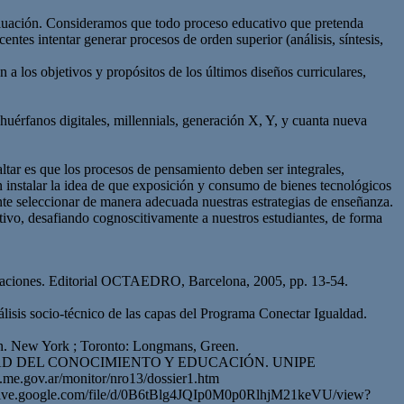
valuación. Consideramos que todo proceso educativo que pretenda
tes intentar generar procesos de orden superior (análisis, síntesis,
 a los objetivos y propósitos de los últimos diseños curriculares,
huérfanos digitales, millennials, generación X, Y, y cuanta nueva
tar es que los procesos de pensamiento deben ser integrales,
n instalar la idea de que exposición y consumo de bienes tecnológicos
e seleccionar de manera adecuada nuestras estrategias de enseñanza.
eativo, desafiando cognoscitivamente a nuestros estudiantes, de forma
migraciones. Editorial OCTAEDRO, Barcelona, 2005, pp. 13-54.
álisis socio-técnico de las capas del Programa Conectar Igualdad.
ain. New York ; Toronto: Longmans, Green.
IO SOCIEDAD DEL CONOCIMIENTO Y EDUCACIÓN. UNIPE
ww.me.gov.ar/monitor/nro13/dossier1.htm
ps://drive.google.com/file/d/0B6tBlg4JQIp0M0p0RlhjM21keVU/view?