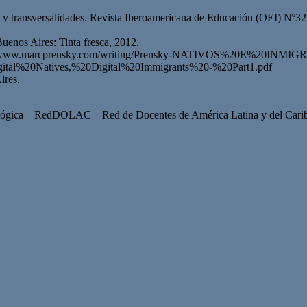
s y transversalidades. Revista Iberoamericana de Educación (OEI) Nº3
uenos Aires: Tinta fresca, 2012.
n https://www.marcprensky.com/writing/Prensky-NATIVOS%20E%20
igital%20Natives,%20Digital%20Immigrants%20-%20Part1.pdf
ires.
ógica – RedDOLAC – Red de Docentes de América Latina y del Cari