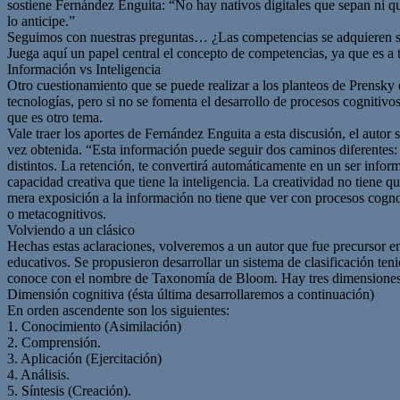
sostiene Fernández Enguita: “No hay nativos digitales que sepan ni q
lo anticipe.”
Seguimos con nuestras preguntas… ¿Las competencias se adquieren sól
Juega aquí un papel central el concepto de competencias, ya que es a tr
Información vs Inteligencia
Otro cuestionamiento que se puede realizar a los planteos de Prensky e
tecnologías, pero si no se fomenta el desarrollo de procesos cognitivo
que es otro tema.
Vale traer los aportes de Fernández Enguita a esta discusión, el autor 
vez obtenida. “Esta información puede seguir dos caminos diferentes: 
distintos. La retención, te convertirá automáticamente en un ser infor
capacidad creativa que tiene la inteligencia. La creatividad no tiene 
mera exposición a la información no tiene que ver con procesos cognoc
o metacognitivos.
Volviendo a un clásico
Hechas estas aclaraciones, volveremos a un autor que fue precursor e
educativos. Se propusieron desarrollar un sistema de clasificación teni
conoce con el nombre de Taxonomía de Bloom. Hay tres dimensiones 
Dimensión cognitiva (ésta última desarrollaremos a continuación)
En orden ascendente son los siguientes:
1. Conocimiento (Asimilación)
2. Comprensión.
3. Aplicación (Ejercitación)
4. Análisis.
5. Síntesis (Creación).