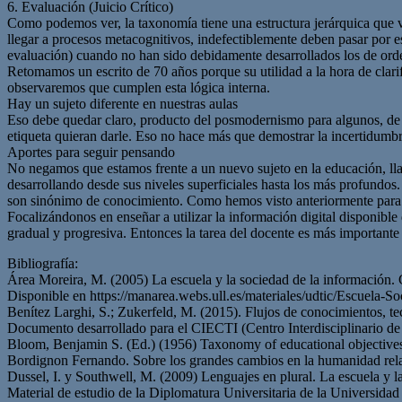
6. Evaluación (Juicio Crítico)
Como podemos ver, la taxonomía tiene una estructura jerárquica que v
llegar a procesos metacognitivos, indefectiblemente deben pasar por es
evaluación) cuando no han sido debidamente desarrollados los de orde
Retomamos un escrito de 70 años porque su utilidad a la hora de clarif
observaremos que cumplen esta lógica interna.
Hay un sujeto diferente en nuestras aulas
Eso debe quedar claro, producto del posmodernismo para algunos, de la
etiqueta quieran darle. Eso no hace más que demostrar la incertidumbr
Aportes para seguir pensando
No negamos que estamos frente a un nuevo sujeto en la educación, lla
desarrollando desde sus niveles superficiales hasta los más profundos
son sinónimo de conocimiento. Como hemos visto anteriormente para 
Focalizándonos en enseñar a utilizar la información digital disponible
gradual y progresiva. Entonces la tarea del docente es más importante 
Bibliografía:
Área Moreira, M. (2005) La escuela y la sociedad de la información.
Disponible en https://manarea.webs.ull.es/materiales/udtic/Escuela-S
Benítez Larghi, S.; Zukerfeld, M. (2015). Flujos de conocimientos, te
Documento desarrollado para el CIECTI (Centro Interdisciplinario de
Bloom, Benjamin S. (Ed.) (1956) Taxonomy of educational objectives
Bordignon Fernando. Sobre los grandes cambios en la humani
Dussel, I. y Southwell, M. (2009) Lenguajes en plural. La escuela y 
Material de estudio de la Diplomatura Universitaria de la Universi