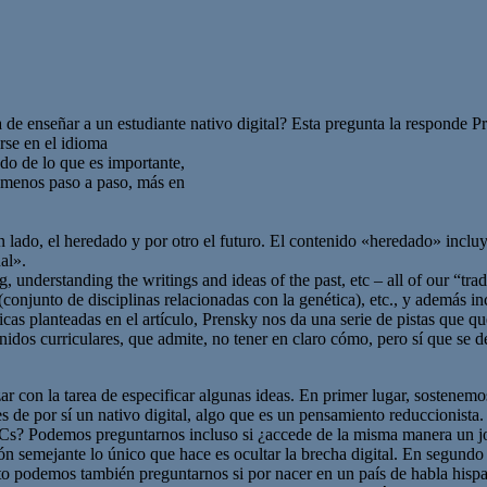
 de enseñar a un estudiante nativo digital? Esta pregunta la responde Pr
rse en el idioma
ado de lo que es importante,
, menos paso a paso, más en
 lado, el heredado y por otro el futuro. El contenido «heredado» incluy
nal».
, understanding the writings and ideas of the past, etc – all of our “tra
njunto de disciplinas relacionadas con la genética), etc., y además incluy
sticas planteadas en el artículo, Prensky nos da una serie de pistas que
idos curriculares, que admite, no tener en claro cómo, pero sí que se d
on la tarea de especificar algunas ideas. En primer lugar, sostenemos 
s de por sí un nativo digital, algo que es un pensamiento reduccionist
ICs? Podemos preguntarnos incluso si ¿accede de la misma manera un jov
mejante lo único que hace es ocultar la brecha digital. En segundo lug
a esto podemos también preguntarnos si por nacer en un país de habla 