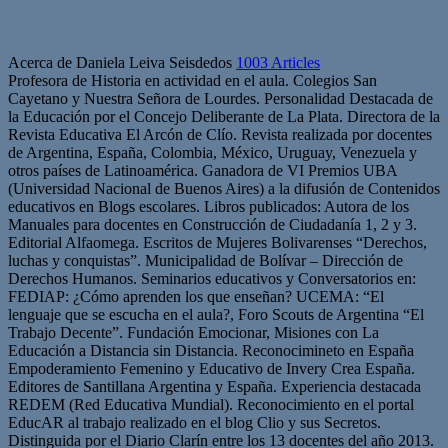
Acerca de Daniela Leiva Seisdedos
1003 Articles
Profesora de Historia en actividad en el aula. Colegios San
Cayetano y Nuestra Señora de Lourdes. Personalidad Destacada de
la Educación por el Concejo Deliberante de La Plata. Directora de la
Revista Educativa El Arcón de Clío. Revista realizada por docentes
de Argentina, España, Colombia, México, Uruguay, Venezuela y
otros países de Latinoamérica. Ganadora de VI Premios UBA
(Universidad Nacional de Buenos Aires) a la difusión de Contenidos
educativos en Blogs escolares. Libros publicados: Autora de los
Manuales para docentes en Construcción de Ciudadanía 1, 2 y 3.
Editorial Alfaomega. Escritos de Mujeres Bolivarenses “Derechos,
luchas y conquistas”. Municipalidad de Bolívar – Dirección de
Derechos Humanos. Seminarios educativos y Conversatorios en:
FEDIAP: ¿Cómo aprenden los que enseñan? UCEMA: “El
lenguaje que se escucha en el aula?, Foro Scouts de Argentina “El
Trabajo Decente”. Fundación Emocionar, Misiones con La
Educación a Distancia sin Distancia. Reconocimineto en España
Empoderamiento Femenino y Educativo de Invery Crea España.
Editores de Santillana Argentina y España. Experiencia destacada
REDEM (Red Educativa Mundial). Reconocimiento en el portal
EducAR al trabajo realizado en el blog Clio y sus Secretos.
Distinguida por el Diario Clarín entre los 13 docentes del año 2013.