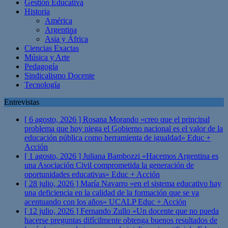
Gestión Educativa
Historia
América
Argentina
Asia y África
Ciencias Exactas
Música y Arte
Pedagogía
Sindicalismo Docente
Tecnología
Entrevistas
[ 6 agosto, 2026 ]
Rosana Morando «creo que el principal
problema que hoy niega el Gobierno nacional es el valor de la
educación pública como herramienta de igualdad»
Educ +
Acción
[ 1 agosto, 2026 ]
Juliana Bambozzi «Hacemos Argentina es
una Asociación Civil comprometida la generación de
oportunidades educativas»
Educ + Acción
[ 28 julio, 2026 ]
María Navarro «en el sistema educativo hay
una deficiencia en la calidad de la formación que se va
acentuando con los años» UCALP
Educ + Acción
[ 12 julio, 2026 ]
Fernando Zullo «Un docente que no pueda
hacerse preguntas difícilmente obtenga buenos resultados de