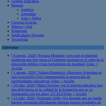
Gestión Educativa
Historia
América
Argentina
Asia y África
Ciencias Exactas
Música y Arte
Pedagogía
Sindicalismo Docente
Tecnología
Entrevistas
[ 6 agosto, 2026 ]
Rosana Morando «creo que el principal
problema que hoy niega el Gobierno nacional es el valor de la
educación pública como herramienta de igualdad»
Educ +
Acción
[ 1 agosto, 2026 ]
Juliana Bambozzi «Hacemos Argentina es
una Asociación Civil comprometida la generación de
oportunidades educativas»
Educ + Acción
[ 28 julio, 2026 ]
María Navarro «en el sistema educativo hay
una deficiencia en la calidad de la formación que se va
acentuando con los años» UCALP
Educ + Acción
[ 12 julio, 2026 ]
Fernando Zullo «Un docente que no pueda
hacerse preguntas difícilmente obtenga buenos resultados de