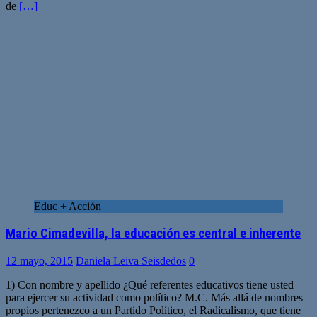
de
[…]
Educ + Acción
Mario Cimadevilla, la educación es central e inherente
12 mayo, 2015
Daniela Leiva Seisdedos
0
1) Con nombre y apellido ¿Qué referentes educativos tiene usted
para ejercer su actividad como político? M.C. Más allá de nombres
propios pertenezco a un Partido Político, el Radicalismo, que tiene