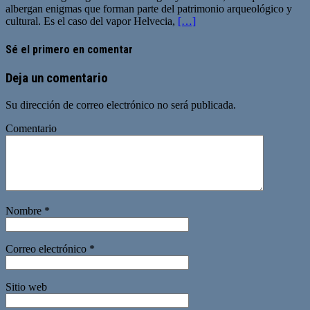
albergan enigmas que forman parte del patrimonio arqueológico y
cultural. Es el caso del vapor Helvecia,
[…]
Sé el primero en comentar
Deja un comentario
Su dirección de correo electrónico no será publicada.
Comentario
Nombre
*
Correo electrónico
*
Sitio web