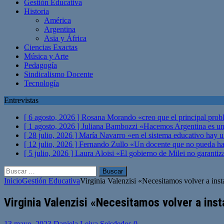
Gestión Educativa
Historia
América
Argentina
Asia y África
Ciencias Exactas
Música y Arte
Pedagogía
Sindicalismo Docente
Tecnología
Entrevistas
[ 6 agosto, 2026 ]
Rosana Morando «creo que el principal probl
[ 1 agosto, 2026 ]
Juliana Bambozzi «Hacemos Argentina es una
[ 28 julio, 2026 ]
María Navarro «en el sistema educativo hay 
[ 12 julio, 2026 ]
Fernando Zullo «Un docente que no pueda hacer
[ 5 julio, 2026 ]
Laura Aloisi «El gobierno de Milei no garanti
Buscar:
Inicio
Gestión Educativa
Virginia Valenzisi «Necesitamos volver a insta
Virginia Valenzisi «Necesitamos volver a inst
13 mayo, 2023
Daniela Leiva Seisdedos
0