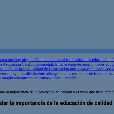
ema que hoy niega el Gobierno nacional es el valor de la educación p
 Asociación Civil comprometida la generación de oportunidades educ
una deficiencia en la calidad de la formación que se va acentuando c
se preguntas difícilmente obtenga buenos resultados de las órdenes que
za ningún federalismo educativo»
Educ + Acción
lar la importancia de la educación de calidad y el valor que tiene apre
alar la importancia de la educación de calidad 