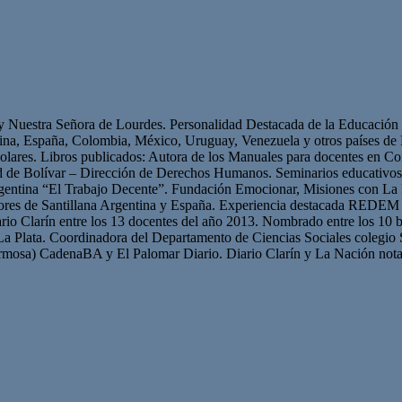
 y Nuestra Señora de Lourdes. Personalidad Destacada de la Educación p
ntina, España, Colombia, México, Uruguay, Venezuela y otros países 
olares. Libros publicados: Autora de los Manuales para docentes en Con
ad de Bolívar – Dirección de Derechos Humanos. Seminarios educativ
gentina “El Trabajo Decente”. Fundación Emocionar, Misiones con La 
res de Santillana Argentina y España. Experiencia destacada REDEM 
iario Clarín entre los 13 docentes del año 2013. Nombrado entre los 10 b
La Plata. Coordinadora del Departamento de Ciencias Sociales colegio 
mosa) CadenaBA y El Palomar Diario. Diario Clarín y La Nación nota