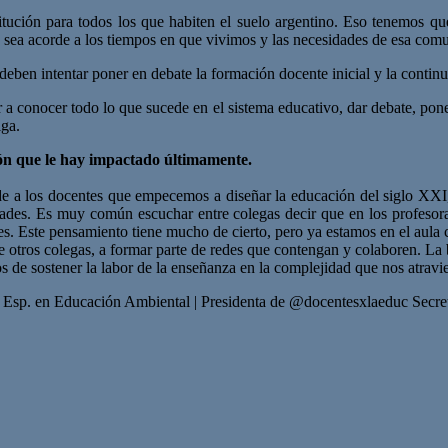
ción para todos los que habiten el suelo argentino. Eso tenemos que
va sea acorde a los tiempos en que vivimos y las necesidades de esa com
deben intentar poner en debate la formación docente inicial y la contin
 conocer todo lo que sucede en el sistema educativo, dar debate, poner
iga.
ión que le hay impactado últimamente.
ide a los docentes que empecemos a diseñar la educación del siglo XXI
idades. Es muy común escuchar entre colegas decir que en los profesora
des. Este pensamiento tiene mucho de cierto, pero ya estamos en el aula 
de otros colegas, a formar parte de redes que contengan y colaboren. L
 de sostener la labor de la enseñanza en la complejidad que nos atravie
gía- Esp. en Educación Ambiental | Presidenta de @docentesxlaeduc Sec