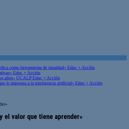
ública como herramienta de igualdad»
Educ + Acción
ativas»
Educ + Acción
on los años» UCALP
Educ + Acción
 le imponga a la inteligencia artificial»
Educ + Acción
nder»
y el valor que tiene aprender»