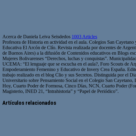
Acerca de Daniela Leiva Seisdedos
1003 Articles
Profesora de Historia en actividad en el aula. Colegios San Cayetano
Educativa El Arcón de Clío. Revista realizada por docentes de Arge
de Buenos Aires) a la difusión de Contenidos educativos en Blogs esc
Mujeres Bolivarenses “Derechos, luchas y conquistas”. Municipalid
UCEMA: “El lenguaje que se escucha en el aula?, Foro Scouts de Ar
Empoderamiento Femenino y Educativo de Invery Crea España. Edito
trabajo realizado en el blog Clio y sus Secretos. Distinguida por el D
Universitario sobre Pensamiento Social en el Colegio San Cayetano, 
Hoy, Cuarto Poder de Formosa, Cinco Días, NCN, Cuarto Poder (For
Magisterio, INED 21, “Intrahistoria” y “Papel de Periódico”.
Sitio
Facebook
Twitter
YouTube
web
Artículos relacionados