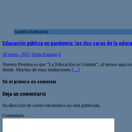
Gestión Educativa
Educación pública en pandemia: las dos caras de la educ
28 enero, 2021
Delia Estanga
0
Nuestra Premisa es que “La Educación es Gratuita”, al menos aquí en 
dónde. Muchas de estas instituciones
[…]
Sé el primero en comentar
Deja un comentario
Su dirección de correo electrónico no será publicada.
Comentario