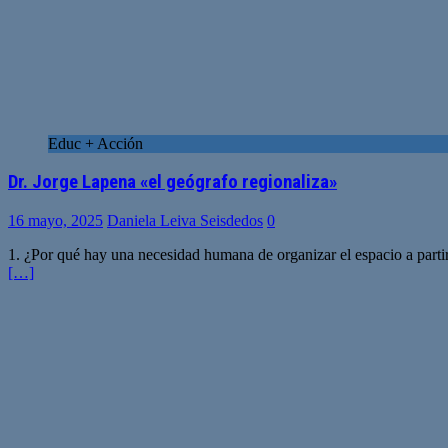
Educ + Acción
Dr. Jorge Lapena «el geógrafo regionaliza»
16 mayo, 2025
Daniela Leiva Seisdedos
0
1. ¿Por qué hay una necesidad humana de organizar el espacio a partir d
[…]