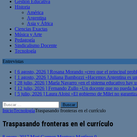
Gestión Educativa
Historia
América
Argentina
Asia y África
Ciencias Exactas
Música y Arte
Pedagogía
Sindicalismo Docente
Tecnología
Entrevistas
[ 6 agosto, 2026 ]
Rosana Morando «creo que el principal probl
[ 1 agosto, 2026 ]
Juliana Bambozzi «Hacemos Argentina es una
[ 28 julio, 2026 ]
María Navarro «en el sistema educativo hay 
[ 12 julio, 2026 ]
Fernando Zullo «Un docente que no pueda hacer
[ 5 julio, 2026 ]
Laura Aloisi «El gobierno de Milei no garanti
Buscar:
Inicio
Tecnología
Traspasando fronteras en el currículo
Traspasando fronteras en el currículo
8 enero, 2017
Mari Carmen Montoya Martínez
0