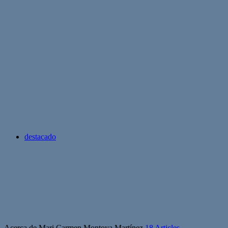
destacado
Acerca de Mari Carmen Montoya Martínez
18 Articles