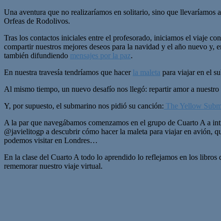
Una aventura que no realizaríamos en solitario, sino que llevaríamos 
Orfeas de Rodolivos.
Tras los contactos iniciales entre el profesorado, iniciamos el viaje co
compartir nuestros mejores deseos para la navidad y el año nuevo y, 
también difundiendo
mensajes por la paz
.
En nuestra travesía tendríamos que hacer
la maleta
para viajar en el 
Al mismo tiempo, un nuevo desafío nos llegó: repartir amor a nuestro 
Y, por supuesto, el submarino nos pidió su canción:
The Yellow Subm
A la par que navegábamos comenzamos en el grupo de Cuarto A a introd
@javielitogp a descubrir cómo hacer la maleta para viajar en avión,
podemos visitar en Londres…
En la clase del Cuarto A todo lo aprendido lo reflejamos en los libros d
rememorar nuestro viaje virtual.