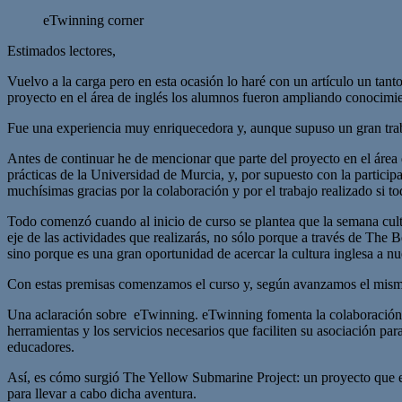
eTwinning corner
Estimados lectores,
Vuelvo a la carga pero en esta ocasión lo haré con un artículo un tant
proyecto en el área de inglés los alumnos fueron ampliando conocimie
Fue una experiencia muy enriquecedora y, aunque supuso un gran traba
Antes de continuar he de mencionar que parte del proyecto en el áre
prácticas de la Universidad de Murcia, y, por supuesto con la particip
muchísimas gracias por la colaboración y por el trabajo realizado si to
Todo comenzó cuando al inicio de curso se plantea que la semana cultur
eje de las actividades que realizarás, no sólo porque a través de The B
sino porque es una gran oportunidad de acercar la cultura inglesa a n
Con estas premisas comenzamos el curso y, según avanzamos el mismo 
Una aclaración sobre eTwinning. eTwinning fomenta la colaboración es
herramientas y los servicios necesarios que faciliten su asociación p
educadores.
Así, es cómo surgió The Yellow Submarine Project: un proyecto que em
para llevar a cabo dicha aventura.