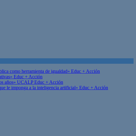
ública como herramienta de igualdad»
Educ + Acción
ativas»
Educ + Acción
on los años» UCALP
Educ + Acción
 le imponga a la inteligencia artificial»
Educ + Acción