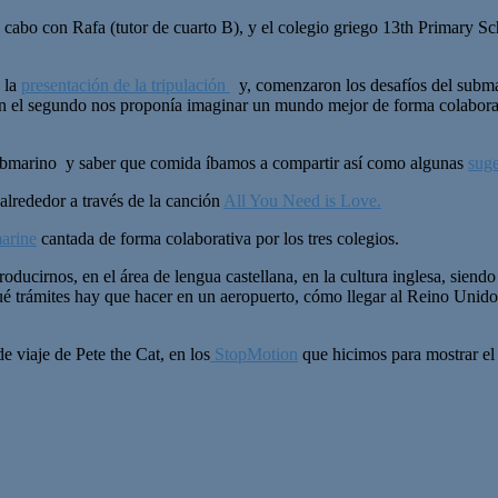
a cabo con Rafa (tutor de cuarto B), y el colegio griego 13th Primary S
n la
presentación de la tripulación
y, comenzaron los desafíos del subma
en el segundo nos proponía imaginar un mundo mejor de forma colaborat
submarino y saber que comida íbamos a compartir así como algunas
suge
alrededor a través de la canción
All You Need is Love.
arine
cantada de forma colaborativa por los tres colegios.
ucirnos, en el área de lengua castellana, en la cultura inglesa, siend
 qué trámites hay que hacer en un aeropuerto, cómo llegar al Reino Uni
e viaje de Pete the Cat, en los
StopMotion
que hicimos para mostrar el 