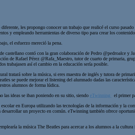
o diferente, les propongo conocer un trabajo que realicé el curso pasad
ntos y empleando herramientas de diverso tipo para crear los contenido
jo, el esfuerzo mereció la pena.
a de castellano contó con la gran colaboración de Pedro @pedroalce y J
ación de Rafael Pérez @Rafa_Maestro, tutor de cuarto de primaria, grupo
dos trabajasen así el cambio en la educación sería posible.
al tratará sobre la música, si eres maestra de inglés y tutora de prima
eatles se puede mejorar el listening del alumnado dadas las característic
uestros alumnos de forma lúdica.
las ideas se iban poniendo en su sitio, siendo
eTwinning
el primer pa
colar en Europa utilizando las tecnologías de la información y la comu
ara desarrollar un proyecto en común. eTwinning también ofrece oportunid
plearía la música The Beatles para acercar a los alumnos a la cultura 