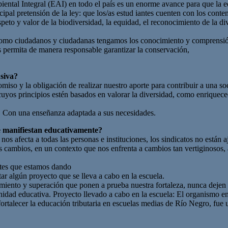
tal Integral (EAI) en todo el país es un enorme avance para que la ed
cipal pretensión de la ley: que los/as estud iantes cuenten con los con
eto y valor de la biodiversidad, la equidad, el reconocimiento de la dive
 como ciudadanos y ciudadanas tengamos los conocimiento y comprensión 
s permita de manera responsable garantizar la conservación,
usiva?
y la obligación de realizar nuestro aporte para contribuir a una socie
uyos principios estén basados en valorar la diversidad, como enriquece
n. Con una enseñanza adaptada a sus necesidades.
se manifiestan educativamente?
afecta a todas las personas e instituciones, los sindicatos no están aje
s cambios, en un contexto que nos enfrenta a cambios tan vertiginosos, 
ntes que estamos dando
ar algún proyecto que se lleva a cabo en la escuela.
miento y superación que ponen a prueba nuestra fortaleza, nunca dejen 
dad educativa. Proyecto llevado a cabo en la escuela: El organismo en e
rtalecer la educación tributaria en escuelas medias de Río Negro, fue 