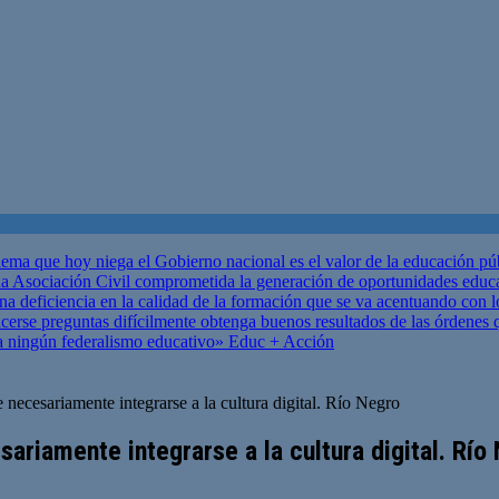
ema que hoy niega el Gobierno nacional es el valor de la educación p
 Asociación Civil comprometida la generación de oportunidades educ
una deficiencia en la calidad de la formación que se va acentuando c
se preguntas difícilmente obtenga buenos resultados de las órdenes que
za ningún federalismo educativo»
Educ + Acción
 necesariamente integrarse a la cultura digital. Río Negro
ariamente integrarse a la cultura digital. Río