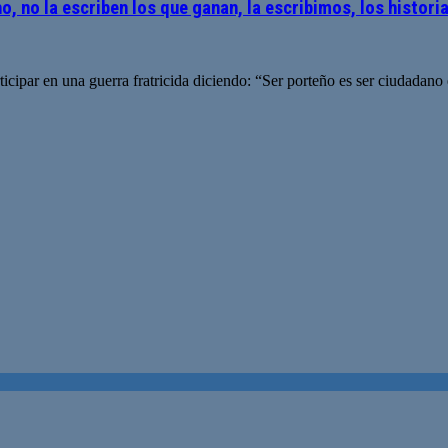
ho, no la escriben los que ganan, la escribimos, los histor
cipar en una guerra fratricida diciendo: “Ser porteño es ser ciudadano ex