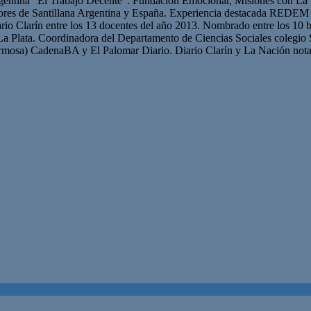
gentina “El Trabajo Decente”. Fundación Emocionar, Misiones con La 
res de Santillana Argentina y España. Experiencia destacada REDEM 
iario Clarín entre los 13 docentes del año 2013. Nombrado entre los 10 b
La Plata. Coordinadora del Departamento de Ciencias Sociales colegio 
mosa) CadenaBA y El Palomar Diario. Diario Clarín y La Nación nota