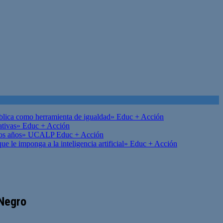
ública como herramienta de igualdad»
Educ + Acción
ativas»
Educ + Acción
on los años» UCALP
Educ + Acción
 le imponga a la inteligencia artificial»
Educ + Acción
 Negro