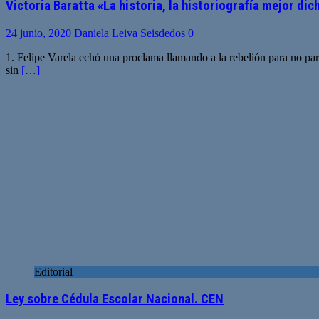
Victoria Baratta «La historia, la historiografía mejor dic
24 junio, 2020
Daniela Leiva Seisdedos
0
1. Felipe Varela echó una proclama llamando a la rebelión para no parti
sin
[…]
Editorial
Ley sobre Cédula Escolar Nacional. CEN