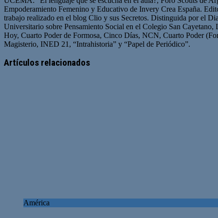
UCEMA: “El lenguaje que se escucha en el aula?, Foro Scouts de Ar
Empoderamiento Femenino y Educativo de Invery Crea España. Edito
trabajo realizado en el blog Clio y sus Secretos. Distinguida por el D
Universitario sobre Pensamiento Social en el Colegio San Cayetano, 
Hoy, Cuarto Poder de Formosa, Cinco Días, NCN, Cuarto Poder (For
Magisterio, INED 21, “Intrahistoria” y “Papel de Periódico”.
Sitio
Facebook
Twitter
YouTube
web
Artículos relacionados
América