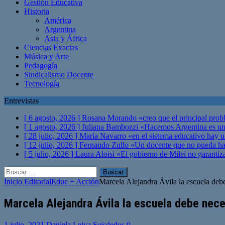
Gestión Educativa
Historia
América
Argentina
Asia y África
Ciencias Exactas
Música y Arte
Pedagogía
Sindicalismo Docente
Tecnología
Entrevistas
[ 6 agosto, 2026 ]
Rosana Morando «creo que el principal probl
[ 1 agosto, 2026 ]
Juliana Bambozzi «Hacemos Argentina es una
[ 28 julio, 2026 ]
María Navarro «en el sistema educativo hay 
[ 12 julio, 2026 ]
Fernando Zullo «Un docente que no pueda hacer
[ 5 julio, 2026 ]
Laura Aloisi «El gobierno de Milei no garanti
Buscar:
Inicio
Editorial
Educ + Acción
Marcela Alejandra Ávila la escuela debe
Marcela Alejandra Ávila la escuela debe neces
1 julio, 2021
Daniela Leiva Seisdedos
0