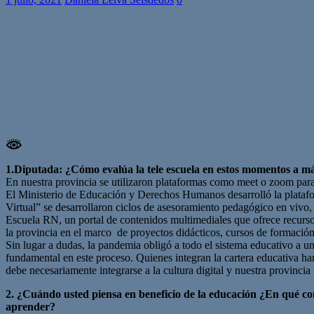
1.Diputada: ¿Cómo evalúa la tele escuela en estos momentos a má
En nuestra provincia se utilizaron plataformas como meet o zoom para l
El Ministerio de Educación y Derechos Humanos desarrolló la platafor
Virtual” se desarrollaron ciclos de asesoramiento pedagógico en viv
Escuela RN, un portal de contenidos multimediales que ofrece recursos
la provincia en el marco de proyectos didácticos, cursos de formación
Sin lugar a dudas, la pandemia obligó a todo el sistema educativo a un 
fundamental en este proceso. Quienes integran la cartera educativa han
debe necesariamente integrarse a la cultura digital y nuestra provincia 
2. ¿Cuándo usted piensa en beneficio de la educación ¿En qué c
aprender?