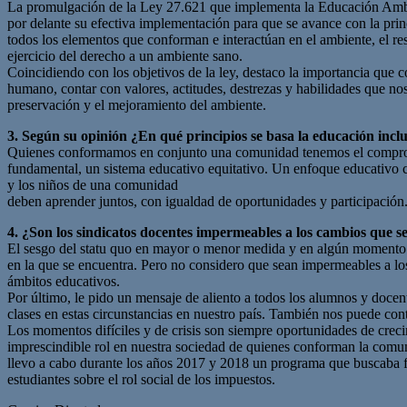
La promulgación de la Ley 27.621 que implementa la Educación Ambien
por delante su efectiva implementación para que se avance con la prin
todos los elementos que conforman e interactúan en el ambiente, el resp
ejercicio del derecho a un ambiente sano.
Coincidiendo con los objetivos de la ley, destaco la importancia que
humano, contar con valores, actitudes, destrezas y habilidades que no
preservación y el mejoramiento del ambiente.
3. Según su opinión ¿En qué principios se basa la educación incl
Quienes conformamos en conjunto una comunidad tenemos el compromiso 
fundamental, un sistema educativo equitativo. Un enfoque educativo c
y los niños de una comunidad
deben aprender juntos, con igualdad de oportunidades y participació
4. ¿Son los sindicatos docentes impermeables a los cambios que 
El sesgo del statu quo en mayor o menor medida y en algún momento nos 
en la que se encuentra. Pero no considero que sean impermeables a lo
ámbitos educativos.
Por último, le pido un mensaje de aliento a todos los alumnos y doce
clases en estas circunstancias en nuestro país. También nos puede cont
Los momentos difíciles y de crisis son siempre oportunidades de creci
imprescindible rol en nuestra sociedad de quienes conforman la comuni
llevo a cabo durante los años 2017 y 2018 un programa que buscaba fo
estudiantes sobre el rol social de los impuestos.