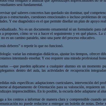
esorado está obligado a analizar qué aprendizajes imprescindibles no s
estudiantes será fundamental.
ca revisar qué saberes concretos han quedado sin dominar, qué competenc
ógicas o estructurales, cuestiones emocionales o incluso problemas de or
dades. Y ese diagnóstico es el que permite diseñar un plan de apoyo real
ndividualizado. No es un documento ornamental ni un formulario para cu
n a proponer, cómo se va a hacer el seguimiento y en qué plazos. La c
n no es un camino paralelo, sino una parte del proceso educativo.
“más deberes” o repetir lo que no funcionó.
gía: variar las estrategias didácticas, ajustar los tiempos, ofrecer dif
estamos intentando enseñar. Y eso requiere una mirada profesional hones
dinarias —que pueden aplicarse a cualquier alumno en un momento punt
esplegamos dentro del aula, las actividades de recuperación integra
edidas más específicas: adaptaciones curriculares, intervención del pr
nerse al departamento de Orientación para su valoración, requieren un 
dizajes imprescindibles. En lo posible, la escuela debe adaptarse al a
iga a los centros a informar de manera clara y comprensible cuando u
municación no puede reducirse a entregar un boletín de notas. Debe s