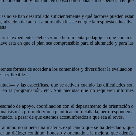
e han consolidado y por qué. No basta con señalar un suspenso: hay que
ias no se han desarrollado suficientemente y qué factores pueden estar
ganización del aula. La normativa insiste en que la respuesta educativa
ista.
brir el expediente. Debe ser una herramienta pedagógica que concreta
lave está en que el plan sea comprensible para el alumnado y para las
erentes formas de acceder a los contenidos y diversificar la evaluación.
ta y flexible.
ual— y las específicas, que se activan cuando las dificultades son
das en la programación, etc.. Son medidas que no requieren informes
ofesorado de apoyo, coordinación con el departamento de orientación o
análisis más profundo y una planificación detallada, pero responden a
lumnado, a pesar de que estemos acostumbrados a que sea al revés.
n alumno no supera una materia, explicando qué se ha detectado, qué
er un diálogo continuo, honesto y orientado a la mejora, que además