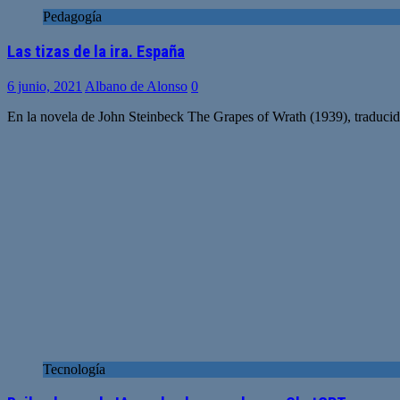
Pedagogía
Las tizas de la ira. España
6 junio, 2021
Albano de Alonso
0
En la novela de John Steinbeck The Grapes of Wrath (1939), traducida
Tecnología