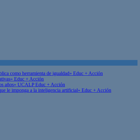
ública como herramienta de igualdad»
Educ + Acción
ativas»
Educ + Acción
on los años» UCALP
Educ + Acción
 le imponga a la inteligencia artificial»
Educ + Acción