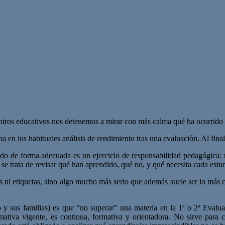
tros educativos nos detenemos a mirar con más calma qué ha ocurrido e
ha en los habituales análisis de rendimiento tras una evaluación. Al fin
do de forma adecuada es un ejercicio de responsabilidad pedagógica: más
 se trata de revisar qué han aprendido, qué no, y qué necesita cada estu
 ni etiquetas, sino algo mucho más serio que además suele ser lo más 
 sus familias) es que “no superar” una materia en la 1ª o 2ª Evaluac
tiva vigente, es continua, formativa y orientadora. No sirve para c