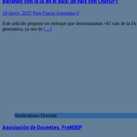
Bailando con la IA en el aula: un vals con ChatGPT
10 mayo, 2025
Pent Flacso Argentina
0
Este artículo propone un enfoque que denominamos «El vals de la IA», u
generativa, ya sea de
[…]
Sindicalismo Docente
Asociación de Docentes. FreNDEP