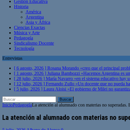
Gestión Educativa
Historia
América
Argentina
Asia y África
Ciencias Exactas
Música y Arte
Pedagogía
Sindicalismo Docente
Tecnología
Entrevistas
[ 6 agosto, 2026 ]
Rosana Morando «creo que el principal probl
[ 1 agosto, 2026 ]
Juliana Bambozzi «Hacemos Argentina es una
[ 28 julio, 2026 ]
María Navarro «en el sistema educativo hay 
[ 12 julio, 2026 ]
Fernando Zullo «Un docente que no pueda hacer
[ 5 julio, 2026 ]
Laura Aloisi «El gobierno de Milei no garanti
Buscar:
Inicio
Pedagogía
La atención al alumnado con materias no superadas.
La atención al alumnado con materias no sup
5 julio, 2026
Albano de Alonso
0