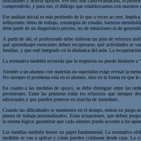
dificultades y activar apoyos. Por eso, tras cada evaluación, el prof
comprenderlo, y para eso, el diálogo que establezcamos con nuestros 
Ese análisis inicial es más profundo de lo que a veces se cree. Impli
influyendo: ritmo de trabajo, estrategias de estudio, barreras metodol
debe partir de un diagnóstico preciso, no de intuiciones ni de generali
A partir de ahí, el profesorado debe elaborar un plan de refuerzo i
qué aprendizajes esenciales deben recuperarse, qué actividades se va
familias, y que esté integrado en la dinámica del aula. La recuperació
La normativa también recuerda que la respuesta no puede limitarse a 
Atender a un alumno con materias no superadas exige revisar la metodolo
No siempre el problema está en el alumno, sino en la forma en que le 
En cuanto a las medidas de apoyo, se debe distinguir entre las or
persistentes. Entre las primeras están los refuerzos que siempre d
adicionales y que pueden ponerse en marcha de inmediato.
Cuando las dificultades se mantienen en el tiempo, entran en juego m
planes de trabajo personalizados. Estas actuaciones, que deben propo
la misma lógica: garantizar que cada alumno pueda acceder a los apren
Las familias también tienen un papel fundamental. La normativa obl
medidas se van a aplicar y cómo pueden colaborar desde casa. La co