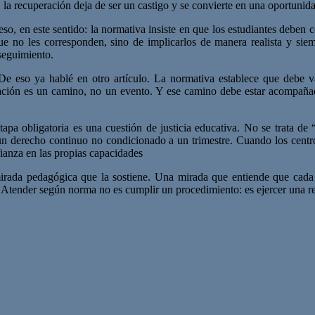
 la recuperación deja de ser un castigo y se convierte en una oportunid
eso, en este sentido: la normativa insiste en que los estudiantes debe
 que no les corresponden, sino de implicarlos de manera realista y s
seguimiento.
e eso ya hablé en otro artículo. La normativa establece que debe val
ación es un camino, no un evento. Y ese camino debe estar acompañado
apa obligatoria es una cuestión de justicia educativa. No se trata d
: un derecho continuo no condicionado a un trimestre. Cuando los cent
fianza en las propias capacidades
mirada pedagógica que la sostiene. Una mirada que entiende que cada 
. Atender según norma no es cumplir un procedimiento: es ejercer una re