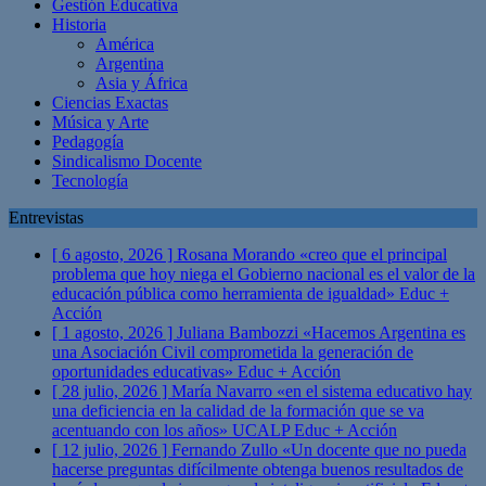
Gestión Educativa
Historia
América
Argentina
Asia y África
Ciencias Exactas
Música y Arte
Pedagogía
Sindicalismo Docente
Tecnología
Entrevistas
[ 6 agosto, 2026 ]
Rosana Morando «creo que el principal
problema que hoy niega el Gobierno nacional es el valor de la
educación pública como herramienta de igualdad»
Educ +
Acción
[ 1 agosto, 2026 ]
Juliana Bambozzi «Hacemos Argentina es
una Asociación Civil comprometida la generación de
oportunidades educativas»
Educ + Acción
[ 28 julio, 2026 ]
María Navarro «en el sistema educativo hay
una deficiencia en la calidad de la formación que se va
acentuando con los años» UCALP
Educ + Acción
[ 12 julio, 2026 ]
Fernando Zullo «Un docente que no pueda
hacerse preguntas difícilmente obtenga buenos resultados de