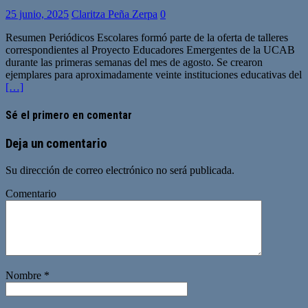
25 junio, 2025
Claritza Peña Zerpa
0
Resumen Periódicos Escolares formó parte de la oferta de talleres
correspondientes al Proyecto Educadores Emergentes de la UCAB
durante las primeras semanas del mes de agosto. Se crearon
ejemplares para aproximadamente veinte instituciones educativas del
[…]
Sé el primero en comentar
Deja un comentario
Su dirección de correo electrónico no será publicada.
Comentario
Nombre
*