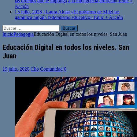
las órdenes que le imponga a la inteligencia artificial»
Educ +
Acción
[ 5 julio, 2026 ]
Laura Aloisi «El gobierno de Milei no
garantiza ningún federalismo educativo»
Educ + Acción
Buscar:
Inicio
Pedagogía
Educación Digital en todos los niveles. San Juan
Educación Digital en todos los niveles. San
Juan
19 julio, 2020
Clio Comunidad
0