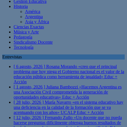
Gestión Educativa
Historia
América
Argentina
Asia y África
Ciencias Exactas
Música y Arte
Pedagogía
Sindicalismo Docente
Tecnología
Entrevistas
[ 6 agosto, 2026 ]
Rosana Morando «creo que el principal
problema que hoy niega el Gobierno nacional es el valor de la
educación pública como herramienta de igualdad»
Educ +
Acción
[ 1 agosto, 2026 ]
Juliana Bambozzi «Hacemos Argentina es
una Asociación Civil comprometida la generación de
oportunidades educativas»
Educ + Acción
[ 28 julio, 2026 ]
María Navarro «en el sistema educativo hay
una deficiencia en la calidad de la formación que se va
acentuando con los años» UCALP
Educ + Acción
[ 12 julio, 2026 ]
Fernando Zullo «Un docente que no pueda
hacerse preguntas difícilmente obtenga buenos resultados de