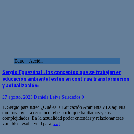
Educ + Acción
Sergio Eguezábal «los conceptos que se trabajan en
educación ambiental están en continua transformación
y actualización»
27 agosto, 2023
Daniela Leiva Seisdedos
0
1. Sergio para usted ¿Qué es la Educación Ambiental? Es aquella
que nos invita a reconocer el espacio que habitamos y sus
complejidades. En la actualidad poder entender y relacionar esas
variables resulta vital para
[…]