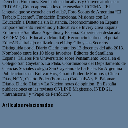
Derechos Humanos. Seminarios educativos y Conversatorios en:
FEDIAP: ¿Cómo aprenden los que enseñan? UCEMA: “El
lenguaje que se escucha en el aula?, Foro Scouts de Argentina “El
Trabajo Decente”. Fundación Emocionar, Misiones con La
Educación a Distancia sin Distancia. Reconocimineto en España
Empoderamiento Femenino y Educativo de Invery Crea España.
Editores de Santillana Argentina y España. Experiencia destacada
REDEM (Red Educativa Mundial). Reconocimiento en el portal
EducAR al trabajo realizado en el blog Clio y sus Secretos.
Distinguida por el Diario Clarín entre los 13 docentes del año 2013.
Nombrado entre los 10 blogs favoritos. Editores de Santillana
España. Talleres Pre Universitario sobre Pensamiento Social en el
Colegio San Cayetano, La Plata. Coordinadora del Departamento de
Ciencias Sociales colegio San Cayetano de La Plata. En Argentina
Publicaciones en: Bolívar Hoy, Cuarto Poder de Formosa, Cinco
Días, NCN, Cuarto Poder (Formosa) CadenaBA y El Palomar
Diario. Diario Clarín y La Nación notas de opinión. En España
publicaciones en las revistas ONLINE Magisterio, INED 21,
“Intrahistoria” y “Papel de Periódico”.
Sitio
Facebook
Twitter
YouTube
web
Artículos relacionados