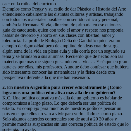
caer en la rutina del currículo.
Ejemplos como Peggy y su estilo de dar Plástica e Historia del Arte
entendiendo cabalmente las distintas culturas y artistas, trabajando
con todos los materiales posibles con sentido crítico y personal,
también la Hermana Silvia, directora de primaria en ese entonces,
guía de catequesis, quien con todo el amor y respeto nos proponía
hablar de divorcio y aborto en sus clases con libertad, amor y
tolerancia. La profe de Biología Delia de Gandolfo quien era un
ejemplo de rigurosidad pero de amplitud de ideas cuando surgía
algún tema de la vida en plena aula y ella corría por un segundo su
tema y se brindaba a sus alumnas. Recuerdo que de hecho son las
materias que más me siguen gustando en la vida… Y sé que en gran
parte es por ellas, mis profesores. Aunque debo confesar que hubiera
sido interesante conocer las matemáticas y la física desde otra
perspectiva diferente a la que me han enseñado.
2. En nuestra Argentina para crecer educativamente ¿Cómo
logramos una política educativa más allá de un gobierno?
K.C. Una política educativa más allá de un gobierno es hablar de
compromisos a largo plazo. Lo que debería ser una política de
estado. Es complejo para muchos de nuestros políticos pensar un
país en el que ellos no van a vivir para verlo. Todo es corto plazo.
Solo algunos acuerdos comerciales son de aquí a 20 30 años y
permite muchas suspicacias sin una correcta política de estado que lo
sostenga, lo avale.