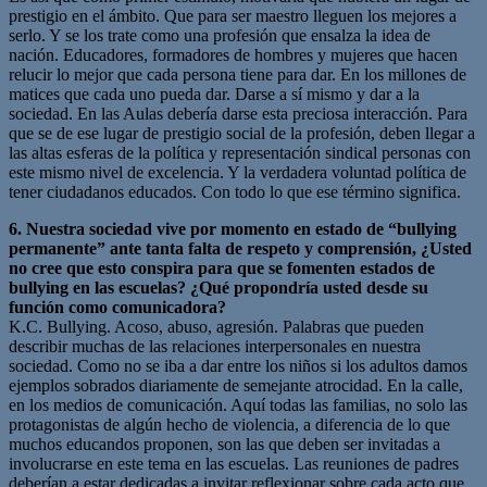
prestigio en el ámbito. Que para ser maestro lleguen los mejores a
serlo. Y se los trate como una profesión que ensalza la idea de
nación. Educadores, formadores de hombres y mujeres que hacen
relucir lo mejor que cada persona tiene para dar. En los millones de
matices que cada uno pueda dar. Darse a sí mismo y dar a la
sociedad. En las Aulas debería darse esta preciosa interacción. Para
que se de ese lugar de prestigio social de la profesión, deben llegar a
las altas esferas de la política y representación sindical personas con
este mismo nivel de excelencia. Y la verdadera voluntad política de
tener ciudadanos educados. Con todo lo que ese término significa.
6. Nuestra sociedad vive por momento en estado de “bullying
permanente” ante tanta falta de respeto y comprensión, ¿Usted
no cree que esto conspira para que se fomenten estados de
bullying en las escuelas? ¿Qué propondría usted desde su
función como comunicadora?
K.C. Bullying. Acoso, abuso, agresión. Palabras que pueden
describir muchas de las relaciones interpersonales en nuestra
sociedad. Como no se iba a dar entre los niños si los adultos damos
ejemplos sobrados diariamente de semejante atrocidad. En la calle,
en los medios de comunicación. Aquí todas las familias, no solo las
protagonistas de algún hecho de violencia, a diferencia de lo que
muchos educandos proponen, son las que deben ser invitadas a
involucrarse en este tema en las escuelas. Las reuniones de padres
deberían a estar dedicadas a invitar reflexionar sobre cada acto que