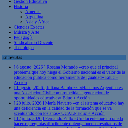
Gestión Educativa
Historia
América
Argentina
Asia y África
Ciencias Exactas
Música y Arte
Pedagogía
Sindicalismo Docente
Tecnología
Entrevistas
[ 6 agosto, 2026 ]
Rosana Morando «creo que el principal
problema que hoy niega el Gobierno nacional es el valor de la
educación pública como herramienta de igualdad»
Educ +
Acción
[ 1 agosto, 2026 ]
Juliana Bambozzi «Hacemos Argentina es
una Asociación Civil comprometida la generación de
oportunidades educativas»
Educ + Acción
[ 28 julio, 2026 ]
María Navarro «en el sistema educativo hay
una deficiencia en la calidad de la formación que se va
acentuando con los años» UCALP
Educ + Acción
[ 12 julio, 2026 ]
Fernando Zullo «Un docente que no pueda
hacerse preguntas difícilmente obtenga buenos resultados de