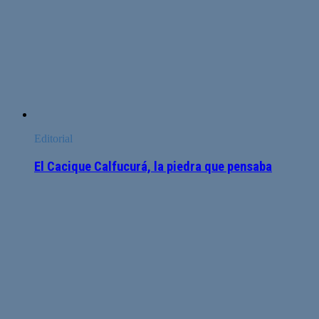
Editorial
El Cacique Calfucurá, la piedra que pensaba