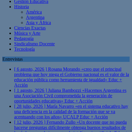
Gestión Educativa
Historia
América
Argentina
Asia y África
Ciencias Exactas
Música y Arte
Pedagogía
Sindicalismo Docente
Tecnología
Entrevistas
[ 6 agosto, 2026 ]
Rosana Morando «creo que el principal
problema que hoy niega el Gobierno nacional es el valor de la
educación pública como herramienta de igualdad»
Educ +
Acción
[ 1 agosto, 2026 ]
Juliana Bambozzi «Hacemos Argentina es
una Asociación Civil comprometida la generación de
oportunidades educativas»
Educ + Acción
[ 28 julio, 2026 ]
María Navarro «en el sistema educativo hay
una deficiencia en la calidad de la formación que se va
acentuando con los años» UCALP
Educ + Acción
[ 12 julio, 2026 ]
Fernando Zullo «Un docente que no pueda
hacerse preguntas difícilmente obtenga buenos resultados de