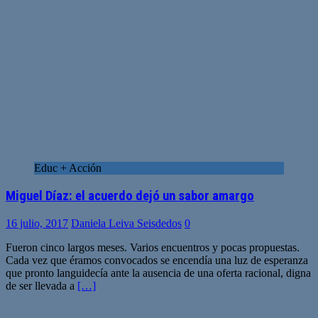
Educ + Acción
Miguel Díaz: el acuerdo dejó un sabor amargo
16 julio, 2017
Daniela Leiva Seisdedos
0
Fueron cinco largos meses. Varios encuentros y pocas propuestas.
Cada vez que éramos convocados se encendía una luz de esperanza
que pronto languidecía ante la ausencia de una oferta racional, digna
de ser llevada a
[…]