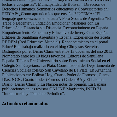
luchas y conquistas”. Municipalidad de Bolívar – Dirección de
Derechos Humanos. Seminarios educativos y Conversatorios en:
FEDIAP: ¿Cómo aprenden los que enseñan? UCEMA: “El
lenguaje que se escucha en el aula?, Foro Scouts de Argentina “El
Trabajo Decente”. Fundación Emocionar, Misiones con La
Educación a Distancia sin Distancia. Reconocimineto en España
Empoderamiento Femenino y Educativo de Invery Crea España.
Editores de Santillana Argentina y España. Experiencia destacada
REDEM (Red Educativa Mundial). Reconocimiento en el portal
EducAR al trabajo realizado en el blog Clio y sus Secretos.
Distinguida por el Diario Clarín entre los 13 docentes del año 2013.
Nombrado entre los 10 blogs favoritos. Editores de Santillana
España. Talleres Pre Universitario sobre Pensamiento Social en el
Colegio San Cayetano, La Plata. Coordinadora del Departamento de
Ciencias Sociales colegio San Cayetano de La Plata. En Argentina
Publicaciones en: Bolívar Hoy, Cuarto Poder de Formosa, Cinco
Días, NCN, Cuarto Poder (Formosa) CadenaBA y El Palomar
Diario. Diario Clarín y La Nación notas de opinión. En España
publicaciones en las revistas ONLINE Magisterio, INED 21,
“Intrahistoria” y “Papel de Periódico”.
Sitio
Facebook
Twitter
YouTube
web
Artículos relacionados