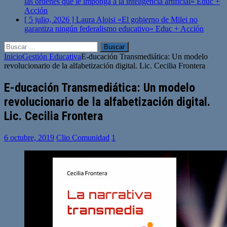
las órdenes que le imponga a la inteligencia artificial»
Educ +
Acción
[ 5 julio, 2026 ]
Laura Aloisi «El gobierno de Milei no
garantiza ningún federalismo educativo»
Educ + Acción
Buscar:
Inicio
Gestión Educativa
E-ducación Transmediática: Un modelo
revolucionario de la alfabetización digital. Lic. Cecilia Frontera
E-ducación Transmediática: Un modelo
revolucionario de la alfabetización digital.
Lic. Cecilia Frontera
6 octubre, 2019
Clio Comunidad
1