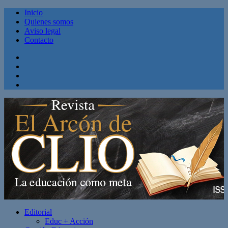
Inicio
Quienes somos
Aviso legal
Contacto
Facebook
Twitter
Linkedin
Youtube
Editorial
Educ + Acción