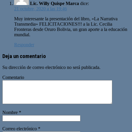
Lic. Willy Quispe Marca
dice:
21 octubre, 2020 a las 19:46
Muy interesante la presentación del libro, «La Narrativa
Transmedia» FELICITACIONES!!! a la Lic. Cecilia
Fronteras desde Oruro Bolivia, un gran aporte a la educación
mundial.
Responder
Deja un comentario
Su dirección de correo electrónico no será publicada.
Comentario
Nombre
*
Correo electrónico
*