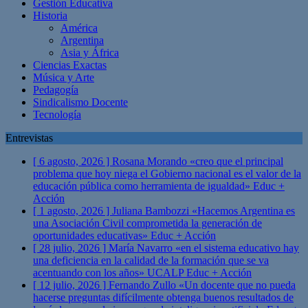
Gestión Educativa
Historia
América
Argentina
Asia y África
Ciencias Exactas
Música y Arte
Pedagogía
Sindicalismo Docente
Tecnología
Entrevistas
[ 6 agosto, 2026 ]
Rosana Morando «creo que el principal
problema que hoy niega el Gobierno nacional es el valor de la
educación pública como herramienta de igualdad»
Educ +
Acción
[ 1 agosto, 2026 ]
Juliana Bambozzi «Hacemos Argentina es
una Asociación Civil comprometida la generación de
oportunidades educativas»
Educ + Acción
[ 28 julio, 2026 ]
María Navarro «en el sistema educativo hay
una deficiencia en la calidad de la formación que se va
acentuando con los años» UCALP
Educ + Acción
[ 12 julio, 2026 ]
Fernando Zullo «Un docente que no pueda
hacerse preguntas difícilmente obtenga buenos resultados de