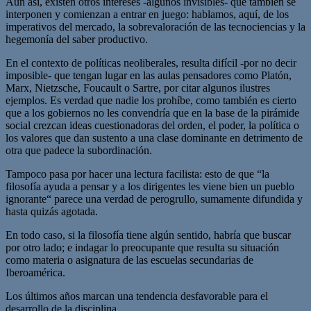
Aun así, existen otros intereses -algunos invisibles- que también se
interponen y comienzan a entrar en juego: hablamos, aquí, de los
imperativos del mercado, la sobrevaloración de las tecnociencias y la
hegemonía del saber productivo.
En el contexto de políticas neoliberales, resulta difícil -por no decir
imposible- que tengan lugar en las aulas pensadores como Platón,
Marx, Nietzsche, Foucault o Sartre, por citar algunos ilustres
ejemplos. Es verdad que nadie los prohíbe, como también es cierto
que a los gobiernos no les convendría que en la base de la pirámide
social crezcan ideas cuestionadoras del orden, el poder, la política o
los valores que dan sustento a una clase dominante en detrimento de
otra que padece la subordinación.
Tampoco pasa por hacer una lectura facilista: esto de que “la
filosofía ayuda a pensar y a los dirigentes les viene bien un pueblo
ignorante“ parece una verdad de perogrullo, sumamente difundida y
hasta quizás agotada.
En todo caso, si la filosofía tiene algún sentido, habría que buscar
por otro lado; e indagar lo preocupante que resulta su situación
como materia o asignatura de las escuelas secundarias de
Iberoamérica.
Los últimos años marcan una tendencia desfavorable para el
desarrollo de la disciplina.