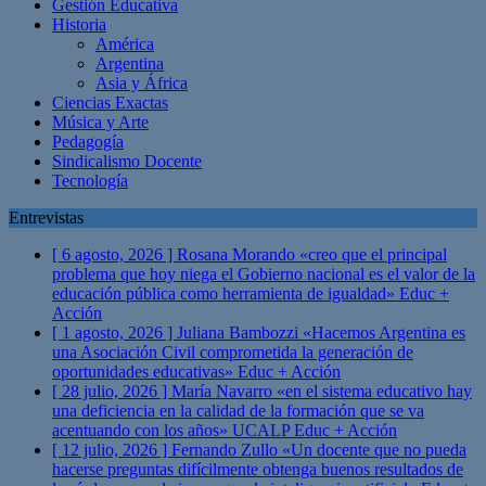
Gestión Educativa
Historia
América
Argentina
Asia y África
Ciencias Exactas
Música y Arte
Pedagogía
Sindicalismo Docente
Tecnología
Entrevistas
[ 6 agosto, 2026 ]
Rosana Morando «creo que el principal
problema que hoy niega el Gobierno nacional es el valor de la
educación pública como herramienta de igualdad»
Educ +
Acción
[ 1 agosto, 2026 ]
Juliana Bambozzi «Hacemos Argentina es
una Asociación Civil comprometida la generación de
oportunidades educativas»
Educ + Acción
[ 28 julio, 2026 ]
María Navarro «en el sistema educativo hay
una deficiencia en la calidad de la formación que se va
acentuando con los años» UCALP
Educ + Acción
[ 12 julio, 2026 ]
Fernando Zullo «Un docente que no pueda
hacerse preguntas difícilmente obtenga buenos resultados de