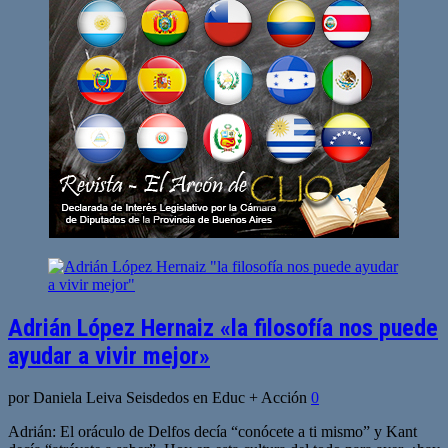
Adrián López Hernaiz «la filosofía nos puede
ayudar a vivir mejor»
por Daniela Leiva Seisdedos en Educ + Acción
0
Adrián: El oráculo de Delfos decía “conócete a ti mismo” y Kant