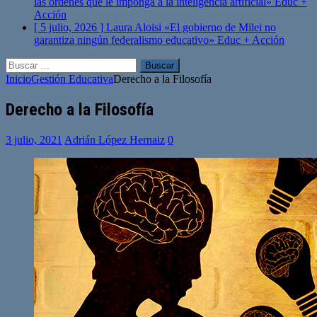
las órdenes que le imponga a la inteligencia artificial»
Educ +
Acción
[ 5 julio, 2026 ]
Laura Aloisi «El gobierno de Milei no
garantiza ningún federalismo educativo»
Educ + Acción
Buscar:
Inicio
Gestión Educativa
Derecho a la Filosofía
Derecho a la Filosofía
3 julio, 2021
Adrián López Hernaiz
0