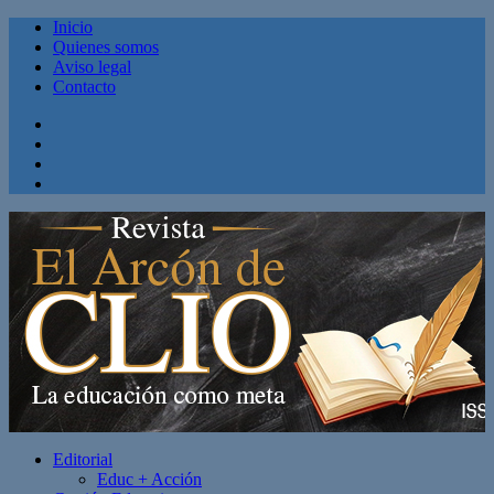
Inicio
Quienes somos
Aviso legal
Contacto
Facebook
Twitter
Linkedin
Youtube
Editorial
Educ + Acción