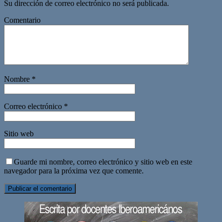
Su dirección de correo electrónico no será publicada.
Comentario
Nombre
*
Correo electrónico
*
Sitio web
Guarde mi nombre, correo electrónico y sitio web en este
navegador para la próxima vez que comente.