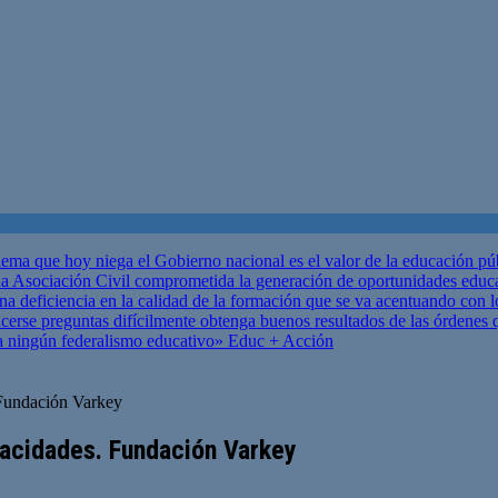
ema que hoy niega el Gobierno nacional es el valor de la educación p
 Asociación Civil comprometida la generación de oportunidades educ
una deficiencia en la calidad de la formación que se va acentuando c
se preguntas difícilmente obtenga buenos resultados de las órdenes que
za ningún federalismo educativo»
Educ + Acción
. Fundación Varkey
pacidades. Fundación Varkey