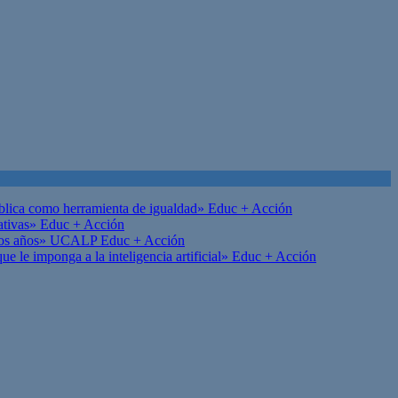
ública como herramienta de igualdad»
Educ + Acción
ativas»
Educ + Acción
on los años» UCALP
Educ + Acción
 le imponga a la inteligencia artificial»
Educ + Acción