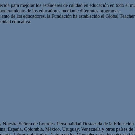
lecida para mejorar los estándares de calidad en educación en todo el 
mpoderamiento de los educadores mediante diferentes programas.
miento de los educadores, la Fundación ha establecido el Global Teache
nidad educativa.
 y Nuestra Señora de Lourdes. Personalidad Destacada de la Educación p
ntina, España, Colombia, México, Uruguay, Venezuela y otros países 
olares. Libros publicados: Autora de los Manuales para docentes en Con