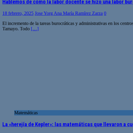
Hablemos de cómo la labor docente se hizo una labor bu
18 febrero, 2025
Jose Yorg Ana María Ramírez Zarza
0
El incremento de la tareas burocráticas y administrativas en los centr
Tamayo. Todo
[…]
Matemáticas
La «herejía de Kepler»: las matemáticas que llevaron a c