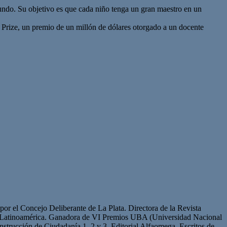
mundo. Su objetivo es que cada niño tenga un gran maestro en un
r Prize, un premio de un millón de dólares otorgado a un docente
or el Concejo Deliberante de La Plata. Directora de la Revista
de Latinoamérica. Ganadora de VI Premios UBA (Universidad Nacional
strucción de Ciudadanía 1, 2 y 3. Editorial Alfaomega. Escritos de