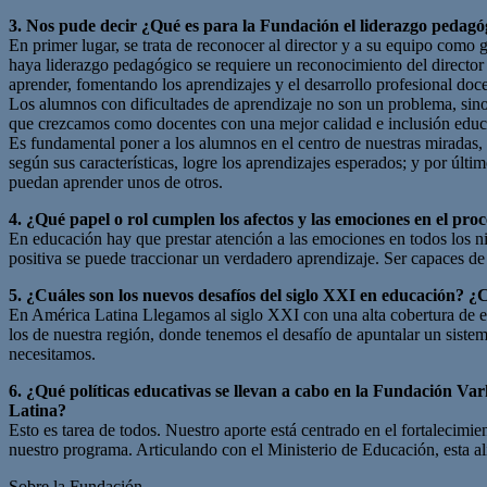
3. Nos pude decir ¿Qué es para la Fundación el liderazgo pedagó
En primer lugar, se trata de reconocer al director y a su equipo como
haya liderazgo pedagógico se requiere un reconocimiento del director 
aprender, fomentando los aprendizajes y el desarrollo profesional doce
Los alumnos con dificultades de aprendizaje no son un problema, sin
que crezcamos como docentes con una mejor calidad e inclusión educ
Es fundamental poner a los alumnos en el centro de nuestras miradas, 
según sus características, logre los aprendizajes esperados; y por últi
puedan aprender unos de otros.
4. ¿Qué papel o rol cumplen los afectos y las emociones en el pro
En educación hay que prestar atención a las emociones en todos los n
positiva se puede traccionar un verdadero aprendizaje. Ser capaces de
5. ¿Cuáles son los nuevos desafíos del siglo XXI en educación? ¿C
En América Latina Llegamos al siglo XXI con una alta cobertura de es
los de nuestra región, donde tenemos el desafío de apuntalar un sist
necesitamos.
6. ¿Qué políticas educativas se llevan a cabo en la Fundación Va
Latina?
Esto es tarea de todos. Nuestro aporte está centrado en el fortalecimi
nuestro programa. Articulando con el Ministerio de Educación, esta alia
Sobre la Fundación