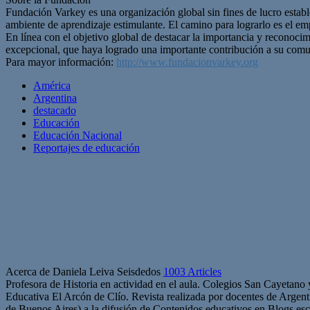
Fundación Varkey es una organización global sin fines de lucro estab
ambiente de aprendizaje estimulante. El camino para lograrlo es el e
En línea con el objetivo global de destacar la importancia y reconoci
excepcional, que haya logrado una importante contribución a su comu
Para mayor información:
http://www.fundacionvarkey.org
América
Argentina
destacado
Educación
Educación Nacional
Reportajes de educación
Acerca de Daniela Leiva Seisdedos
1003 Articles
Profesora de Historia en actividad en el aula. Colegios San Cayetano
Educativa El Arcón de Clío. Revista realizada por docentes de Arge
de Buenos Aires) a la difusión de Contenidos educativos en Blogs esc