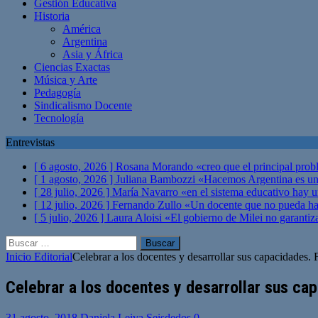
Gestión Educativa
Historia
América
Argentina
Asia y África
Ciencias Exactas
Música y Arte
Pedagogía
Sindicalismo Docente
Tecnología
Entrevistas
[ 6 agosto, 2026 ]
Rosana Morando «creo que el principal probl
[ 1 agosto, 2026 ]
Juliana Bambozzi «Hacemos Argentina es una
[ 28 julio, 2026 ]
María Navarro «en el sistema educativo hay 
[ 12 julio, 2026 ]
Fernando Zullo «Un docente que no pueda hacer
[ 5 julio, 2026 ]
Laura Aloisi «El gobierno de Milei no garanti
Buscar:
Inicio
Editorial
Celebrar a los docentes y desarrollar sus capacidades
Celebrar a los docentes y desarrollar sus ca
31 agosto, 2018
Daniela Leiva Seisdedos
0