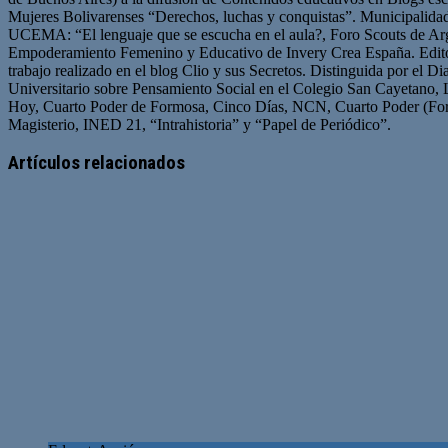
Mujeres Bolivarenses “Derechos, luchas y conquistas”. Municipalid
UCEMA: “El lenguaje que se escucha en el aula?, Foro Scouts de Ar
Empoderamiento Femenino y Educativo de Invery Crea España. Edito
trabajo realizado en el blog Clio y sus Secretos. Distinguida por el D
Universitario sobre Pensamiento Social en el Colegio San Cayetano, 
Hoy, Cuarto Poder de Formosa, Cinco Días, NCN, Cuarto Poder (For
Magisterio, INED 21, “Intrahistoria” y “Papel de Periódico”.
Sitio
Facebook
Twitter
YouTube
web
Artículos relacionados