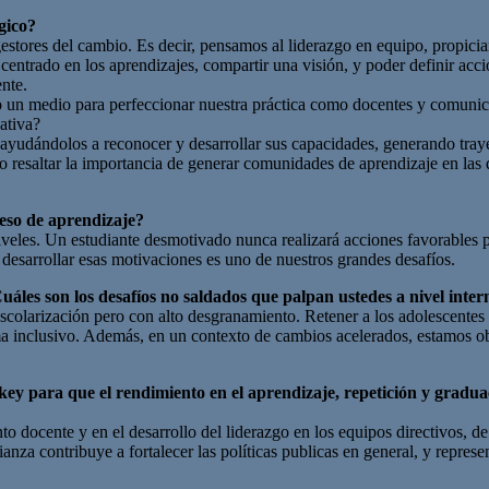
gico?
 gestores del cambio. Es decir, pensamos al liderazgo en equipo, propic
centrado en los aprendizajes, compartir una visión, y poder definir ac
nte.
o un medio para perfeccionar nuestra práctica como docentes y comuni
ativa?
ayudándolos a reconocer y desarrollar sus capacidades, generando trayec
mo resaltar la importancia de generar comunidades de aprendizaje en las 
ceso de aprendizaje?
iveles. Un estudiante desmotivado nunca realizará acciones favorables 
 desarrollar esas motivaciones es uno de nuestros grandes desafíos.
uáles son los desafíos no saldados que palpan ustedes a nivel inter
colarización pero con alto desgranamiento. Retener a los adolescentes 
ema inclusivo. Además, en un contexto de cambios acelerados, estamos o
rkey para que el rendimiento en el aprendizaje, repetición y grad
ento docente y en el desarrollo del liderazgo en los equipos directivos
nza contribuye a fortalecer las políticas publicas en general, y represe