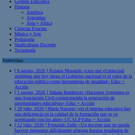
Gestión Educativa
Historia
América
Argentina
Asia y África
Ciencias Exactas
Música y Arte
Pedagogía
Sindicalismo Docente
Tecnología
Entrevistas
[ 6 agosto, 2026 ]
Rosana Morando «creo que el principal
problema que hoy niega el Gobierno nacional es el valor de la
educación pública como herramienta de igualdad»
Educ +
Acción
[ 1 agosto, 2026 ]
Juliana Bambozzi «Hacemos Argentina es
una Asociación Civil comprometida la generación de
oportunidades educativas»
Educ + Acción
[ 28 julio, 2026 ]
María Navarro «en el sistema educativo hay
una deficiencia en la calidad de la formación que se va
acentuando con los años» UCALP
Educ + Acción
[ 12 julio, 2026 ]
Fernando Zullo «Un docente que no pueda
hacerse preguntas difícilmente obtenga buenos resultados de