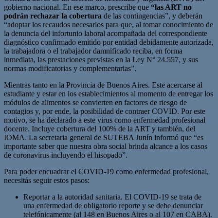
gobierno nacional. En ese marco, prescribe que
“las ART no
podrán rechazar la cobertura
de las contingencias”, y deberán
“adoptar los recaudos necesarios para que, al tomar conocimiento de
la denuncia del infortunio laboral acompañada del correspondiente
diagnóstico confirmado emitido por entidad debidamente autorizada,
la trabajadora o el trabajador damnificado reciba, en forma
inmediata, las prestaciones previstas en la Ley N° 24.557, y sus
normas modificatorias y complementarias”.
Mientras tanto en la Provincia de Buenos Aires. Este acercarse al
estudiante y estar en los establecimientos al momento de entregar los
módulos de alimentos se convierten en factores de riesgo de
contagios y, por ende, la posibilidad de contraer COVID. Por este
motivo, se ha declarado a este virus como enfermedad profesional
docente. Incluye cobertura del 100% de la ART y también, del
IOMA. La secretaria general de SUTEBA Junín informó que “es
importante saber que nuestra obra social brinda alcance a los casos
de coronavirus incluyendo el hisopado”.
Para poder encuadrar el COVID-19 como enfermedad profesional,
necesitás seguir estos pasos:
Reportar a la autoridad sanitaria. El COVID-19 se trata de
una enfermedad de obligatorio reporte y se debe denunciar
telefónicamente (al 148 en Buenos Aires o al 107 en CABA).