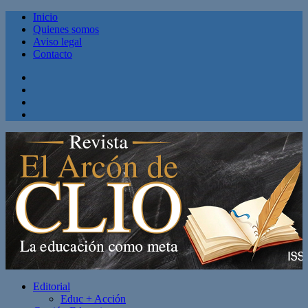
Inicio
Quienes somos
Aviso legal
Contacto
Facebook
Twitter
Linkedin
Youtube
Editorial
Educ + Acción