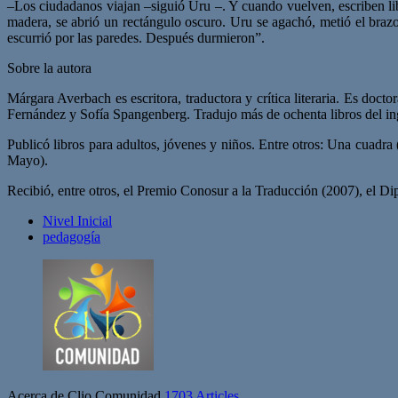
–Los ciudadanos viajan –siguió Uru –. Y cuando vuelven, escriben lib
madera, se abrió un rectángulo oscuro. Uru se agachó, metió el brazo
escurrió por las paredes. Después durmieron”.
Sobre la autora
Márgara Averbach es escritora, traductora y crítica literaria. Es doc
Fernández y Sofía Spangenberg. Tradujo más de ochenta libros del ing
Publicó libros para adultos, jóvenes y niños. Entre otros: Una cuad
Mayo).
Recibió, entre otros, el Premio Conosur a la Traducción (2007), el D
Nivel Inicial
pedagogía
Acerca de Clio Comunidad
1703 Articles