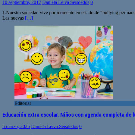
10 septiembre, 2017
Daniela Leiva Seisdedos
0
1.Nuestra sociedad vive por momento en estado de “bullying permanent
Las nuevas
[…]
Editorial
Educación extra escolar. Niños con agenda completa de l
5 marzo, 2025
Daniela Leiva Seisdedos
0