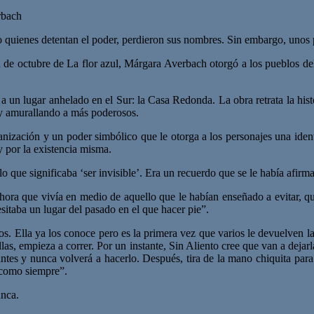
rbach
luso quienes detentan el poder, perdieron sus nombres. Sin embargo, unos
 de octubre de La flor azul, Márgara Averbach otorgó a los pueblos del 
 un lugar anhelado en el Sur: la Casa Redonda. La obra retrata la histo
 y amurallando a más poderosos.
zación y un poder simbólico que le otorga a los personajes una identi
y por la existencia misma.
 que significaba ‘ser invisible’. Era un recuerdo que se le había afir
Y ahora que vivía en medio de aquello que le habían enseñado a evitar, 
itaba un lugar del pasado en el que hacer pie”.
s. Ella ya los conoce pero es la primera vez que varios le devuelven la
ellas, empieza a correr. Por un instante, Sin Aliento cree que van a deja
tes y nunca volverá a hacerlo. Después, tira de la mano chiquita para 
 como siempre”.
unca.