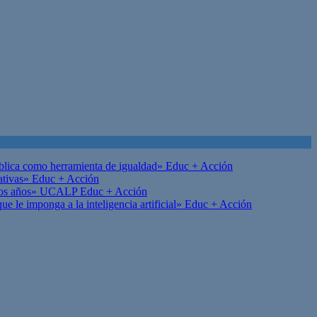
ública como herramienta de igualdad»
Educ + Acción
ativas»
Educ + Acción
on los años» UCALP
Educ + Acción
 le imponga a la inteligencia artificial»
Educ + Acción