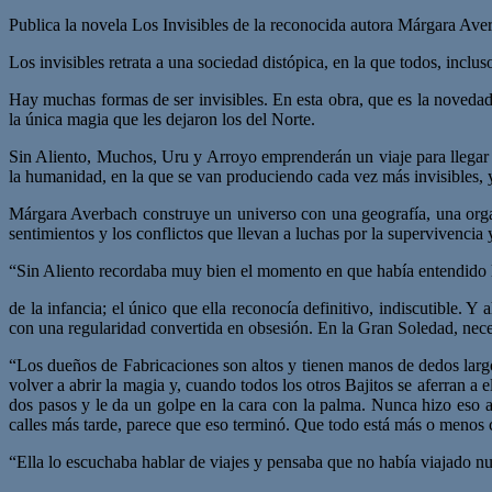
Publica la novela Los Invisibles de la reconocida autora Márgara Ave
Los invisibles retrata a una sociedad distópica, en la que todos, inc
Hay muchas formas de ser invisibles. En esta obra, que es la novedad
la única magia que les dejaron los del Norte.
Sin Aliento, Muchos, Uru y Arroyo emprenderán un viaje para llegar a
la humanidad, en la que se van produciendo cada vez más invisibles,
Márgara Averbach construye un universo con una geografía, una organi
sentimientos y los conflictos que llevan a luchas por la supervivencia 
“Sin Aliento recordaba muy bien el momento en que había entendido lo
de la infancia; el único que ella reconocía definitivo, indiscutible. 
con una regularidad convertida en obsesión. En la Gran Soledad, neces
“Los dueños de Fabricaciones son altos y tienen manos de dedos largo
volver a abrir la magia y, cuando todos los otros Bajitos se aferran a 
dos pasos y le da un golpe en la cara con la palma. Nunca hizo eso an
calles más tarde, parece que eso terminó. Que todo está más o menos
“Ella lo escuchaba hablar de viajes y pensaba que no había viajado n