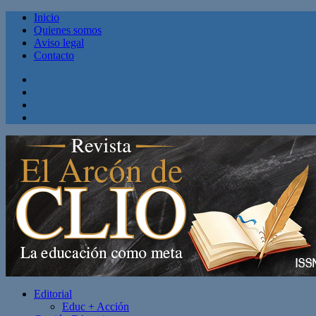
Inicio
Quienes somos
Aviso legal
Contacto
Facebook
Twitter
Linkedin
Youtube
Editorial
Educ + Acción