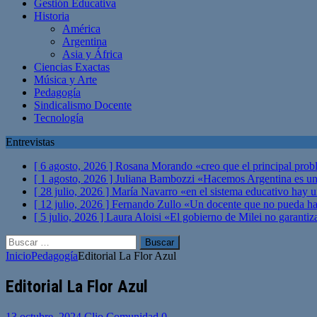
Gestión Educativa
Historia
América
Argentina
Asia y África
Ciencias Exactas
Música y Arte
Pedagogía
Sindicalismo Docente
Tecnología
Entrevistas
[ 6 agosto, 2026 ]
Rosana Morando «creo que el principal probl
[ 1 agosto, 2026 ]
Juliana Bambozzi «Hacemos Argentina es una
[ 28 julio, 2026 ]
María Navarro «en el sistema educativo hay 
[ 12 julio, 2026 ]
Fernando Zullo «Un docente que no pueda hacer
[ 5 julio, 2026 ]
Laura Aloisi «El gobierno de Milei no garanti
Buscar:
Inicio
Pedagogía
Editorial La Flor Azul
Editorial La Flor Azul
13 octubre, 2024
Clio Comunidad
0