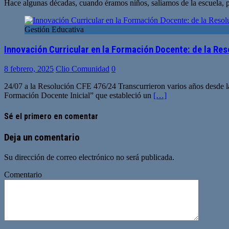
Hace algunas décadas, cuando éramos niños, salíamos de la escuela, pa
Gestión Educativa
Innovación Curricular en la Formación Docente: de la Res
8 febrero, 2025
Clio Comunidad
0
24/07 a la Resolución CFE 476/24 Transcurrieron varios años desde 
Formación Docente Inicial” que estableció un
[…]
Sé el primero en comentar
Deja un comentario
Su dirección de correo electrónico no será publicada.
Comentario