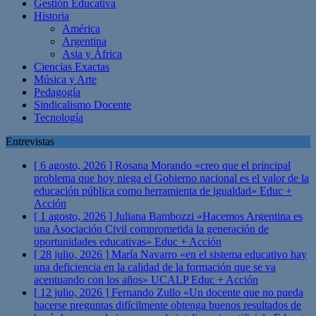
Gestión Educativa
Historia
América
Argentina
Asia y África
Ciencias Exactas
Música y Arte
Pedagogía
Sindicalismo Docente
Tecnología
Entrevistas
[ 6 agosto, 2026 ]
Rosana Morando «creo que el principal
problema que hoy niega el Gobierno nacional es el valor de la
educación pública como herramienta de igualdad»
Educ +
Acción
[ 1 agosto, 2026 ]
Juliana Bambozzi «Hacemos Argentina es
una Asociación Civil comprometida la generación de
oportunidades educativas»
Educ + Acción
[ 28 julio, 2026 ]
María Navarro «en el sistema educativo hay
una deficiencia en la calidad de la formación que se va
acentuando con los años» UCALP
Educ + Acción
[ 12 julio, 2026 ]
Fernando Zullo «Un docente que no pueda
hacerse preguntas difícilmente obtenga buenos resultados de