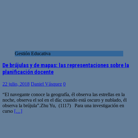
Gestión Educativa
De brújulas y de mapas: las representaciones sobre la
planificación docente
22 julio, 2018
Daniel Vásquez
0
“El navegante conoce la geografía, él observa las estrellas en la
noche, observa el sol en el día; cuando está oscuro y nublado, él
observa la brújula”.Zhu Yu, (1117) Para una investigación en
curso
[…]