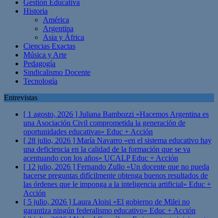
Gestión Educativa
Historia
América
Argentina
Asia y África
Ciencias Exactas
Música y Arte
Pedagogía
Sindicalismo Docente
Tecnología
Entrevistas
[ 1 agosto, 2026 ]
Juliana Bambozzi «Hacemos Argentina es
una Asociación Civil comprometida la generación de
oportunidades educativas»
Educ + Acción
[ 28 julio, 2026 ]
María Navarro «en el sistema educativo hay
una deficiencia en la calidad de la formación que se va
acentuando con los años» UCALP
Educ + Acción
[ 12 julio, 2026 ]
Fernando Zullo «Un docente que no pueda
hacerse preguntas difícilmente obtenga buenos resultados de
las órdenes que le imponga a la inteligencia artificial»
Educ +
Acción
[ 5 julio, 2026 ]
Laura Aloisi «El gobierno de Milei no
garantiza ningún federalismo educativo»
Educ + Acción