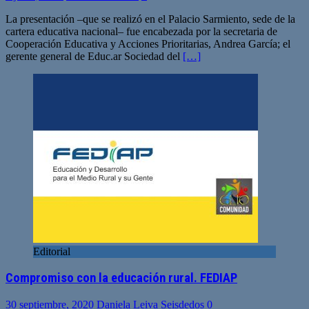
La presentación –que se realizó en el Palacio Sarmiento, sede de la
cartera educativa nacional– fue encabezada por la secretaria de
Cooperación Educativa y Acciones Prioritarias, Andrea García; el
gerente general de Educ.ar Sociedad del
[…]
Editorial
Compromiso con la educación rural. FEDIAP
30 septiembre, 2020
Daniela Leiva Seisdedos
0