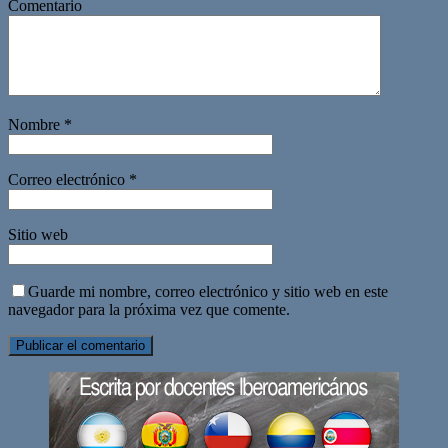
Comentario
Nombre
*
Correo electrónico
*
Sitio web
Guarde mi nombre, correo electrónico y sitio web en este
navegador para la próxima vez que comente.