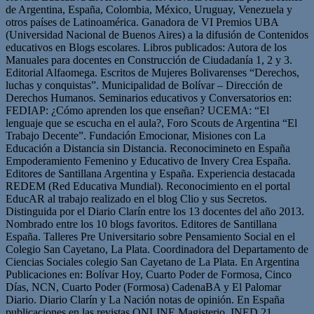
de Argentina, España, Colombia, México, Uruguay, Venezuela y
otros países de Latinoamérica. Ganadora de VI Premios UBA
(Universidad Nacional de Buenos Aires) a la difusión de Contenidos
educativos en Blogs escolares. Libros publicados: Autora de los
Manuales para docentes en Construcción de Ciudadanía 1, 2 y 3.
Editorial Alfaomega. Escritos de Mujeres Bolivarenses “Derechos,
luchas y conquistas”. Municipalidad de Bolívar – Dirección de
Derechos Humanos. Seminarios educativos y Conversatorios en:
FEDIAP: ¿Cómo aprenden los que enseñan? UCEMA: “El
lenguaje que se escucha en el aula?, Foro Scouts de Argentina “El
Trabajo Decente”. Fundación Emocionar, Misiones con La
Educación a Distancia sin Distancia. Reconocimineto en España
Empoderamiento Femenino y Educativo de Invery Crea España.
Editores de Santillana Argentina y España. Experiencia destacada
REDEM (Red Educativa Mundial). Reconocimiento en el portal
EducAR al trabajo realizado en el blog Clio y sus Secretos.
Distinguida por el Diario Clarín entre los 13 docentes del año 2013.
Nombrado entre los 10 blogs favoritos. Editores de Santillana
España. Talleres Pre Universitario sobre Pensamiento Social en el
Colegio San Cayetano, La Plata. Coordinadora del Departamento de
Ciencias Sociales colegio San Cayetano de La Plata. En Argentina
Publicaciones en: Bolívar Hoy, Cuarto Poder de Formosa, Cinco
Días, NCN, Cuarto Poder (Formosa) CadenaBA y El Palomar
Diario. Diario Clarín y La Nación notas de opinión. En España
publicaciones en las revistas ONLINE Magisterio, INED 21,