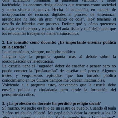
Una aclaración preliminar: la pandemia visibilizó, y sigue
haciéndolo, las enormes desigualdades que tenemos como sociedad
y como sistema educativo. Hecha la aclaración, en materia de
incorporación de recursos digitales al proceso de enseñanza-
aprendizaje ha sido un gran “viento de cola”. Hoy tenemos el
desafío de hibridar este proceso. Definir qué y cómo queremos
trabajar en el tiempo y espacio del aula física y qué dejar para que
los estudiantes trabajen de manera asincrónica.
2. Lo consulto como docente: ¿Es importante enseñar política
en la escuela?
La educación es, siempre, un hecho político.
Imagino que la pregunta apunta más al debate sobre la
ideologización de la educación.
La escuela tiene el “sagrado” deber de enseñar a pensar pero no
puede cometer la “profanación” de enseñar qué pensar. Algunos
tristes y vergonzosos episodios que han tomado público
conocimiento en los últimos tiempos me parecen inadmisibles.
Volviendo a la pregunta estoy convencido que la escuela debe
enseñar política y ciudadanía pero desde la formación del
pensamiento crítico.
3. ¿La profesión de docente ha perdido prestigio social?
Sí, mucho. Mi padre era hijo de un sastre de pueblo. Cuando él tenía
3 años mi abuelo falleció. Mi papá debió dejar la escuela a los 12
años para empezar a trabajar. Ya de grande fue a la “nocturna”,