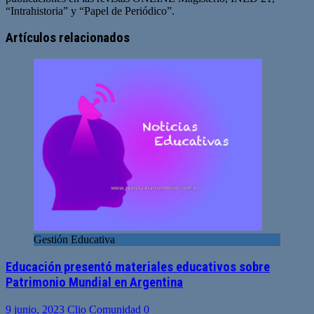
“Intrahistoria” y “Papel de Periódico”.
Sitio
Facebook
Twitter
YouTube
web
Artículos relacionados
Gestión Educativa
Educación presentó materiales educativos sobre
Patrimonio Mundial en Argentina
9 junio, 2023
Clio Comunidad
0