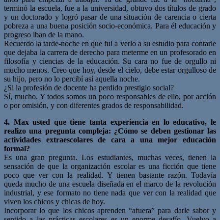
terminó la escuela, fue a la universidad, obtuvo dos títulos de grado
y un doctorado y logró pasar de una situación de carencia o cierta
pobreza a una buena posición socio-económica. Para él educación y
progreso iban de la mano.
Recuerdo la tarde-noche en que fui a verlo a su estudio para contarle
que dejaba la carrera de derecho para meterme en un profesorado en
filosofía y ciencias de la educación. Su cara no fue de orgullo ni
mucho menos. Creo que hoy, desde el cielo, debe estar orgulloso de
su hijo, pero no lo percibí así aquella noche.
¿Si la profesión de docente ha perdido prestigio social?
Sí, mucho. Y todos somos un poco responsables de ello, por acción
o por omisión, y con diferentes grados de responsabilidad.
4. Max usted que tiene tanta experiencia en lo educativo, le
realizo una pregunta compleja: ¿Cómo se deben gestionar las
actividades extraescolares de cara a una mejor educación
formal?
Es una gran pregunta. Los estudiantes, muchas veces, tienen la
sensación de que la organización escolar es una ficción que tiene
poco que ver con la realidad. Y tienen bastante razón. Todavía
queda mucho de una escuela diseñada en el marco de la revolución
industrial, y ese formato no tiene nada que ver con la realidad que
viven los chicos y chicas de hoy.
Incorporar lo que los chicos aprenden “afuera” para darle sabor y
sentido a las prácticas escolares es un enorme desafío. Vuelvo a