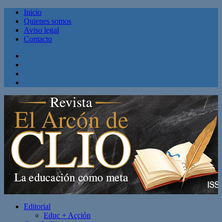
Inicio
Quienes somos
Aviso legal
Contacto
Facebook
Twitter
Linkedin
Youtube
Editorial
Educ + Acción