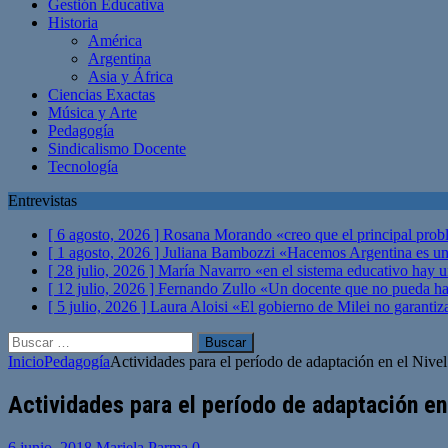
Gestión Educativa
Historia
América
Argentina
Asia y África
Ciencias Exactas
Música y Arte
Pedagogía
Sindicalismo Docente
Tecnología
Entrevistas
[ 6 agosto, 2026 ]
Rosana Morando «creo que el principal probl
[ 1 agosto, 2026 ]
Juliana Bambozzi «Hacemos Argentina es una
[ 28 julio, 2026 ]
María Navarro «en el sistema educativo hay 
[ 12 julio, 2026 ]
Fernando Zullo «Un docente que no pueda hacer
[ 5 julio, 2026 ]
Laura Aloisi «El gobierno de Milei no garanti
Buscar:
Inicio
Pedagogía
Actividades para el período de adaptación en el Nivel 
Actividades para el período de adaptación en e
6 junio, 2018
Mariela Parma
0