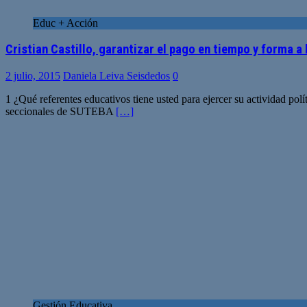
Educ + Acción
Cristian Castillo, garantizar el pago en tiempo y forma a
2 julio, 2015
Daniela Leiva Seisdedos
0
1 ¿Qué referentes educativos tiene usted para ejercer su actividad p
seccionales de SUTEBA
[…]
Gestión Educativa