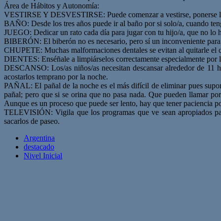
Área de Hábitos y Autonomía:
VESTIRSE Y DESVESTIRSE: Puede comenzar a vestirse, ponerse los z
BAÑO: Desde los tres años puede ir al baño por si solo/a, cuando ten
JUEGO: Dedicar un rato cada día para jugar con tu hijo/a, que no lo 
BIBERÓN: El biberón no es necesario, pero sí un inconveniente para el
CHUPETE: Muchas malformaciones dentales se evitan al quitarle el c
DIENTES: Enséñale a limpiárselos correctamente especialmente por l
DESCANSO: Los/as niños/as necesitan descansar alrededor de 11 hor
acostarlos temprano por la noche.
PAÑAL: El pañal de la noche es el más difícil de eliminar pues supon
pañal; pero que si se orina que no pasa nada. Que pueden llamar po
Aunque es un proceso que puede ser lento, hay que tener paciencia p
TELEVISIÓN: Vigila que los programas que ve sean apropiados para su
sacarlos de paseo.
Argentina
destacado
Nivel Inicial