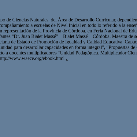
po de Ciencias Naturales, del Área de Desarrollo Curricular, dependie
mpañamiento a escuelas de Nivel Inicial en todo lo referido a la enseña
n representación de la Provincia de Córdoba, en Feria Nacional de Educ
fantes “Dr. Juan Bialet Massé” – Bialet Massé – Córdoba. Maestra de se
etaría de Estado de Promoción de Igualdad y Calidad Educativa. Capacit
unidad para desarrollar capacidades en forma integral”, “Propuestas de 
cto a docentes multiplicadores “Unidad Pedagógica. Multiplicador Cien
 http://www.waece.org/ebook.html ¿