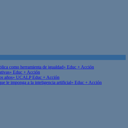
ública como herramienta de igualdad»
Educ + Acción
ativas»
Educ + Acción
on los años» UCALP
Educ + Acción
 le imponga a la inteligencia artificial»
Educ + Acción