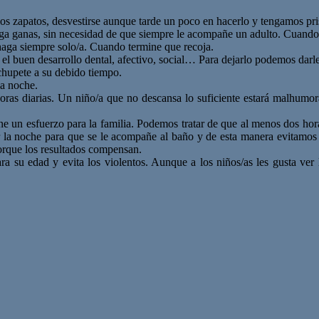
apatos, desvestirse aunque tarde un poco en hacerlo y tengamos pri
ga ganas, sin necesidad de que siempre le acompañe un adulto. Cuando o
haga siempre solo/a. Cuando termine que recoja.
 buen desarrollo dental, afectivo, social… Para dejarlo podemos darle l
hupete a su debido tiempo.
a noche.
as diarias. Un niño/a que no descansa lo suficiente estará malhumor
e un esfuerzo para la familia. Podemos tratar de que al menos dos hor
r la noche para que se le acompañe al baño y de esta manera evitamos
orque los resultados compensan.
 edad y evita los violentos. Aunque a los niños/as les gusta ver la 