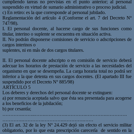
cumpliendo tareas no previstas en el punto anterior; al personal
suspendido en virtud de sumario administrativo o proceso judicial.
c) En retiro: es la que corresponde al personal jubilado.
Reglamentación del artículo 4 (Conforme el art. 7 del Decreto Nº
747/98).
I. El personal docente, al hacerse cargo de sus funciones como
titular, interino o suplente se encuentra en situación activa.
II. No podrán disponerse comisiones de servicio o adscripciones de
cargos interinos o
suplentes, ni en más de dos cargos titulares.
II. El personal docente adscripto o en comisión de servicio deberá
adecuar los horarios de prestación de servicio a las necesidades del
organismo en que se desempeña. La carga horaria total no podrá ser
inferior a la que detenta en sus cargos docentes. (El apartado III fue
suspendido por el Decreto Nº 885/98)
ARTÍCULO 5
Los deberes y derechos del personal docente se extinguen:
a) por renuncia aceptada salvo que ésta sea presentada para acogerse
a los beneficios de la jubilación;
b) por cesantía;
………….……..…….………….………….………….………….
………….………….………….………….……
(3) El art. 32 de la ley Nº 24.429 dejó sin efecto el servicio militar
obligatorio, por lo que esta prescripción carecería de sentido en la