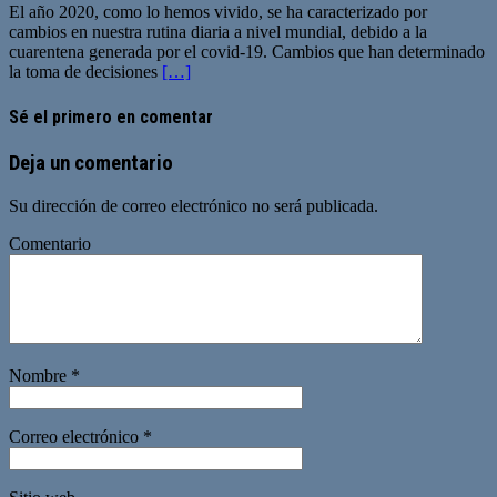
El año 2020, como lo hemos vivido, se ha caracterizado por
cambios en nuestra rutina diaria a nivel mundial, debido a la
cuarentena generada por el covid-19. Cambios que han determinado
la toma de decisiones
[…]
Sé el primero en comentar
Deja un comentario
Su dirección de correo electrónico no será publicada.
Comentario
Nombre
*
Correo electrónico
*