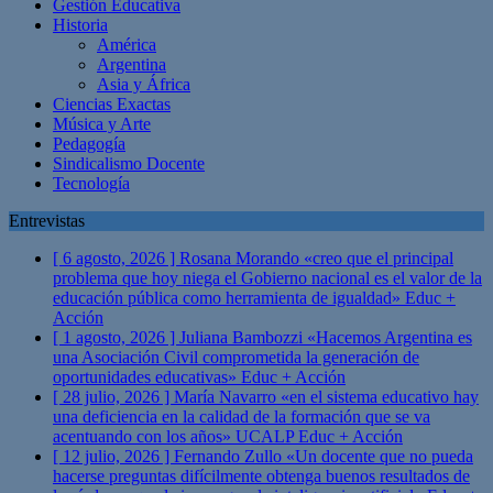
Gestión Educativa
Historia
América
Argentina
Asia y África
Ciencias Exactas
Música y Arte
Pedagogía
Sindicalismo Docente
Tecnología
Entrevistas
[ 6 agosto, 2026 ]
Rosana Morando «creo que el principal
problema que hoy niega el Gobierno nacional es el valor de la
educación pública como herramienta de igualdad»
Educ +
Acción
[ 1 agosto, 2026 ]
Juliana Bambozzi «Hacemos Argentina es
una Asociación Civil comprometida la generación de
oportunidades educativas»
Educ + Acción
[ 28 julio, 2026 ]
María Navarro «en el sistema educativo hay
una deficiencia en la calidad de la formación que se va
acentuando con los años» UCALP
Educ + Acción
[ 12 julio, 2026 ]
Fernando Zullo «Un docente que no pueda
hacerse preguntas difícilmente obtenga buenos resultados de