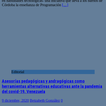
en habilidades tecnológicas- una iniciativa que lleva a los barrios de
Córdoba la enseñanza de Programación
[…]
Editorial
Asesorías pedagógicas y andragógicas como
herramientas alternativas educativas ante la pandemia
del covid-19. Venezuela
9 diciembre, 2020
Betzabeth González
0