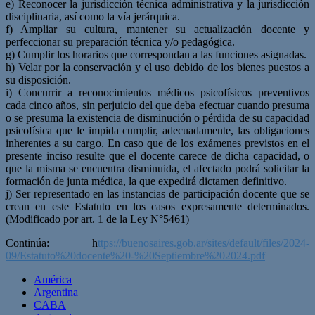
e) Reconocer la jurisdicción técnica administrativa y la jurisdicción
disciplinaria, así como la vía jerárquica.
f) Ampliar su cultura, mantener su actualización docente y
perfeccionar su preparación técnica y/o pedagógica.
g) Cumplir los horarios que correspondan a las funciones asignadas.
h) Velar por la conservación y el uso debido de los bienes puestos a
su disposición.
i) Concurrir a reconocimientos médicos psicofísicos preventivos
cada cinco años, sin perjuicio del que deba efectuar cuando presuma
o se presuma la existencia de disminución o pérdida de su capacidad
psicofísica que le impida cumplir, adecuadamente, las obligaciones
inherentes a su cargo. En caso que de los exámenes previstos en el
presente inciso resulte que el docente carece de dicha capacidad, o
que la misma se encuentra disminuida, el afectado podrá solicitar la
formación de junta médica, la que expedirá dictamen definitivo.
j) Ser representado en las instancias de participación docente que se
crean en este Estatuto en los casos expresamente determinados.
(Modificado por art. 1 de la Ley N°5461)
Continúa: h
ttps://buenosaires.gob.ar/sites/default/files/2024-
09/Estatuto%20docente%20-%20Septiembre%202024.pdf
América
Argentina
CABA