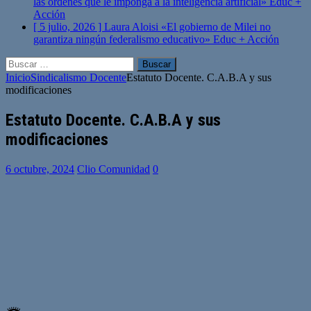
las órdenes que le imponga a la inteligencia artificial»
Educ +
Acción
[ 5 julio, 2026 ]
Laura Aloisi «El gobierno de Milei no
garantiza ningún federalismo educativo»
Educ + Acción
Buscar:
Inicio
Sindicalismo Docente
Estatuto Docente. C.A.B.A y sus
modificaciones
Estatuto Docente. C.A.B.A y sus
modificaciones
6 octubre, 2024
Clio Comunidad
0