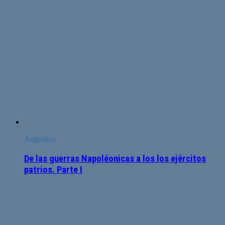
Argentina
De las guerras Napoléonicas a los los ejércitos
patrios. Parte I