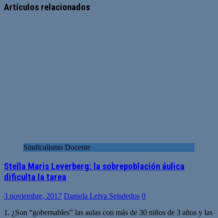
web
Artículos relacionados
Sindicalismo Docente
Stella Maris Leverberg: la sobrepoblación áulica
dificulta la tarea
3 noviembre, 2017
Daniela Leiva Seisdedos
0
1. ¿Son “gobernables” las aulas con más de 30 niños de 3 años y las