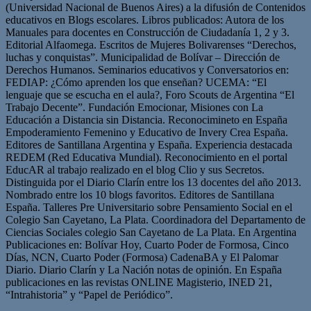
(Universidad Nacional de Buenos Aires) a la difusión de Contenidos
educativos en Blogs escolares. Libros publicados: Autora de los
Manuales para docentes en Construcción de Ciudadanía 1, 2 y 3.
Editorial Alfaomega. Escritos de Mujeres Bolivarenses “Derechos,
luchas y conquistas”. Municipalidad de Bolívar – Dirección de
Derechos Humanos. Seminarios educativos y Conversatorios en:
FEDIAP: ¿Cómo aprenden los que enseñan? UCEMA: “El
lenguaje que se escucha en el aula?, Foro Scouts de Argentina “El
Trabajo Decente”. Fundación Emocionar, Misiones con La
Educación a Distancia sin Distancia. Reconocimineto en España
Empoderamiento Femenino y Educativo de Invery Crea España.
Editores de Santillana Argentina y España. Experiencia destacada
REDEM (Red Educativa Mundial). Reconocimiento en el portal
EducAR al trabajo realizado en el blog Clio y sus Secretos.
Distinguida por el Diario Clarín entre los 13 docentes del año 2013.
Nombrado entre los 10 blogs favoritos. Editores de Santillana
España. Talleres Pre Universitario sobre Pensamiento Social en el
Colegio San Cayetano, La Plata. Coordinadora del Departamento de
Ciencias Sociales colegio San Cayetano de La Plata. En Argentina
Publicaciones en: Bolívar Hoy, Cuarto Poder de Formosa, Cinco
Días, NCN, Cuarto Poder (Formosa) CadenaBA y El Palomar
Diario. Diario Clarín y La Nación notas de opinión. En España
publicaciones en las revistas ONLINE Magisterio, INED 21,
“Intrahistoria” y “Papel de Periódico”.
Sitio
Facebook
Twitter
YouTube