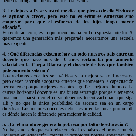
tienen la obligación de mandarlos a la escuela.
3. Le dejo esta frase y usted me dice que piensa de ella “Educar
es ayudar a crecer, pero esto no es evitarles esfuerzos sino
cooperar para que el esfuerzo de los hijos tenga mayor
eficacia”.
Estoy de acuerdo, es lo que mencionaba en la respuesta anterior. Si
queremos una generación más preparada necesitamos una escuela
más exigente.
4. ¿Qué diferencias existente hay en todo nuestros país entre un
docente que hace más de 10 años reclamaba por aumento
salarial en la Carpa Blanca y el docente de hoy que también
pide aumento salarial?
Los reclamos docentes son válidos y la mejora salarial necesaria
pero deben también adoptarse criterios que fomenten la capacitación
permanente porque mejores docentes significa mejores alumnos. La
carrera horizontal docente es una buena estrategia porque si tenemos
una buena maestra en el curso, debemos incentivarla para que siga
allí y no que la única posibilidad de ascenso sea en un cargo
directivo. Los mejores docentes deben estar en las aulas porque allí
es dónde hacen la diferencia para mejorar la calidad.
5. ¿En el mundo se genera la pobreza por falta de educación?
No hay dudas de que está relacionado. Los países del primer mundo
invierten en educación, ciencia y tecnología porque entienden que