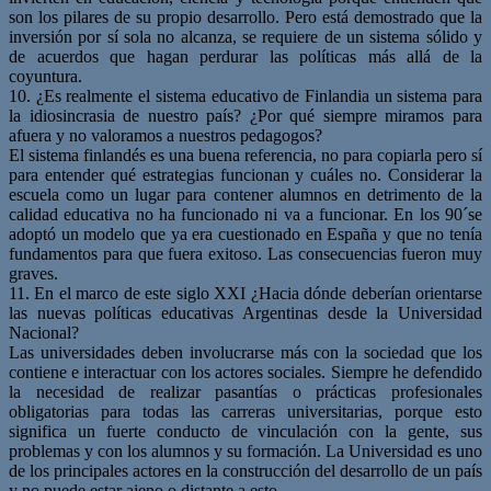
son los pilares de su propio desarrollo. Pero está demostrado que la
inversión por sí sola no alcanza, se requiere de un sistema sólido y
de acuerdos que hagan perdurar las políticas más allá de la
coyuntura.
10. ¿Es realmente el sistema educativo de Finlandia un sistema para
la idiosincrasia de nuestro país? ¿Por qué siempre miramos para
afuera y no valoramos a nuestros pedagogos?
El sistema finlandés es una buena referencia, no para copiarla pero sí
para entender qué estrategias funcionan y cuáles no. Considerar la
escuela como un lugar para contener alumnos en detrimento de la
calidad educativa no ha funcionado ni va a funcionar. En los 90´se
adoptó un modelo que ya era cuestionado en España y que no tenía
fundamentos para que fuera exitoso. Las consecuencias fueron muy
graves.
11. En el marco de este siglo XXI ¿Hacia dónde deberían orientarse
las nuevas políticas educativas Argentinas desde la Universidad
Nacional?
Las universidades deben involucrarse más con la sociedad que los
contiene e interactuar con los actores sociales. Siempre he defendido
la necesidad de realizar pasantías o prácticas profesionales
obligatorias para todas las carreras universitarias, porque esto
significa un fuerte conducto de vinculación con la gente, sus
problemas y con los alumnos y su formación. La Universidad es uno
de los principales actores en la construcción del desarrollo de un país
y no puede estar ajeno o distante a esto.