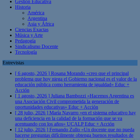
Gestión Educativa
Historia
América
Argentina
Asia y África
Ciencias Exactas
Música y Arte
Pedagogía
Sindicalismo Docente
Tecnología
Entrevistas
[ 6 agosto, 2026 ]
Rosana Morando «creo que el principal
problema que hoy niega el Gobierno nacional es el valor de la
educación pública como herramienta de igualdad»
Educ +
Acción
[ 1 agosto, 2026 ]
Juliana Bambozzi «Hacemos Argentina es
una Asociación Civil comprometida la generación de
oportunidades educativas»
Educ + Acción
[ 28 julio, 2026 ]
María Navarro «en el sistema educativo hay
una deficiencia en la calidad de la formación que se va
acentuando con los años» UCALP
Educ + Acción
[ 12 julio, 2026 ]
Fernando Zullo «Un docente que no pueda
hacerse preguntas difícilmente obtenga buenos resultados de