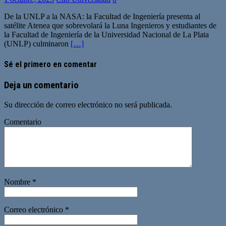
De la UNLP a la NASA: la Facultad de Ingeniería presenta al
satélite Atenea que sobrevolará la Luna Ingenieros y estudiantes de
la Facultad de Ingeniería de la Universidad Nacional de La Plata
(UNLP) culminaron
[…]
Sé el primero en comentar
Deja un comentario
Su dirección de correo electrónico no será publicada.
Comentario
Nombre
*
Correo electrónico
*