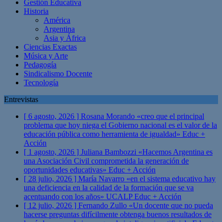
Gestión Educativa
Historia
América
Argentina
Asia y África
Ciencias Exactas
Música y Arte
Pedagogía
Sindicalismo Docente
Tecnología
Entrevistas
[ 6 agosto, 2026 ]
Rosana Morando «creo que el principal
problema que hoy niega el Gobierno nacional es el valor de la
educación pública como herramienta de igualdad»
Educ +
Acción
[ 1 agosto, 2026 ]
Juliana Bambozzi «Hacemos Argentina es
una Asociación Civil comprometida la generación de
oportunidades educativas»
Educ + Acción
[ 28 julio, 2026 ]
María Navarro «en el sistema educativo hay
una deficiencia en la calidad de la formación que se va
acentuando con los años» UCALP
Educ + Acción
[ 12 julio, 2026 ]
Fernando Zullo «Un docente que no pueda
hacerse preguntas difícilmente obtenga buenos resultados de