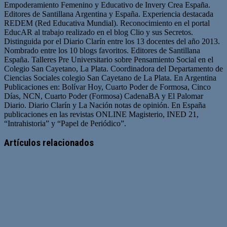
Empoderamiento Femenino y Educativo de Invery Crea España.
Editores de Santillana Argentina y España. Experiencia destacada
REDEM (Red Educativa Mundial). Reconocimiento en el portal
EducAR al trabajo realizado en el blog Clio y sus Secretos.
Distinguida por el Diario Clarín entre los 13 docentes del año 2013.
Nombrado entre los 10 blogs favoritos. Editores de Santillana
España. Talleres Pre Universitario sobre Pensamiento Social en el
Colegio San Cayetano, La Plata. Coordinadora del Departamento de
Ciencias Sociales colegio San Cayetano de La Plata. En Argentina
Publicaciones en: Bolívar Hoy, Cuarto Poder de Formosa, Cinco
Días, NCN, Cuarto Poder (Formosa) CadenaBA y El Palomar
Diario. Diario Clarín y La Nación notas de opinión. En España
publicaciones en las revistas ONLINE Magisterio, INED 21,
“Intrahistoria” y “Papel de Periódico”.
Sitio
Facebook
Twitter
YouTube
web
Artículos relacionados