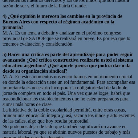
defendemos nuestros derechos y los de los niños, que son nuestra
razón de ser y el futuro de la Patria Grande.
4) ¿Qué opinión le merecen los cambios en la provincia de
Buenos Aires con respecto al régimen académico en la
primaria?
M. A. Es un tema a debatir y analizar en el próximo congreso
provincial de SADOP que se realizará en breve. Es por eso que lo
tenemos evaluación y consideración.
5) Hacer una crítica es parte del aprendizaje para poder seguir
avanzando ¿Qué crítica constructiva realizaría usted al sistema
educativo argentino? ¿Qué aporte piensa que podría dar o da
desde su organización sindical?
M. A. En estos momentos nos encontramos en un momento crucial
en donde la educación tiene un rol fundamental. Para acompañar esa
importancia es necesario incorporar la obligatoriedad de la doble
jornada completa en todo el país. Una vez que se logre, habrá que
reacondicionar los establecimientos que no estén preparados para
sumar más horas de clase.
La iniciativa de la doble escolaridad permitirá, entre otras cosas,
brindar una educación íntegra y, así, sacar a los niños y adolescentes
de las calles, algo que hoy resulta primordial.
No podemos dejar de lado que también significará un avance en
materia laboral, ya que se abrirán nuevos puestos de trabajo y más
oportunidades para los docentes.