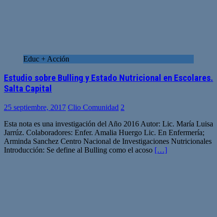
Educ + Acción
Estudio sobre Bulling y Estado Nutricional en Escolares.
Salta Capital
25 septiembre, 2017
Clio Comunidad
2
Esta nota es una investigación del Año 2016 Autor: Lic. María Luisa
Jarrúz. Colaboradores: Enfer. Amalia Huergo Lic. En Enfermería;
Arminda Sanchez Centro Nacional de Investigaciones Nutricionales
Introducción: Se define al Bulling como el acoso
[…]