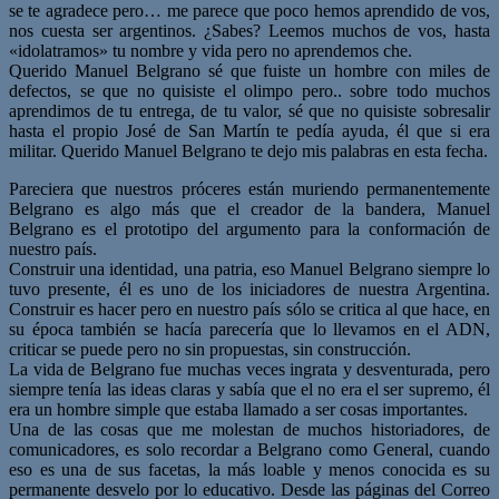
se te agradece pero… me parece que poco hemos aprendido de vos,
nos cuesta ser argentinos. ¿Sabes? Leemos muchos de vos, hasta
«idolatramos» tu nombre y vida pero no aprendemos che.
Querido Manuel Belgrano sé que fuiste un hombre con miles de
defectos, se que no quisiste el olimpo pero.. sobre todo muchos
aprendimos de tu entrega, de tu valor, sé que no quisiste sobresalir
hasta el propio José de San Martín te pedía ayuda, él que si era
militar. Querido Manuel Belgrano te dejo mis palabras en esta fecha.
Pareciera que nuestros próceres están muriendo permanentemente
Belgrano es algo más que el creador de la bandera, Manuel
Belgrano es el prototipo del argumento para la conformación de
nuestro país.
Construir una identidad, una patria, eso Manuel Belgrano siempre lo
tuvo presente, él es uno de los iniciadores de nuestra Argentina.
Construir es hacer pero en nuestro país sólo se critica al que hace, en
su época también se hacía parecería que lo llevamos en el ADN,
criticar se puede pero no sin propuestas, sin construcción.
La vida de Belgrano fue muchas veces ingrata y desventurada, pero
siempre tenía las ideas claras y sabía que el no era el ser supremo, él
era un hombre simple que estaba llamado a ser cosas importantes.
Una de las cosas que me molestan de muchos historiadores, de
comunicadores, es solo recordar a Belgrano como General, cuando
eso es una de sus facetas, la más loable y menos conocida es su
permanente desvelo por lo educativo. Desde las páginas del Correo