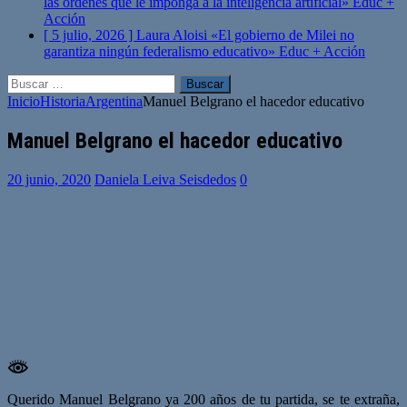
las órdenes que le imponga a la inteligencia artificial»
Educ +
Acción
[ 5 julio, 2026 ]
Laura Aloisi «El gobierno de Milei no
garantiza ningún federalismo educativo»
Educ + Acción
Buscar:
Inicio
Historia
Argentina
Manuel Belgrano el hacedor educativo
Manuel Belgrano el hacedor educativo
20 junio, 2020
Daniela Leiva Seisdedos
0
Querido Manuel Belgrano ya 200 años de tu partida, se te extraña,