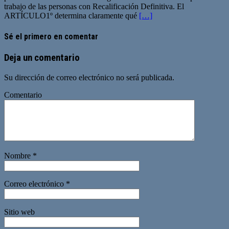
trabajo de las personas con Recalificación Definitiva. El
ARTÍCULO1º determina claramente qué
[…]
Sé el primero en comentar
Deja un comentario
Su dirección de correo electrónico no será publicada.
Comentario
Nombre
*
Correo electrónico
*
Sitio web