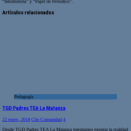
“Intrahistoria” y “Papel de Periódico”.
Sitio
Facebook
Twitter
YouTube
web
Artículos relacionados
Pedagogía
TGD Padres TEA La Matanza
22 enero, 2018
Clio Comunidad
4
Desde TGD Padres TEA La Matanza intentamos mostrar la realidad