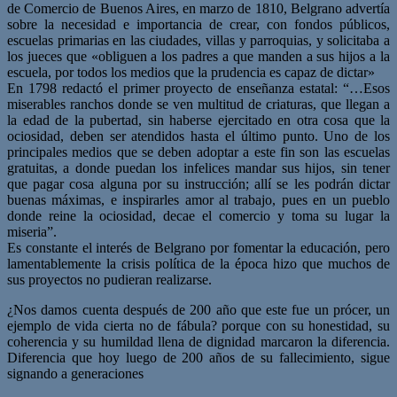
de Comercio de Buenos Aires, en marzo de 1810, Belgrano advertía
sobre la necesidad e importancia de crear, con fondos públicos,
escuelas primarias en las ciudades, villas y parroquias, y solicitaba a
los jueces que «obliguen a los padres a que manden a sus hijos a la
escuela, por todos los medios que la prudencia es capaz de dictar»
En 1798 redactó el primer proyecto de enseñanza estatal: “…Esos
miserables ranchos donde se ven multitud de criaturas, que llegan a
la edad de la pubertad, sin haberse ejercitado en otra cosa que la
ociosidad, deben ser atendidos hasta el último punto. Uno de los
principales medios que se deben adoptar a este fin son las escuelas
gratuitas, a donde puedan los infelices mandar sus hijos, sin tener
que pagar cosa alguna por su instrucción; allí se les podrán dictar
buenas máximas, e inspirarles amor al trabajo, pues en un pueblo
donde reine la ociosidad, decae el comercio y toma su lugar la
miseria”.
Es constante el interés de Belgrano por fomentar la educación, pero
lamentablemente la crisis política de la época hizo que muchos de
sus proyectos no pudieran realizarse.
¿Nos damos cuenta después de 200 año que este fue un prócer, un
ejemplo de vida cierta no de fábula? porque con su honestidad, su
coherencia y su humildad llena de dignidad marcaron la diferencia.
Diferencia que hoy luego de 200 años de su fallecimiento, sigue
signando a generaciones