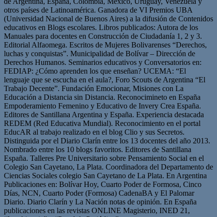
de Argentina, España, Colombia, México, Uruguay, Venezuela y
otros países de Latinoamérica. Ganadora de VI Premios UBA
(Universidad Nacional de Buenos Aires) a la difusión de Contenidos
educativos en Blogs escolares. Libros publicados: Autora de los
Manuales para docentes en Construcción de Ciudadanía 1, 2 y 3.
Editorial Alfaomega. Escritos de Mujeres Bolivarenses “Derechos,
luchas y conquistas”. Municipalidad de Bolívar – Dirección de
Derechos Humanos. Seminarios educativos y Conversatorios en:
FEDIAP: ¿Cómo aprenden los que enseñan? UCEMA: “El
lenguaje que se escucha en el aula?, Foro Scouts de Argentina “El
Trabajo Decente”. Fundación Emocionar, Misiones con La
Educación a Distancia sin Distancia. Reconocimineto en España
Empoderamiento Femenino y Educativo de Invery Crea España.
Editores de Santillana Argentina y España. Experiencia destacada
REDEM (Red Educativa Mundial). Reconocimiento en el portal
EducAR al trabajo realizado en el blog Clio y sus Secretos.
Distinguida por el Diario Clarín entre los 13 docentes del año 2013.
Nombrado entre los 10 blogs favoritos. Editores de Santillana
España. Talleres Pre Universitario sobre Pensamiento Social en el
Colegio San Cayetano, La Plata. Coordinadora del Departamento de
Ciencias Sociales colegio San Cayetano de La Plata. En Argentina
Publicaciones en: Bolívar Hoy, Cuarto Poder de Formosa, Cinco
Días, NCN, Cuarto Poder (Formosa) CadenaBA y El Palomar
Diario. Diario Clarín y La Nación notas de opinión. En España
publicaciones en las revistas ONLINE Magisterio, INED 21,