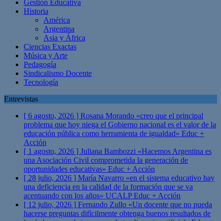
Gestión Educativa
Historia
América
Argentina
Asia y África
Ciencias Exactas
Música y Arte
Pedagogía
Sindicalismo Docente
Tecnología
Entrevistas
[ 6 agosto, 2026 ]
Rosana Morando «creo que el principal
problema que hoy niega el Gobierno nacional es el valor de la
educación pública como herramienta de igualdad»
Educ +
Acción
[ 1 agosto, 2026 ]
Juliana Bambozzi «Hacemos Argentina es
una Asociación Civil comprometida la generación de
oportunidades educativas»
Educ + Acción
[ 28 julio, 2026 ]
María Navarro «en el sistema educativo hay
una deficiencia en la calidad de la formación que se va
acentuando con los años» UCALP
Educ + Acción
[ 12 julio, 2026 ]
Fernando Zullo «Un docente que no pueda
hacerse preguntas difícilmente obtenga buenos resultados de