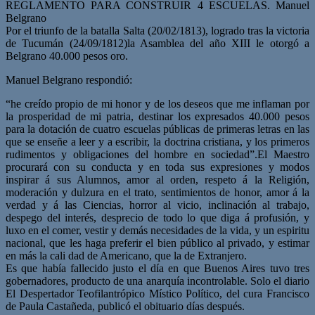
REGLAMENTO PARA CONSTRUIR 4 ESCUELAS. Manuel
Belgrano
Por el triunfo de la batalla Salta (20/02/1813), logrado tras la victoria
de Tucumán (24/09/1812)la Asamblea del año XIII le otorgó a
Belgrano 40.000 pesos oro.
Manuel Belgrano respondió:
“he creído propio de mi honor y de los deseos que me inflaman por
la prosperidad de mi patria, destinar los expresados 40.000 pesos
para la dotación de cuatro escuelas públicas de primeras letras en las
que se enseñe a leer y a escribir, la doctrina cristiana, y los primeros
rudimentos y obligaciones del hombre en sociedad”.El Maestro
procurará con su conducta y en toda sus expresiones y modos
inspirar á sus Alumnos, amor al orden, respeto á la Religión,
moderación y dulzura en el trato, sentimientos de honor, amor á la
verdad y á las Ciencias, horror al vicio, inclinación al trabajo,
despego del interés, desprecio de todo lo que diga á profusión, y
luxo en el comer, vestir y demás necesidades de la vida, y un espiritu
nacional, que les haga preferir el bien público al privado, y estimar
en más la cali dad de Americano, que la de Extranjero.
Es que había fallecido justo el día en que Buenos Aires tuvo tres
gobernadores, producto de una anarquía incontrolable. Solo el diario
El Despertador Teofilantrópico Místico Político, del cura Francisco
de Paula Castañeda, publicó el obituario días después.