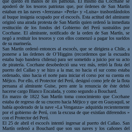
que quedó en manos de los patriotas. El mismo día Cocrhane se
apoderó de los tesoros patriotas que, por órdenes de San Martín
estaban en las naves «Jerezana» «Perla» y «Luisa» trasbordándolos
al buque insignia ocupado por el escocés. Esta actitud del almirante
originó una airada protesta de San Martín quien ordenó la inmediata
restitución de los fondos del Gobierno del Perú sustraídos por
Cocrhane. El almirante, notificado de la orden de San Martín, se
negó a restituir los tesoros y con ellos comenzó a pagar los sueldos
de su marinería.
San Martín ordenó entonces al escocés, que se dirigiera a Chile, a
ponerse a las órdenes de O’Higgins (recordemos que la escuadra
estaba bajo bandera chilena) para ser sometido a juicio por su acto
de piratería. Cocrhane desobedeció una vez más, retiró la flota del
puerto del Callao y se hizo a la mar, no hacia el sur como estaba
ordenado, sino hacia el norte para iniciar el corso por su cuenta en
Méjico. Por ello, el Protector del Perú, designó como jefe de la flota
peruana al almirante Guise, pero ante la renuncia de éste debió
hacerse cargo Blanco Encalada, y como segundo a Bouchard.
En marzo de 1822 San Martín toma conocimiento que Cocrhane
estaba de regreso de su crucero hacia Méjico y que en Guayaquil, se
había apoderado de la nave «La Venganza» adquirida recientemente
por el gobierno de Perú, con la excusa de que existían diferendos »
con el Protector del Perú.
El 25 de abril el escocés intentó ingresar al puerto del Callao. San
Martín ordenó a Bouchard que son sus naves y los cañones del