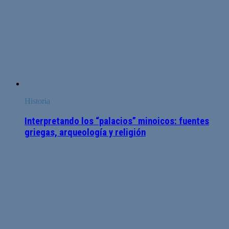
Historia
Interpretando los “palacios” minoicos: fuentes
griegas, arqueología y religión