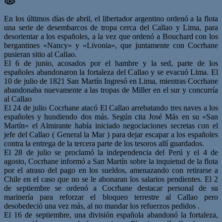
En los últimos días de abril, el libertador argentino ordenó a la flota
una serie de desembarcos de tropa cerca del Callao y Lima, para
desorientar a los españoles, a la vez que ordenó a Bouchard con los
bergantines «Nancy» y «Livonia», que juntamente con Cocrhane
pusieran sitio al Callao.
El 6 de junio, acosados por el hambre y la sed, parte de los
españoles abandonaron la fortaleza del Callao y se evacuó Lima. El
10 de julio de 1821 San Martín Ingresó en Lima, mientras Cocrhane
abandonaba nuevamente a las tropas de Miller en el sur y concurría
al Callao
El 24 de julio Cocrhane atacó El Callao arrebatando tres naves a los
españoles y hundiendo dos más. Según cita José Más en su «San
Martín» el Almirante había iniciado negociaciones secretas con el
jefe del Callao ( General la Mar ) para dejar escapar a los españoles
contra la entrega de la tercera parte de los tesoros allí guardados.
El 28 de julio se proclamó la independencia del Perú y el 4 de
agosto, Cocrhane informó a San Martín sobre la inquietud de la flota
por el atraso del pago en los sueldos, amenazando con retirarse a
Chile en el caso que no se le abonaran los salarios pendientes. El 2
de septiembre se ordenó a Cocrhane destacar personal de su
marinería para reforzar el bloqueo terrestre al Callao pero
desobedeció una vez más, al no mandar los refuerzos pedidos .
El 16 de septiembre, una división española abandonó la fortaleza,