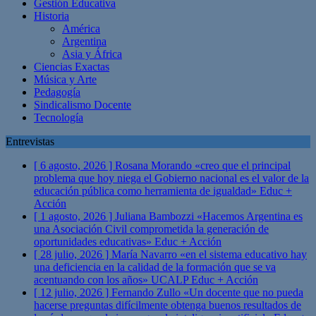
Gestión Educativa
Historia
América
Argentina
Asia y África
Ciencias Exactas
Música y Arte
Pedagogía
Sindicalismo Docente
Tecnología
Entrevistas
[ 6 agosto, 2026 ]
Rosana Morando «creo que el principal
problema que hoy niega el Gobierno nacional es el valor de la
educación pública como herramienta de igualdad»
Educ +
Acción
[ 1 agosto, 2026 ]
Juliana Bambozzi «Hacemos Argentina es
una Asociación Civil comprometida la generación de
oportunidades educativas»
Educ + Acción
[ 28 julio, 2026 ]
María Navarro «en el sistema educativo hay
una deficiencia en la calidad de la formación que se va
acentuando con los años» UCALP
Educ + Acción
[ 12 julio, 2026 ]
Fernando Zullo «Un docente que no pueda
hacerse preguntas difícilmente obtenga buenos resultados de