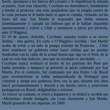
fuerte, apuntaran a los barcos del corsario y le impidieran la entrada
al puerto. Ante esta situación, Cocrhane no desembarcó, limitándose
a remitir al protector, una nota quejándose que en ningún puerto de
la costa peruana se le había dado ni agua ni comida, violando así las
leyes del mar. San Martín le respondió que debía retirarse
inmediatamente y cumplir las órdenes que se le habían impartido
oportunamente ( volver a Chile y someterse a juicio por piratería,
ante O’Higgins)
El 10 de marzo, dolorido, Cocrhane zarpaba rumbo a su nuevo
destino : otra guerra. En carta a O’Higgins» escribía : San Martín
acaba de echar a un lado la pompa exterior de Protector… Chile
debe establecer un gobierno sobre bases sólidas que no puedan
bambolear con la caída de la actual tiranía que rige en el Perú, de la
cual no solo hay indicios, sino que su resultado es inevitable…»
Cocrhane nunca restituyó el tesoro de los patriotas del Perú que
había sustraído y tampoco se presentó al juicio ordenado por San
Martín. Por el contrario, fué contratado por don Pedro I de Brasil
(que recientemente se había independizado de Portugal) para
construir y dirigir una poderosa flota con la que, durante dos años
atacó permanentemente y derrotó a las fuertes naves y posiciones
portuguesas en Brasil, obligándolas a retirarse.
Al vencer su contrato, se retiró a Inglaterra y se dedicó a escribir sus
«Memorias» donde fustigaba ,sin cesar, duramente a San Martín.
Murió gozando de sus riquezas, en 1860.