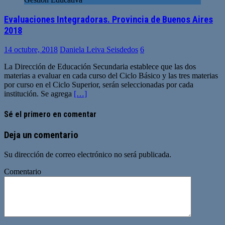
Evaluaciones Integradoras. Provincia de Buenos Aires
2018
14 octubre, 2018
Daniela Leiva Seisdedos
6
La Dirección de Educación Secundaria establece que las dos
materias a evaluar en cada curso del Ciclo Básico y las tres materias
por curso en el Ciclo Superior, serán seleccionadas por cada
institución. Se agrega
[…]
Sé el primero en comentar
Deja un comentario
Su dirección de correo electrónico no será publicada.
Comentario