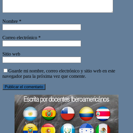
Nombre
*
Correo electrónico
*
Sitio web
Guarde mi nombre, correo electrónico y sitio web en este
navegador para la próxima vez que comente.