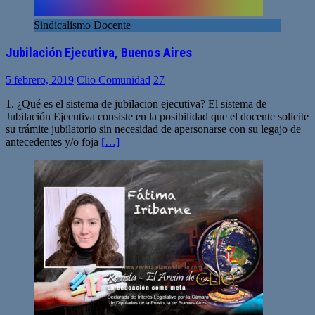
Sindicalismo Docente
Jubilación Ejecutiva, Buenos Aires
5 febrero, 2019
Clio Comunidad
27
1. ¿Qué es el sistema de jubilacion ejecutiva? El sistema de
Jubilación Ejecutiva consiste en la posibilidad que el docente solicite
su trámite jubilatorio sin necesidad de apersonarse con su legajo de
antecedentes y/o foja
[…]