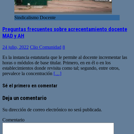
Sindicalismo Docente
Preguntas frecuentes sobre acrecentamiento docente
MAD y AH
24 julio, 2022
Clio Comunidad
8
Es la instancia estatutaria que le permite al docente incrementar las
horas o módulos de base titular. Primero, en en él o en los
establecimientos donde revisita como tal; segundo, entre otros,
prevalece la concentración
[…]
Sé el primero en comentar
Deja un comentario
Su dirección de correo electrónico no será publicada.
Comentario