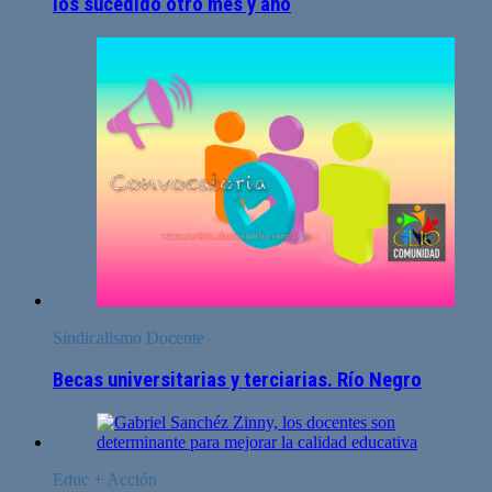
los sucedido otro mes y año
Sindicalismo Docente
Becas universitarias y terciarias. Río Negro
Educ + Acción