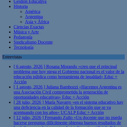
Gestión Educativa
Historia
América
Argentina
Asia y África
Ciencias Exactas
Música y Arte
Pedagogía
Sindicalismo Docente
Tecnología
Entrevistas
[ 6 agosto, 2026 ]
Rosana Morando «creo que el principal
problema que hoy niega el Gobierno nacional es el valor de la
educación pública como herramienta de igualdad»
Educ +
Acción
[ 1 agosto, 2026 ]
Juliana Bambozzi «Hacemos Argentina es
una Asociación Civil comprometida la generación de
oportunidades educativas»
Educ + Acción
[ 28 julio, 2026 ]
María Navarro «en el sistema educativo hay
una deficiencia en la calidad de la formación que se va
acentuando con los años» UCALP
Educ + Acción
[ 12 julio, 2026 ]
Fernando Zullo «Un docente que no pueda
hacerse preguntas difícilmente obtenga buenos resultados de