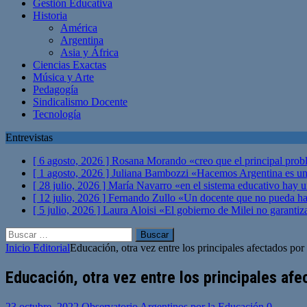
Gestión Educativa
Historia
América
Argentina
Asia y África
Ciencias Exactas
Música y Arte
Pedagogía
Sindicalismo Docente
Tecnología
Entrevistas
[ 6 agosto, 2026 ]
Rosana Morando «creo que el principal probl
[ 1 agosto, 2026 ]
Juliana Bambozzi «Hacemos Argentina es una
[ 28 julio, 2026 ]
María Navarro «en el sistema educativo hay 
[ 12 julio, 2026 ]
Fernando Zullo «Un docente que no pueda hacer
[ 5 julio, 2026 ]
Laura Aloisi «El gobierno de Milei no garanti
Buscar:
Inicio
Editorial
Educación, otra vez entre los principales afectados por 
Educación, otra vez entre los principales afe
23 octubre, 2022
Observatorio Argentinos por la Educación
0