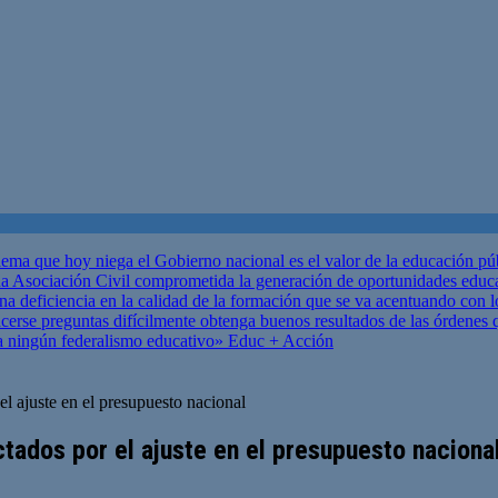
ema que hoy niega el Gobierno nacional es el valor de la educación p
 Asociación Civil comprometida la generación de oportunidades educ
una deficiencia en la calidad de la formación que se va acentuando c
se preguntas difícilmente obtenga buenos resultados de las órdenes que
za ningún federalismo educativo»
Educ + Acción
el ajuste en el presupuesto nacional
ctados por el ajuste en el presupuesto naciona