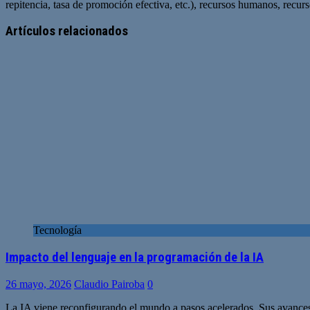
repitencia, tasa de promoción efectiva, etc.), recursos humanos, recurs
Sitio
web
Artículos relacionados
Tecnología
Impacto del lenguaje en la programación de la IA
26 mayo, 2026
Claudio Pairoba
0
La IA viene reconfigurando el mundo a pasos acelerados. Sus avances