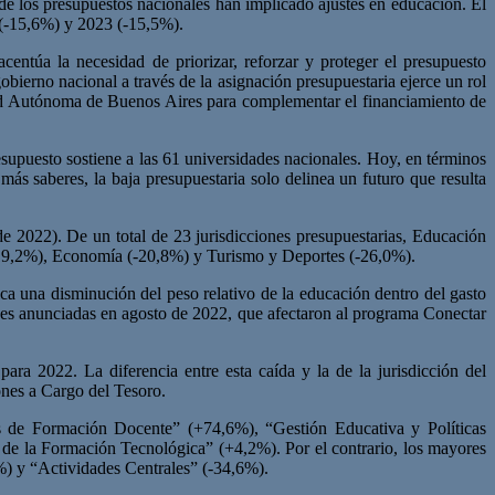
de los presupuestos nacionales han implicado ajustes en educación. El
 (-15,6%) y 2023 (-15,5%).
centúa la necesidad de priorizar, reforzar y proteger el presupuesto
obierno nacional a través de la asignación presupuestaria ejerce un rol
iudad Autónoma de Buenos Aires para complementar el financiamiento de
supuesto sostiene a las 61 universidades nacionales. Hoy, en términos
ás saberes, la baja presupuestaria solo delinea un futuro que resulta
 2022). De un total de 23 jurisdicciones presupuestarias, Educación
 (-19,2%), Economía (-20,8%) y Turismo y Deportes (-26,0%).
ica una disminución del peso relativo de la educación dentro del gasto
ones anunciadas en agosto de 2022, que afectaron al programa Conectar
ra 2022. La diferencia entre esta caída y la de la jurisdicción del
ones a Cargo del Tesoro.
 de Formación Docente” (+74,6%), “Gestión Educativa y Políticas
de la Formación Tecnológica” (+4,2%). Por el contrario, los mayores
%) y “Actividades Centrales” (-34,6%).