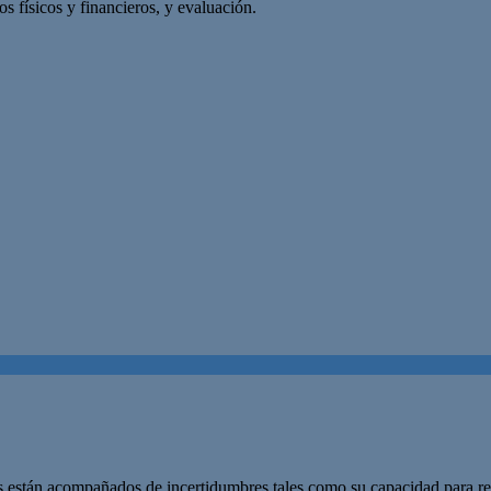
os físicos y financieros, y evaluación.
 están acompañados de incertidumbres tales como su capacidad para ref