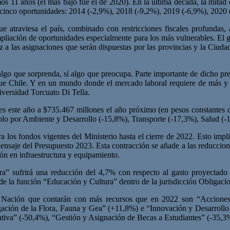
os 11 años (el más bajo fue el de 2020). En la última década, la mitad 
en cinco oportunidades: 2014 (-2,9%), 2018 (-9,2%), 2019 (-6,9%), 2020
e atraviesa el país, combinado con restricciones fiscales profundas, a
mpliación de oportunidades especialmente para los más vulnerables. El g
vez a las asignaciones que serán dispuestas por las provincias y la C
lgo que sorprenda, sí algo que preocupa. Parte importante de dicho pre
 que Chile. Y en un mundo donde el mercado laboral requiere de más y m
niversidad Torcuato Di Tella.
s este año a $735.467 millones el año próximo (en pesos constantes de
o solo por Ambiente y Desarrollo (-15,8%), Transporte (-17,3%), Salud
a los fondos vigentes del Ministerio hasta el cierre de 2022. Esto impl
Mensaje del Presupuesto 2023. Esta contracción se añade a las reducci
sión en infraestructura y equipamiento.
a” sufrirá una reducción del 4,7% con respecto al gasto proyectado pa
de la función “Educación y Cultura” dentro de la jurisdicción Obligaci
a Nación que contarán con más recursos que en 2022 son “Acciones
ación de la Flora, Fauna y Gea” (+11,8%) e “Innovación y Desarrollo 
ativa” (-50,4%), “Gestión y Asignación de Becas a Estudiantes” (-35,3