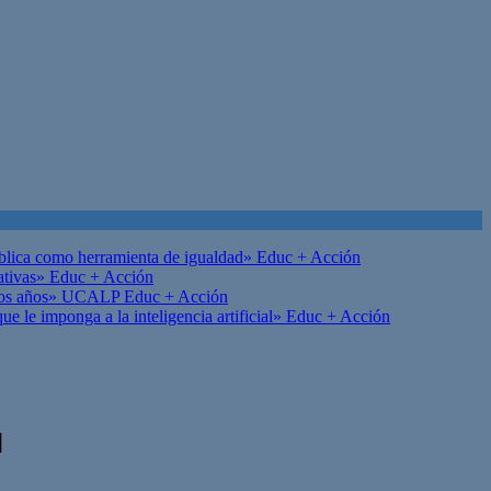
ública como herramienta de igualdad»
Educ + Acción
ativas»
Educ + Acción
on los años» UCALP
Educ + Acción
 le imponga a la inteligencia artificial»
Educ + Acción
l