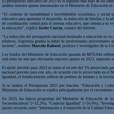
El presupuesto educativo de 2023 es el segundo más bajo de los últim
análisis muestra ajustes interanuales en el Ministerio de Educación 
“El contexto de inestabilidad e incertidumbre económica y social qu
educativo para apuntalar el desarrollo, la reducción de brechas y la a
de coordinación central para el sistema educativo, que orienta a su 
la educación”, explica
Javier Curcio
, coautor del informe.
“La reducción del presupuesto nacional destinado a educación no es a
relativos, Argentina gradúa la mitad de profesionales universitarios
incierto”, sostiene
Marcelo Rabossi
, profesor e investigador de la U
Los fondos del Ministerio de Educación pasarán de $870.044 millone
está entre las seis que efectuarán mayores ajustes en 2023, superad
El ajuste previsto para 2023 se suma al recorte del 5% proyectado par
nacional previsto para este año, de acuerdo con lo proyectado en el 
Igualdad, el fortalecimiento edilicio de jardines de infantes y la inver
Si se analiza el Presupuesto 2023 por función, “Educación y Cultur
Ministerio de Educación se explica principalmente por el crecimiento 
En 2023, los únicos programas del Ministerio de Educación de l
Socioeducativas” (+32,2%), “Conectar Igualdad” (+16,9%), “Investig
ajustes recaerán sobre “Información y Evaluación de la Calidad Educ