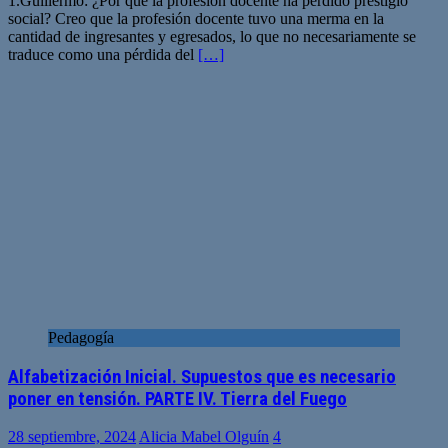
1.Guillermo: ¿Por qué la profesión docente ha perdido prestigio
social? Creo que la profesión docente tuvo una merma en la
cantidad de ingresantes y egresados, lo que no necesariamente se
traduce como una pérdida del
[…]
Pedagogía
Alfabetización Inicial. Supuestos que es necesario
poner en tensión. PARTE IV. Tierra del Fuego
28 septiembre, 2024
Alicia Mabel Olguín
4