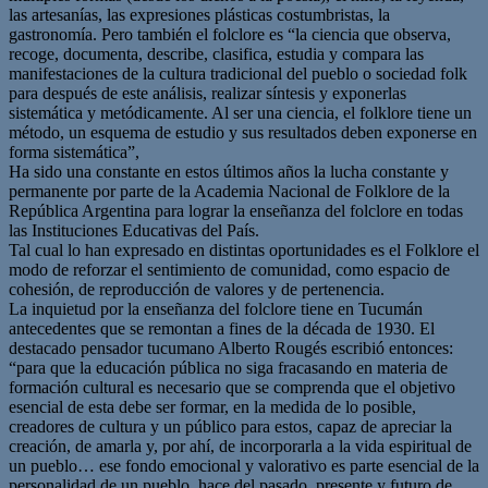
las artesanías, las expresiones plásticas costumbristas, la
gastronomía. Pero también el folclore es “la ciencia que observa,
recoge, documenta, describe, clasifica, estudia y compara las
manifestaciones de la cultura tradicional del pueblo o sociedad folk
para después de este análisis, realizar síntesis y exponerlas
sistemática y metódicamente. Al ser una ciencia, el folklore tiene un
método, un esquema de estudio y sus resultados deben exponerse en
forma sistemática”,
Ha sido una constante en estos últimos años la lucha constante y
permanente por parte de la Academia Nacional de Folklore de la
República Argentina para lograr la enseñanza del folclore en todas
las Instituciones Educativas del País.
Tal cual lo han expresado en distintas oportunidades es el Folklore el
modo de reforzar el sentimiento de comunidad, como espacio de
cohesión, de reproducción de valores y de pertenencia.
La inquietud por la enseñanza del folclore tiene en Tucumán
antecedentes que se remontan a fines de la década de 1930. El
destacado pensador tucumano Alberto Rougés escribió entonces:
“para que la educación pública no siga fracasando en materia de
formación cultural es necesario que se comprenda que el objetivo
esencial de esta debe ser formar, en la medida de lo posible,
creadores de cultura y un público para estos, capaz de apreciar la
creación, de amarla y, por ahí, de incorporarla a la vida espiritual de
un pueblo… ese fondo emocional y valorativo es parte esencial de la
personalidad de un pueblo, hace del pasado, presente y futuro de