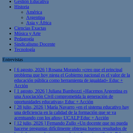
Gestión Educativa
Historia
América
Argentina
Asia y África
Ciencias Exactas
Música y Arte
Pedagogía
Sindicalismo Docente
Tecnología
Entrevistas
[ 6 agosto, 2026 ]
Rosana Morando «creo que el principal
problema que hoy niega el Gobierno nacional es el valor de la
educación pública como herramienta de igualdad»
Educ +
Acción
[ 1 agosto, 2026 ]
Juliana Bambozzi «Hacemos Argentina es
una Asociación Civil comprometida la generación de
oportunidades educativas»
Educ + Acción
[ 28 julio, 2026 ]
María Navarro «en el sistema educativo hay
una deficiencia en la calidad de la formación que se va
acentuando con los años» UCALP
Educ + Acción
[ 12 julio, 2026 ]
Fernando Zullo «Un docente que no pueda
hacerse preguntas difícilmente obtenga buenos resultados de