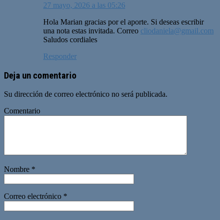
27 mayo, 2026 a las 05:26
Hola Marian gracias por el aporte. Si deseas escribir
una nota estas invitada. Correo
cliodaniela@gmail.com
Saludos cordiales
Responder
Deja un comentario
Su dirección de correo electrónico no será publicada.
Comentario
Nombre
*
Correo electrónico
*