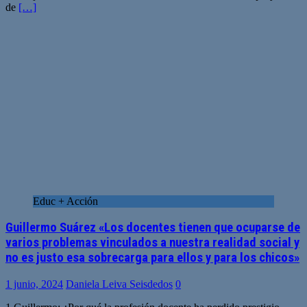
de
[…]
Educ + Acción
Guillermo Suárez «Los docentes tienen que ocuparse de
varios problemas vinculados a nuestra realidad social y
no es justo esa sobrecarga para ellos y para los chicos»
1 junio, 2024
Daniela Leiva Seisdedos
0