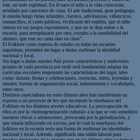
este, un todo espiritual. En él nace el niño a la vida consciente,
arrullado por canciones de cuna. El arte tradicional, gran pedagogo,
le enseña luego rimas infantiles, cuentos, adivinanzas, villancicos,
romancillos, el canto jubiloso, vivificante del espíritu, que el niño
entona en sus juegos espontáneos, y que no se deja entrar a la
escuela, para reemplazarlo por otro, extraño a la sensibilidad del
alumno, que este no canta sino en clase”.
El Folklore como materia de estudio en todas las escuelas
argentinas, permitirá sin lugar a dudas reafirmar la identidad
nacional y local.
Sin lugar a dudas nuestro País posee características y tradiciones
propias de cada provincia por ende será fundamental adaptar las
currículas escolares respetando las características del lugar, tales
como: danzas; fiestas y celebraciones, creencias, mitos, leyendas y
rituales; formas de organización social, indumentaria y vocabulario,
entre otros.
Distintos especialistas en estos últimos años han manifestado su
expreso a un proyecto de ley que incorpore la enseñanza del
Folklore en los distintos niveles educativos. La preocupación de
ellos es por la «homogeneización cultural» a la que se ven sometidos
nuestros chicos y adolescentes, provocada por la globalización, y
que estaría influyendo en exceso, por lo cual la enseñanza del
folklore en la escuela sería una forma de reafirmar las identidades
nacional y local. Además, significaría una salida laboral para
muchos profesores de la materia que en los últimos años se forman