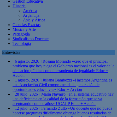
Gestión Educativa
Historia
América
Argentina
Asia y África
Ciencias Exactas
Música y Arte
Pedagogía
Sindicalismo Docente
Tecnología
Entrevistas
[ 6 agosto, 2026 ]
Rosana Morando «creo que el principal
problema que hoy niega el Gobierno nacional es el valor de la
educación pública como herramienta de igualdad»
Educ +
Acción
[ 1 agosto, 2026 ]
Juliana Bambozzi «Hacemos Argentina es
una Asociación Civil comprometida la generación de
oportunidades educativas»
Educ + Acción
[ 28 julio, 2026 ]
María Navarro «en el sistema educativo hay
una deficiencia en la calidad de la formación que se va
acentuando con los años» UCALP
Educ + Acción
[ 12 julio, 2026 ]
Fernando Zullo «Un docente que no pueda
hacerse preguntas difícilmente obtenga buenos resultados de