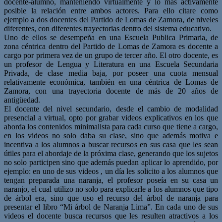
docente-alumno, manteniendo virtualmente y lo más activamente
posible la relación entre ambos actores. Para ello citare como
ejemplo a dos docentes del Partido de Lomas de Zamora, de niveles
diferentes, con diferentes trayectorias dentro del sistema educativo.
Uno de ellos se desempeña en una Escuela Publica Primaria, de
zona céntrica dentro del Partido de Lomas de Zamora es docente a
cargo por primera vez de un grupo de tercer año. El otro docente, es
un profesor de Lengua y Literatura en una Escuela Secundaria
Privada, de clase media baja, por poseer una cuota mensual
relativamente económica, también en una céntrica de Lomas de
Zamora, con una trayectoria docente de más de 20 años de
antigüedad.
El docente del nivel secundario, desde el cambio de modalidad
presencial a virtual, opto por grabar videos explicativos en los que
aborda los contenidos minimalista para cada curso que tiene a cargo,
en los videos no solo daba su clase, sino que además motiva e
incentiva a los alumnos a buscar recursos en sus casa que les sean
útiles para el abordaje de la próxima clase, generando que los sujetos
no solo participen sino que además puedan aplicar lo aprendido, por
ejemplo: en uno de sus videos , un día les solicito a los alumnos que
tengan preparada una naranja, el profesor poseía en su casa un
naranjo, el cual utilizo no solo para explicarle a los alumnos que tipo
de árbol era, sino que uso el recurso del árbol de naranja para
presentar el libro “Mi árbol de Naranja Lima”. En cada uno de sus
videos el docente busca recursos que les resulten atractivos a los