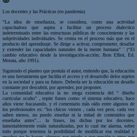
Los docentes y las Prácticas (en pandemia)
“La idea de enseñanza, se considera, como una actividad
capacitadora que aspira a facilitar un proceso dialectico
indeterminado entre las estructuras públicas de conocimiento y las
subjetividades individuales. Se centra en el proceso más que en el
producto del aprendizaje. Se dirige a activar, comprometer, desafiar
y extender las capacidades naturales de la mente humana” ¨ (“El
cambio educativo desde la investigación-acción; Jhon Elliot, Ed.
Morata, año 1991).
Siguiendo el planteo que postula el autor, entiendo que, la educación
es una herramienta que facilita el acceso y el desarrollo delos sujetos
en la sociedad y para su futuro. Debería ser la educación un desafío
constante por descubrir, por aprender, por proponer.
La comunidad educativa la no niega existencia del “ diseño
curricular oculto” , repite frases como: el sistema educativo, hace
años viene fracasando, y el comentario más oído entre algunos de
los profesionales es: “los chicos vienen , cada vez peor, cada vez
saben menos, no puedo enseñar ni la mitad de contenidos que
enseñaba antes”… la frases, las dichas por los docentes,
lamentablemente están naturalizadas, por lo cual me alarma, sobre
todo porque tenemos la posibilidad de modificar esa realidad y
muchos no lo hacen, algunos por miedo o por presión y otros por