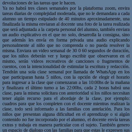
devoluciones de las tareas que le hacen.
Ya no habrá tres clases semanales por la plataforma zoom, envira
tareas diarias de complejidad moderada, que no le demandara a cada
alumno un tiempo estipulado de 40 minutos aproximadamente, una
finalizada la misma enviaran al docente una foto de la tarea realizada
que será adjuntada a la carpeta personal del alumno, también enviara
un audio explicativo en el que no solo, desarrolla la consigna, sino
que además les envía en forma privada una audio explicando
personalmente al niño que no comprenda o no pueda resolver la
misma. Enviara un video semanal de 30 0 60 segundos de duración,
que los niños deberán ver y luego escribir que observaron en el
mismo, serán videos recreativos de canciones o fragmentos de
cuentos, con la intencionalidad de estimular la escritura y redacción.
Tendrán una sola clase semanal por llamada de WhatsApp en los
que participaran hasta 5 niños, con la opción de elegir el horario
para ingresar a la clase que comenzaran a las 10:00hs de la mañana
y finalizara el último turno a las 22:00hs, cada 2 horas habrá una
clase, para la misma solicitara con anterioridad si los niños necesitan
tener algún recurso para el abordaje de la clase, por ejemplo:
cuadros para que los completen con el docente mientras realizan la
clase, todo será informado a las familias con antelación. Para los
niños que presentan alguna dificultad en el aprendizaje o si algún
contenido no fue incorporado por el alumno, el docente envía tareas
extras y trabaja en manera particular con el sujeto. También genero
un espacio de dialogo con las familias para que estas le expresen sus