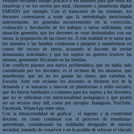
virtuales enviando trabajo práctico a los alumnos para que estos los
resuelvan y se los envíen por mail, classroom o plataforma digital
EMODO por ejemplo. Con el transcurso de las semanas, los
docentes comenzaron a notar que la metodología mencionada
anteriormente, les generaba inconvenientes en la corrección,
evaluación y devolución de los trabajos o tareas solicitadas, esta
situación generaba que los docentes se vean desbordados con sus
tareas, la preparación de las clases etc. A esta realidad se le suma que
los alumnos y las familias comienzan a quejarse y manifestarse en
contra del exceso de tareas, acusando al docente de enviar
demasiadas actividades y que los sujetos no quieren resolver las
mismas, generando fricciones en las familias.
Este conflicto planteo una nueva problemática, que no había sido
considerada por los docentes, es el reclamo de los alumnos, que
manifiestan: que así no les gustan las clases, que extrañan la
Escuela. Ante este reclamo los docentes se hicieron eco de la
demanda y se lanzaron a innovar en plataformas o redes sociales,
que les fueron habituales o comunes para los sujetos y los docentes,
que no se utilizaban con intencionalidad pedagógica y que podría
ser un recurso muy útil, como por ejemplo: Instagram, YouTube,
Facebook, WhatsApp entre otras.
Con la intencionalidad de graficar , el ingenio y la creatividad
docente, en como continuar con el procesos de enseñanza-
aprendizaje, considerando las realidades desiguales de nuestra
sociedad, tratando de conservar y en lo posible de reforzar el vínculo