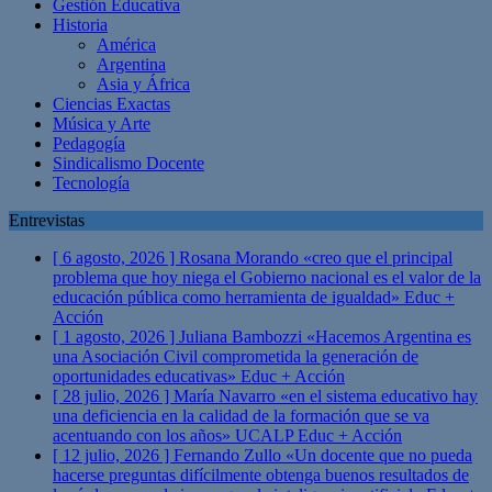
Gestión Educativa
Historia
América
Argentina
Asia y África
Ciencias Exactas
Música y Arte
Pedagogía
Sindicalismo Docente
Tecnología
Entrevistas
[ 6 agosto, 2026 ]
Rosana Morando «creo que el principal
problema que hoy niega el Gobierno nacional es el valor de la
educación pública como herramienta de igualdad»
Educ +
Acción
[ 1 agosto, 2026 ]
Juliana Bambozzi «Hacemos Argentina es
una Asociación Civil comprometida la generación de
oportunidades educativas»
Educ + Acción
[ 28 julio, 2026 ]
María Navarro «en el sistema educativo hay
una deficiencia en la calidad de la formación que se va
acentuando con los años» UCALP
Educ + Acción
[ 12 julio, 2026 ]
Fernando Zullo «Un docente que no pueda
hacerse preguntas difícilmente obtenga buenos resultados de