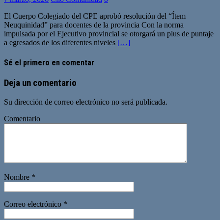
El Cuerpo Colegiado del CPE aprobó resolución del “Ítem
Neuquinidad” para docentes de la provincia Con la norma
impulsada por el Ejecutivo provincial se otorgará un plus de puntaje
a egresados de los diferentes niveles
[…]
Sé el primero en comentar
Deja un comentario
Su dirección de correo electrónico no será publicada.
Comentario
Nombre
*
Correo electrónico
*