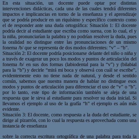
En esta situación, un docente puede optar por distintas
intervenciones didácticas, cada una de las cuales tendrá diferentes
impactos e implicancias en torno de la enseñanza y el aprendizaje
que se podría producir en un riquísimo y específico contexto como
el de responder ante una duda ortográfica: Situación 1: El docente
podría decir al estudiante que escriba como suena, con lo cual, el y
la niña, pronunciarían la palabra y no podrían resolver la duda, pues
la oralidad no distingue entre las pronunciaciones de un mismo
fonema /b/ que se representa de dos modos diferentes: “v” – “b”.
Situación 2: El docente podría posicionarse delante del niño o niña y
a través de exagerar un poco los modos y puntos de articulación del
fonema /b/ en sus dos formas (labiodental para la “v”) y (bilabial
para la “b”) y decirle “mirá mi boca y observá con cuál se escribe”,
evidentemente esto no tiene nada de natural, y desde el sentido
común, sabemos que nuestra manera de hablar no distingue esos
modos y puntos de articulación para diferenciar el uso de “v” o “b”,
por lo tanto, este tipo de información también se aleja de una
respuesta que le sirva al estudiante para resolver su duda inicial. Si
llevamos el ejemplo al uso de la grafía “h” el ejemplo es aún más
evidente.
Situación 3: El docente, como respuesta a la duda del estudiante, se
dirige al pizarrón, con lo cual la respuesta es aprovechada como una
instancia de enseñanza
sobre la correcta escritura ortográfica de una palabra para toda la