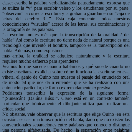
clase; escribe la palabra verbalizándola pausadamente, expresa que
se utiliza la “v” para escribir velero y los estudiantes por su parte,
“observan” la correcta escritura y la graban o guardan en su “caja de
letras del cerebro 3 ”. Esta caja concentra todos nuestros
conocimientos “visuales” acerca de las letras, sus combinaciones y
la ortografía de las palabras.
“la escritura no es más que la transcripción de la oralidad / del
habla” Así como la escritura no tiene nada de natural porque es una
tecnología que inventó el hombre, tampoco es la transcripción del
habla. Además, como expusimos
más arriba, la oralidad se adquiere naturalmente y la escritura
requiere mucho esfuerzo para aprenderse.
Veamos lo que sucede cuando hablamos y qué sucede cuando no
existe enseñanza explícita sobre cómo funciona la escritura: en esta
viñeta, el genio de Quino nos muestra el pasaje del enunciado oral
de modo tal que nos da a entender que se ha realizado con una
entonación particular, de forma extremadamente expresiva.
Podríamos transcribir la expresión de la siguiente forma:
“¡Sunescán! ¡Dalúna Búso!”. Claro está en un contexto también
particular que irónicamente el dibujante utiliza para realizar una
crítica social.
No obstante, vale observar que la escritura que elige Quino -en esta
ocasión- es casi una transcripción del habla, dado que no existen las
convencionales separaciones entre palabras que conoce o distingue
una persona alfabetizada. De hecho, la separación entre palabras