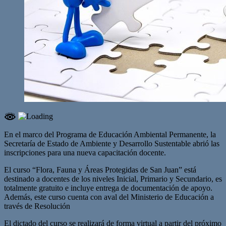
En el marco del Programa de Educación Ambiental Permanente, la
Secretaría de Estado de Ambiente y Desarrollo Sustentable abrió las
inscripciones para una nueva capacitación docente.
El curso “Flora, Fauna y Áreas Protegidas de San Juan” está
destinado a docentes de los niveles Inicial, Primario y Secundario, es
totalmente gratuito e incluye entrega de documentación de apoyo.
Además, este curso cuenta con aval del Ministerio de Educación a
través de Resolución
El dictado del curso se realizará de forma virtual a partir del próximo