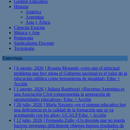
Gestión Educativa
Historia
América
Argentina
Asia y África
Ciencias Exactas
Música y Arte
Pedagogía
Sindicalismo Docente
Tecnología
Entrevistas
[ 6 agosto, 2026 ]
Rosana Morando «creo que el principal
problema que hoy niega el Gobierno nacional es el valor de la
educación pública como herramienta de igualdad»
Educ +
Acción
[ 1 agosto, 2026 ]
Juliana Bambozzi «Hacemos Argentina es
una Asociación Civil comprometida la generación de
oportunidades educativas»
Educ + Acción
[ 28 julio, 2026 ]
María Navarro «en el sistema educativo hay
una deficiencia en la calidad de la formación que se va
acentuando con los años» UCALP
Educ + Acción
[ 12 julio, 2026 ]
Fernando Zullo «Un docente que no pueda
hacerse preguntas difícilmente obtenga buenos resultados de