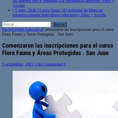
las órdenes que le imponga a la inteligencia artificial»
Educ +
Acción
[ 5 julio, 2026 ]
Laura Aloisi «El gobierno de Milei no
garantiza ningún federalismo educativo»
Educ + Acción
Buscar:
Inicio
Gestión Educativa
Comenzaron las inscripciones para el curso
Flora Fauna y Áreas Protegidas . San Juan
Comenzaron las inscripciones para el curso
Flora Fauna y Áreas Protegidas . San Juan
5 septiembre, 2021
Clio Comunidad
0