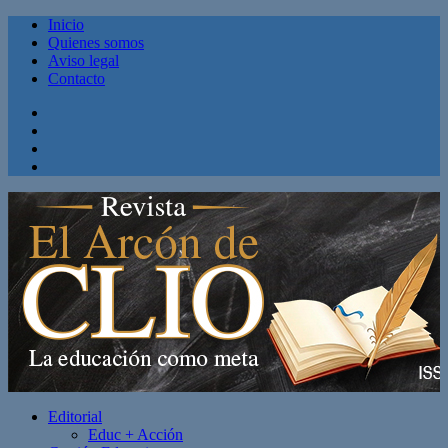
Inicio
Quienes somos
Aviso legal
Contacto
Facebook
Twitter
Linkedin
Youtube
Editorial
Educ + Acción