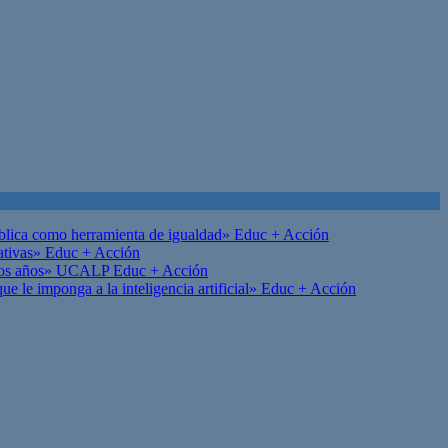
ública como herramienta de igualdad»
Educ + Acción
ativas»
Educ + Acción
on los años» UCALP
Educ + Acción
 le imponga a la inteligencia artificial»
Educ + Acción