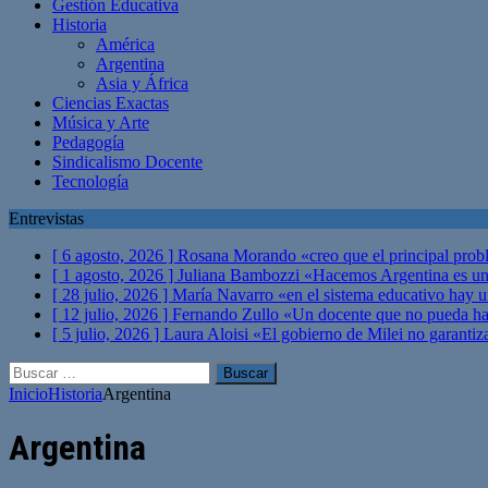
Gestión Educativa
Historia
América
Argentina
Asia y África
Ciencias Exactas
Música y Arte
Pedagogía
Sindicalismo Docente
Tecnología
Entrevistas
[ 6 agosto, 2026 ]
Rosana Morando «creo que el principal probl
[ 1 agosto, 2026 ]
Juliana Bambozzi «Hacemos Argentina es una
[ 28 julio, 2026 ]
María Navarro «en el sistema educativo hay 
[ 12 julio, 2026 ]
Fernando Zullo «Un docente que no pueda hacer
[ 5 julio, 2026 ]
Laura Aloisi «El gobierno de Milei no garanti
Buscar:
Inicio
Historia
Argentina
Argentina