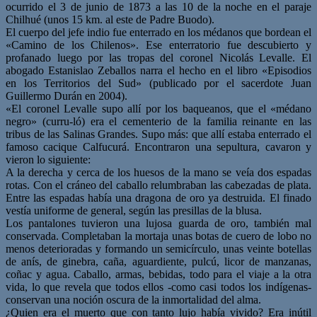
ocurrido el 3 de junio de 1873 a las 10 de la noche en el paraje
Chilhué (unos 15 km. al este de Padre Buodo).
El cuerpo del jefe indio fue enterrado en los médanos que bordean el
«Camino de los Chilenos». Ese enterratorio fue descubierto y
profanado luego por las tropas del coronel Nicolás Levalle. El
abogado Estanislao Zeballos narra el hecho en el libro «Episodios
en los Territorios del Sud» (publicado por el sacerdote Juan
Guillermo Durán en 2004).
«El coronel Levalle supo allí por los baqueanos, que el «médano
negro» (curru-ló) era el cementerio de la familia reinante en las
tribus de las Salinas Grandes. Supo más: que allí estaba enterrado el
famoso cacique Calfucurá. Encontraron una sepultura, cavaron y
vieron lo siguiente:
A la derecha y cerca de los huesos de la mano se veía dos espadas
rotas. Con el cráneo del caballo relumbraban las cabezadas de plata.
Entre las espadas había una dragona de oro ya destruida. El finado
vestía uniforme de general, según las presillas de la blusa.
Los pantalones tuvieron una lujosa guarda de oro, también mal
conservada. Completaban la mortaja unas botas de cuero de lobo no
menos deterioradas y formando un semicírculo, unas veinte botellas
de anís, de ginebra, caña, aguardiente, pulcú, licor de manzanas,
coñac y agua. Caballo, armas, bebidas, todo para el viaje a la otra
vida, lo que revela que todos ellos -como casi todos los indígenas-
conservan una noción oscura de la inmortalidad del alma.
¿Quien era el muerto que con tanto lujo había vivido? Era inútil