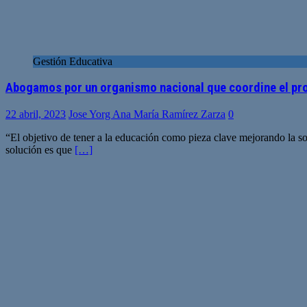
Gestión Educativa
Abogamos por un organismo nacional que coordine el pr
22 abril, 2023
Jose Yorg Ana María Ramírez Zarza
0
“El objetivo de tener a la educación como pieza clave mejorando la s
solución es que
[…]