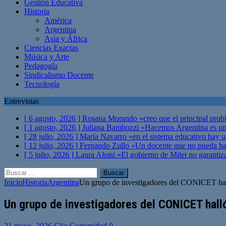
Gestión Educativa
Historia
América
Argentina
Asia y África
Ciencias Exactas
Música y Arte
Pedagogía
Sindicalismo Docente
Tecnología
Entrevistas
[ 6 agosto, 2026 ]
Rosana Morando «creo que el principal probl
[ 1 agosto, 2026 ]
Juliana Bambozzi «Hacemos Argentina es una
[ 28 julio, 2026 ]
María Navarro «en el sistema educativo hay 
[ 12 julio, 2026 ]
Fernando Zullo «Un docente que no pueda hacer
[ 5 julio, 2026 ]
Laura Aloisi «El gobierno de Milei no garanti
Buscar:
Inicio
Historia
Argentina
Un grupo de investigadores del CONICET halló
Un grupo de investigadores del CONICET halló 
21 mayo, 2026
Clio Comunidad
0