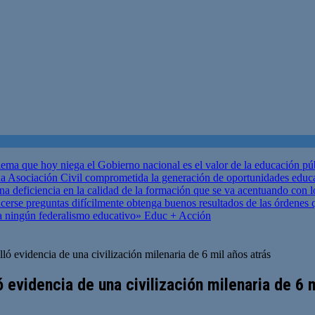
ema que hoy niega el Gobierno nacional es el valor de la educación p
 Asociación Civil comprometida la generación de oportunidades educ
una deficiencia en la calidad de la formación que se va acentuando c
se preguntas difícilmente obtenga buenos resultados de las órdenes que
za ningún federalismo educativo»
Educ + Acción
 evidencia de una civilización milenaria de 6 mil años atrás
evidencia de una civilización milenaria de 6 m