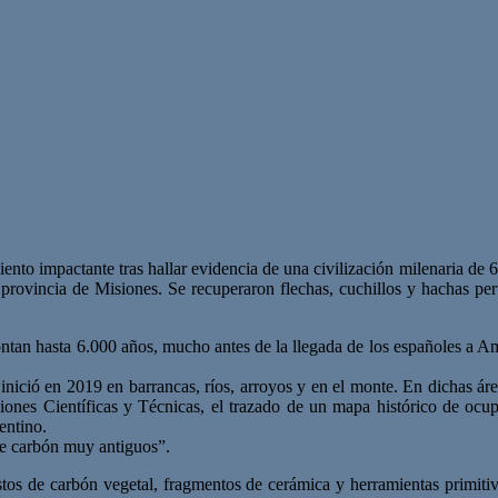
 impactante tras hallar evidencia de una civilización milenaria de 6 mi
a provincia de Misiones. Se recuperaron flechas, cuchillos y hachas p
tan hasta 6.000 años, mucho antes de la llegada de los españoles a Amér
se inició en 2019 en barrancas, ríos, arroyos y en el monte. En dichas 
aciones Científicas y Técnicas, el trazado de un mapa histórico de ocu
entino.
de carbón muy antiguos”.
tos de carbón vegetal, fragmentos de cerámica y herramientas primiti