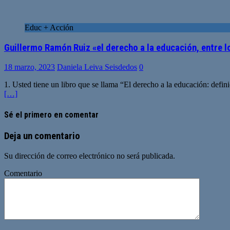
Educ + Acción
Guillermo Ramón Ruiz «el derecho a la educación, entre 
18 marzo, 2023
Daniela Leiva Seisdedos
0
1. Usted tiene un libro que se llama “El derecho a la educación: defin
[…]
Sé el primero en comentar
Deja un comentario
Su dirección de correo electrónico no será publicada.
Comentario