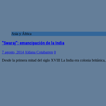
Asia y África
“Swaraj”: emancipación de la India
7 agosto, 2014
Aldana Cotabarren
0
Desde la primera mitad del siglo XVIII La India era colonia británic