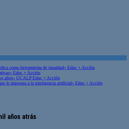
ública como herramienta de igualdad»
Educ + Acción
ativas»
Educ + Acción
on los años» UCALP
Educ + Acción
 le imponga a la inteligencia artificial»
Educ + Acción
il años atrás