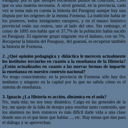
Paraguay por lo que siempre encuentras puntos de conexión. Creo
que es una materia necesaria. A nivel general, en la provincia, cada
vez se toma más en cuenta la historia del Paraguay aunque hay una
disputa por los orígenes de la misma Formosa. La tradición habla de
los pioneros, todos inmigrantes europeos, y en el museo histórico
provincial están sus rostros, uno al lado del otro. Sin embargo, el
censo de 1895 nos habla que el 37,7% de la población había nacido
en Paraguay. El siguiente grupo migrante era el italiano, con un 5%.
Recuperar la historia del Paraguay, del guaraní, es recuperar también
la historia de Formosa.
2. ¿Qué opinión pedagógica y didáctica le merecen actualmente
los institutos terciarios en cuanto a la enseñanza de la Historia?
¿Están actualizados en cuanto a las nuevas formas de impartir
la enseñanza en nuestro contexto nacional?
No tengo conocimiento; en la provincia de Formosa sólo hay dos
institutos y ninguno en la capital por lo que no sabría cómo es el
sistema de enseñanza.
3. Ignacio ¿La Historia es acción, dinámica en el aula?
No, mala mía; no soy muy dinámico. Caigo en las generales de la
ley, me quejo de la falta de tiempo para enseñar tanto contenido, que
los alumnos no leen entonces es más difícil darle vida a una clase
donde uno es el que tiene que hablar…, etc. Hay temas que dan para
el diálogo y se aprovechan.