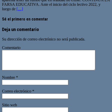
FARSA EDUCATIVA. Ante el inicio del ciclo lectivo 2022, y
luego de
[…]
Sé el primero en comentar
Deja un comentario
Su dirección de correo electrónico no será publicada.
Comentario
Nombre
*
Correo electrónico
*
Sitio web