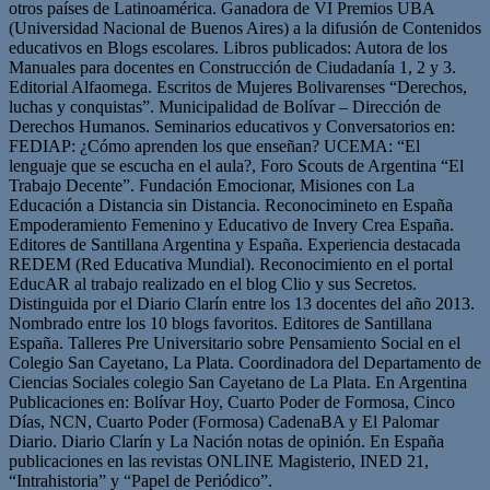
otros países de Latinoamérica. Ganadora de VI Premios UBA
(Universidad Nacional de Buenos Aires) a la difusión de Contenidos
educativos en Blogs escolares. Libros publicados: Autora de los
Manuales para docentes en Construcción de Ciudadanía 1, 2 y 3.
Editorial Alfaomega. Escritos de Mujeres Bolivarenses “Derechos,
luchas y conquistas”. Municipalidad de Bolívar – Dirección de
Derechos Humanos. Seminarios educativos y Conversatorios en:
FEDIAP: ¿Cómo aprenden los que enseñan? UCEMA: “El
lenguaje que se escucha en el aula?, Foro Scouts de Argentina “El
Trabajo Decente”. Fundación Emocionar, Misiones con La
Educación a Distancia sin Distancia. Reconocimineto en España
Empoderamiento Femenino y Educativo de Invery Crea España.
Editores de Santillana Argentina y España. Experiencia destacada
REDEM (Red Educativa Mundial). Reconocimiento en el portal
EducAR al trabajo realizado en el blog Clio y sus Secretos.
Distinguida por el Diario Clarín entre los 13 docentes del año 2013.
Nombrado entre los 10 blogs favoritos. Editores de Santillana
España. Talleres Pre Universitario sobre Pensamiento Social en el
Colegio San Cayetano, La Plata. Coordinadora del Departamento de
Ciencias Sociales colegio San Cayetano de La Plata. En Argentina
Publicaciones en: Bolívar Hoy, Cuarto Poder de Formosa, Cinco
Días, NCN, Cuarto Poder (Formosa) CadenaBA y El Palomar
Diario. Diario Clarín y La Nación notas de opinión. En España
publicaciones en las revistas ONLINE Magisterio, INED 21,
“Intrahistoria” y “Papel de Periódico”.