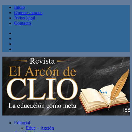
Inicio
Quienes somos
Aviso legal
Contacto
Facebook
Twitter
Linkedin
Youtube
Editorial
Educ + Acción