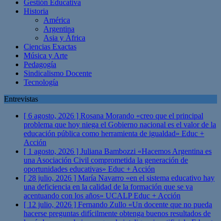
Gestión Educativa
Historia
América
Argentina
Asia y África
Ciencias Exactas
Música y Arte
Pedagogía
Sindicalismo Docente
Tecnología
Entrevistas
[ 6 agosto, 2026 ]
Rosana Morando «creo que el principal
problema que hoy niega el Gobierno nacional es el valor de la
educación pública como herramienta de igualdad»
Educ +
Acción
[ 1 agosto, 2026 ]
Juliana Bambozzi «Hacemos Argentina es
una Asociación Civil comprometida la generación de
oportunidades educativas»
Educ + Acción
[ 28 julio, 2026 ]
María Navarro «en el sistema educativo hay
una deficiencia en la calidad de la formación que se va
acentuando con los años» UCALP
Educ + Acción
[ 12 julio, 2026 ]
Fernando Zullo «Un docente que no pueda
hacerse preguntas difícilmente obtenga buenos resultados de