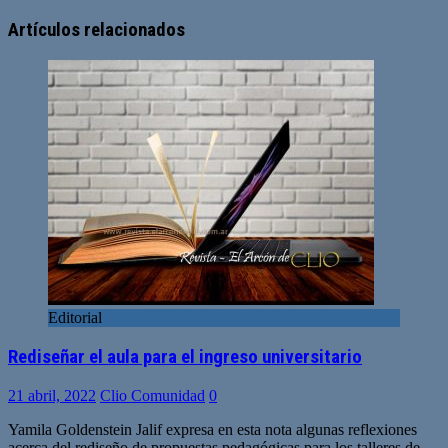
Sitio
Facebook
Twitter
YouTube
web
Artículos relacionados
Editorial
Rediseñar el aula para el ingreso universitario
21 abril, 2022
Clio Comunidad
0
Yamila Goldenstein Jalif expresa en esta nota algunas reflexiones
acerca del rediseño de propuestas pedagógicas para los talleres de