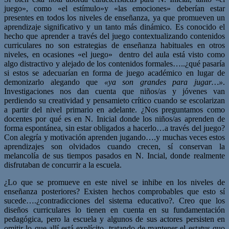
juego», como «el estímulo»y «las emociones» deberían estar
presentes en todos los niveles de enseñanza, ya que promueven un
aprendizaje significativo y un tanto más dinámico. Es conocido el
hecho que aprender a través del juego contextualizando contenidos
curriculares no son estrategias de enseñanza habituales en otros
niveles, en ocasiones «el juego» dentro del aula está visto como
algo distractivo y alejado de los contenidos formales…..¿qué pasaría
si estos se adecuarían en forma de juego académico en lugar de
demonizarlo alegando que
«ya son grandes para jugar…»
.
Investigaciones nos dan cuenta que niños/as y jóvenes van
perdiendo su creatividad y pensamieto crítico cuando se escolarizan
a partir del nivel primario en adelante. ¿Nos preguntamos como
docentes por qué es en N. Inicial donde los niños/as aprenden de
forma espontánea, sin estar obligados a hacerlo…a través del juego?
Con alegría y motivación aprenden jugando….y muchas veces estos
aprendizajes son olvidados cuando crecen, sí conservan la
melancolía de sus tiempos pasados en N. Incial, donde realmente
disfrutaban de concurrir a la escuela.
¿Lo que se promueve en este nivel se inhibe en los niveles de
enseñanza posteriores? Existen hechos comprobables que esto sí
sucede….¿contradicciones del sistema educativo?. Creo que los
diseños curriculares lo tienen en cuenta en su fundamentación
pedagógica, pero la escuela y algunos de sus actores persisten en
omitir lo que allí está explícito, tratando de mantener el estatus quo