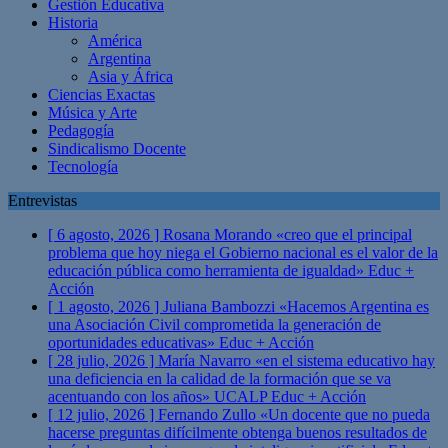
Gestión Educativa
Historia
América
Argentina
Asia y África
Ciencias Exactas
Música y Arte
Pedagogía
Sindicalismo Docente
Tecnología
Entrevistas
[ 6 agosto, 2026 ]
Rosana Morando «creo que el principal
problema que hoy niega el Gobierno nacional es el valor de la
educación pública como herramienta de igualdad»
Educ +
Acción
[ 1 agosto, 2026 ]
Juliana Bambozzi «Hacemos Argentina es
una Asociación Civil comprometida la generación de
oportunidades educativas»
Educ + Acción
[ 28 julio, 2026 ]
María Navarro «en el sistema educativo hay
una deficiencia en la calidad de la formación que se va
acentuando con los años» UCALP
Educ + Acción
[ 12 julio, 2026 ]
Fernando Zullo «Un docente que no pueda
hacerse preguntas difícilmente obtenga buenos resultados de