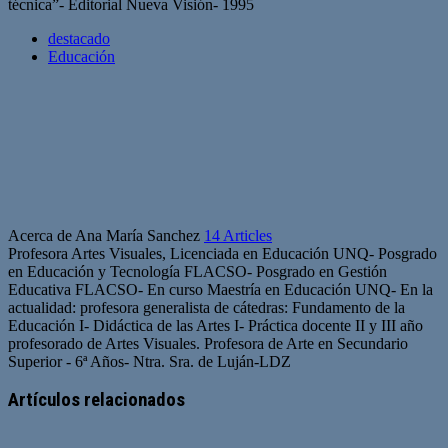
técnica”- Editorial Nueva Visión- 1995
destacado
Educación
Acerca de Ana María Sanchez
14 Articles
Profesora Artes Visuales, Licenciada en Educación UNQ- Posgrado
en Educación y Tecnología FLACSO- Posgrado en Gestión
Educativa FLACSO- En curso Maestría en Educación UNQ- En la
actualidad: profesora generalista de cátedras: Fundamento de la
Educación I- Didáctica de las Artes I- Práctica docente II y III año
profesorado de Artes Visuales. Profesora de Arte en Secundario
Superior - 6ª Años- Ntra. Sra. de Luján-LDZ
Sitio
web
Artículos relacionados