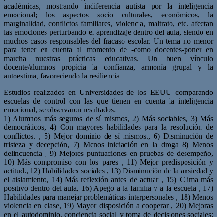
académicas, mostrando indiferencia autista por la inteligencia
emocional; los aspectos socio culturales, económicos, la
marginalidad, conflictos familiares, violencia, maltrato, etc. afectan
las emociones perturbando el aprendizaje dentro del aula, siendo en
muchos casos responsables del fracaso escolar. Un tema no menor
para tener en cuenta al momento de -como docentes-poner en
marcha nuestras prácticas educativas. Un buen vínculo
docente/alumnos propicia la confianza, armonía grupal y la
autoestima, favoreciendo la resiliencia.
Estudios realizados en Universidades de los EEUU comparando
escuelas de control con las que tienen en cuenta la inteligencia
emocional, se observaron resultados:
1) Alumnos más seguros de sí mismos, 2) Más sociables, 3) Más
democráticos, 4) Con mayores habilidades para la resolución de
conflictos. , 5) Mejor dominio de sí mismos., 6) Disminución de
tristeza y decepción, 7) Menos iniciación en la droga 8) Menos
delincuencia , 9) Mejores puntuaciones en pruebas de desempeño,
10) Más compromiso con los pares , 11) Mejor predisposición y
actitud., 12) Habilidades sociales , 13) Disminución de la ansiedad y
el aislamiento, 14) Más reflexión antes de actuar , 15) Clima más
positivo dentro del aula, 16) Apego a la familia y a la escuela , 17)
Habilidades para manejar problemáticas interpersonales , 18) Menos
violencia en clase, 19) Mayor disposición a cooperar , 20) Mejoras
en el autodominio, conciencia social y toma de decisiones sociales: