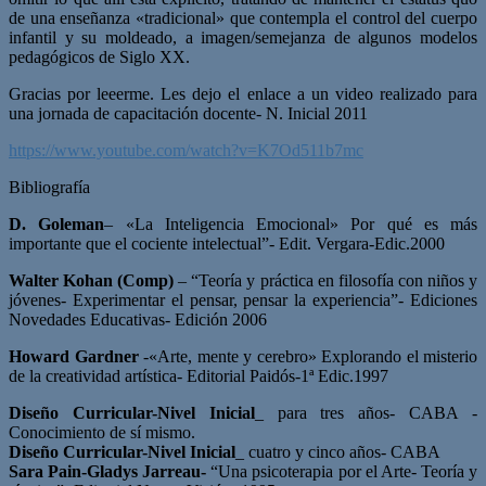
de una enseñanza «tradicional» que contempla el control del cuerpo
infantil y su moldeado, a imagen/semejanza de algunos modelos
pedagógicos de Siglo XX.
Gracias por leeerme. Les dejo el enlace a un video realizado para
una jornada de capacitación docente- N. Inicial 2011
https://www.youtube.com/watch?v=K7Od511b7mc
Bibliografía
D. Goleman
– «La Inteligencia Emocional» Por qué es más
importante que el cociente intelectual”- Edit. Vergara-Edic.2000
Walter Kohan (Comp)
– “Teoría y práctica en filosofía con niños y
jóvenes- Experimentar el pensar, pensar la experiencia”- Ediciones
Novedades Educativas- Edición 2006
Howard Gardner
-«Arte, mente y cerebro» Explorando el misterio
de la creatividad artística- Editorial Paidós-1ª Edic.1997
Diseño Curricular-Nivel Inicial
_ para tres años- CABA -
Conocimiento de sí mismo.
Diseño Curricular-Nivel Inicial
_ cuatro y cinco años- CABA
Sara Pain-Gladys Jarreau-
“Una psicoterapia por el Arte- Teoría y