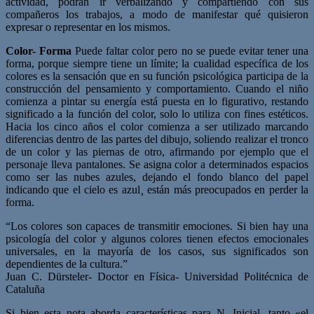
actividad, podrán ir verbalizando y compartiendo con sus
compañeros los trabajos, a modo de manifestar qué quisieron
expresar o representar en los mismos.
Color- Forma
Puede faltar color pero no se puede evitar tener una
forma, porque siempre tiene un límite; la cualidad específica de los
colores es la sensación que en su función psicológica participa de la
construcción del pensamiento y comportamiento. Cuando el niño
comienza a pintar su energía está puesta en lo figurativo, restando
significado a la función del color, solo lo utiliza con fines estéticos.
Hacia los cinco años el color comienza a ser utilizado marcando
diferencias dentro de las partes del dibujo, soliendo realizar el tronco
de un color y las piernas de otro, afirmando por ejemplo que el
personaje lleva pantalones. Se asigna color a determinados espacios
como ser las nubes azules, dejando el fondo blanco del papel
indicando que el cielo es azul¸ están más preocupados en perder la
forma.
“Los colores son capaces de transmitir emociones. Si bien hay una
psicología del color y algunos colores tienen efectos emocionales
universales, en la mayoría de los casos, sus significados son
dependientes de la cultura.”
Juan C. Dürsteler- Doctor en Física- Universidad Politécnica de
Cataluña
Si bien esta nota aborda características para N. Inicial, tanto «el