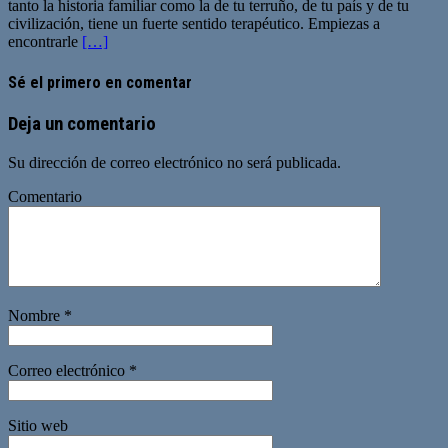
tanto la historia familiar como la de tu terruño, de tu país y de tu
civilización, tiene un fuerte sentido terapéutico. Empiezas a
encontrarle
[…]
Sé el primero en comentar
Deja un comentario
Su dirección de correo electrónico no será publicada.
Comentario
Nombre
*
Correo electrónico
*
Sitio web