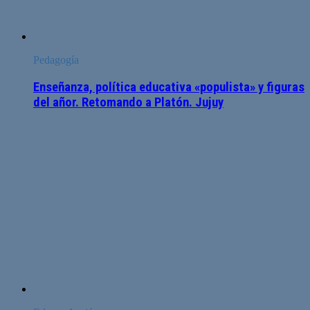
Pedagogía
Enseñanza, política educativa «populista» y figuras
del añor. Retomando a Platón. Jujuy