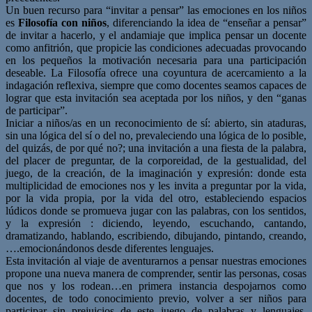
Un buen recurso para “invitar a pensar” las emociones en los niños
es
Filosofía con niños
, diferenciando la idea de “enseñar a pensar”
de invitar a hacerlo, y el andamiaje que implica pensar un docente
como anfitrión, que propicie las condiciones adecuadas provocando
en los pequeños la motivación necesaria para una participación
deseable. La Filosofía ofrece una coyuntura de acercamiento a la
indagación reflexiva, siempre que como docentes seamos capaces de
lograr que esta invitación sea aceptada por los niños, y den “ganas
de participar”.
Iniciar a niños/as en un reconocimiento de sí: abierto, sin ataduras,
sin una lógica del sí o del no, prevaleciendo una lógica de lo posible,
del quizás, de por qué no?; una invitación a una fiesta de la palabra,
del placer de preguntar, de la corporeidad, de la gestualidad, del
juego, de la creación, de la imaginación y expresión: donde esta
multiplicidad de emociones nos y les invita a preguntar por la vida,
por la vida propia, por la vida del otro, estableciendo espacios
lúdicos donde se promueva jugar con las palabras, con los sentidos,
y la expresión : diciendo, leyendo, escuchando, cantando,
dramatizando, hablando, escribiendo, dibujando, pintando, creando,
….emocionándonos desde diferentes lenguajes.
Esta invitación al viaje de aventurarnos a pensar nuestras emociones
propone una nueva manera de comprender, sentir las personas, cosas
que nos y los rodean…en primera instancia despojarnos como
docentes, de todo conocimiento previo, volver a ser niños para
participar sin prejuicios de este juego de palabras y lenguajes.