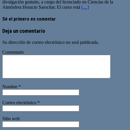
divulgación gratuito, a cargo del licenciado en Ciencias de la
Atmósfera Horacio Sarochar. El curso está
[…]
Sé el primero en comentar
Deja un comentario
Su dirección de correo electrónico no será publicada.
Comentario
Nombre
*
Correo electrónico
*
Sitio web