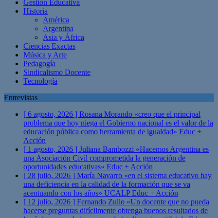
Gestión Educativa
Historia
América
Argentina
Asia y África
Ciencias Exactas
Música y Arte
Pedagogía
Sindicalismo Docente
Tecnología
Entrevistas
[ 6 agosto, 2026 ]
Rosana Morando «creo que el principal
problema que hoy niega el Gobierno nacional es el valor de la
educación pública como herramienta de igualdad»
Educ +
Acción
[ 1 agosto, 2026 ]
Juliana Bambozzi «Hacemos Argentina es
una Asociación Civil comprometida la generación de
oportunidades educativas»
Educ + Acción
[ 28 julio, 2026 ]
María Navarro «en el sistema educativo hay
una deficiencia en la calidad de la formación que se va
acentuando con los años» UCALP
Educ + Acción
[ 12 julio, 2026 ]
Fernando Zullo «Un docente que no pueda
hacerse preguntas difícilmente obtenga buenos resultados de