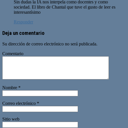
Sin dudas la IA nos interpela como docentes y como
sociedad. El libro de Chantal que tuve el gusto de leer es
interesantísimo
Responder
Deja un comentario
Su dirección de correo electrónico no será publicada.
Comentario
Nombre
*
Correo electrónico
*
Sitio web