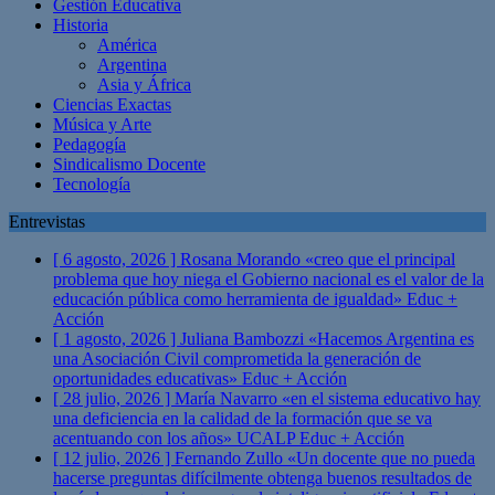
Gestión Educativa
Historia
América
Argentina
Asia y África
Ciencias Exactas
Música y Arte
Pedagogía
Sindicalismo Docente
Tecnología
Entrevistas
[ 6 agosto, 2026 ]
Rosana Morando «creo que el principal
problema que hoy niega el Gobierno nacional es el valor de la
educación pública como herramienta de igualdad»
Educ +
Acción
[ 1 agosto, 2026 ]
Juliana Bambozzi «Hacemos Argentina es
una Asociación Civil comprometida la generación de
oportunidades educativas»
Educ + Acción
[ 28 julio, 2026 ]
María Navarro «en el sistema educativo hay
una deficiencia en la calidad de la formación que se va
acentuando con los años» UCALP
Educ + Acción
[ 12 julio, 2026 ]
Fernando Zullo «Un docente que no pueda
hacerse preguntas difícilmente obtenga buenos resultados de