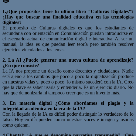
1.¿Qué propósitos tiene tu último libro “Culturas Digitales”?
¿Hay que buscar una finalidad educativa en las tecnologías
digitales?
El propósito de Culturas digitales es que los estudiantes de
secundaria con orientación en Comunicación puedan introducirse en
el escenario actual de comunicación digital e interactiva. Al ser un
manual, la idea es que puedan leer teoría pero también resolver
ejercicios vinculados a los temas.
2. La AI ¿Puede generar una nueva cultura de aprendizaje?
¿En qué consiste?
La IA nos propone un desafío como docentes y ciudadanos. Nadie
está ajeno a los cambios que poco a poco la digitalización produce
en nuestras vidas y, poco o poco, lo mismo sucederá con la IA. Creo
que la clave es saber usarla y entenderla. Es un ejercicio diario. No
hay que demonizarla ni tampoco creer que es un invento más.
3. En materia digital ¿Cómo abordamos el plagio y la
integridad académica en la era de la IA?
Con la llegada de la IA es difícil poder distinguir lo verdadero de lo
falso. Hoy en día pueden tomar nuestras voces e imagen y usarlas
como quieran.
4.Chantal: ¿A que se denomina narrativa transmedia? ¿Qué