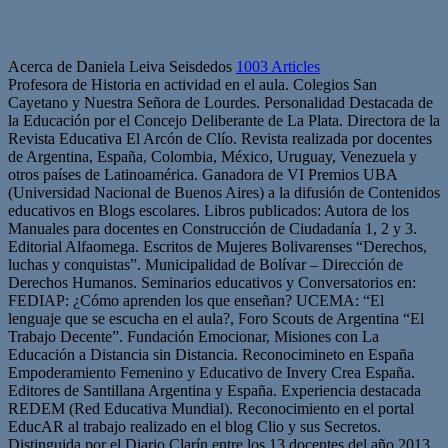
Acerca de Daniela Leiva Seisdedos
1003 Articles
Profesora de Historia en actividad en el aula. Colegios San
Cayetano y Nuestra Señora de Lourdes. Personalidad Destacada de
la Educación por el Concejo Deliberante de La Plata. Directora de la
Revista Educativa El Arcón de Clío. Revista realizada por docentes
de Argentina, España, Colombia, México, Uruguay, Venezuela y
otros países de Latinoamérica. Ganadora de VI Premios UBA
(Universidad Nacional de Buenos Aires) a la difusión de Contenidos
educativos en Blogs escolares. Libros publicados: Autora de los
Manuales para docentes en Construcción de Ciudadanía 1, 2 y 3.
Editorial Alfaomega. Escritos de Mujeres Bolivarenses “Derechos,
luchas y conquistas”. Municipalidad de Bolívar – Dirección de
Derechos Humanos. Seminarios educativos y Conversatorios en:
FEDIAP: ¿Cómo aprenden los que enseñan? UCEMA: “El
lenguaje que se escucha en el aula?, Foro Scouts de Argentina “El
Trabajo Decente”. Fundación Emocionar, Misiones con La
Educación a Distancia sin Distancia. Reconocimineto en España
Empoderamiento Femenino y Educativo de Invery Crea España.
Editores de Santillana Argentina y España. Experiencia destacada
REDEM (Red Educativa Mundial). Reconocimiento en el portal
EducAR al trabajo realizado en el blog Clio y sus Secretos.
Distinguida por el Diario Clarín entre los 13 docentes del año 2013.