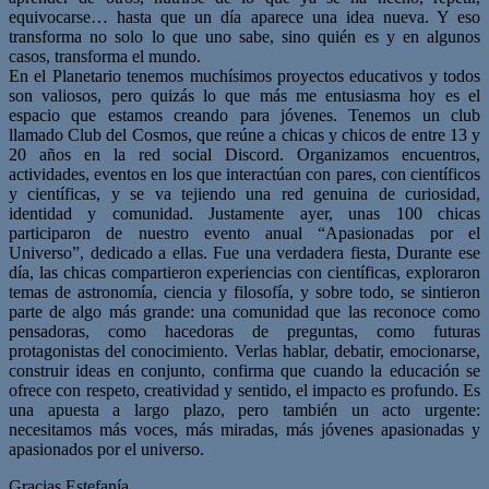
equivocarse… hasta que un día aparece una idea nueva. Y eso
transforma no solo lo que uno sabe, sino quién es y en algunos
casos, transforma el mundo.
En el Planetario tenemos muchísimos proyectos educativos y todos
son valiosos, pero quizás lo que más me entusiasma hoy es el
espacio que estamos creando para jóvenes. Tenemos un club
llamado Club del Cosmos, que reúne a chicas y chicos de entre 13 y
20 años en la red social Discord. Organizamos encuentros,
actividades, eventos en los que interactúan con pares, con científicos
y científicas, y se va tejiendo una red genuina de curiosidad,
identidad y comunidad. Justamente ayer, unas 100 chicas
participaron de nuestro evento anual “Apasionadas por el
Universo”, dedicado a ellas. Fue una verdadera fiesta, Durante ese
día, las chicas compartieron experiencias con científicas, exploraron
temas de astronomía, ciencia y filosofía, y sobre todo, se sintieron
parte de algo más grande: una comunidad que las reconoce como
pensadoras, como hacedoras de preguntas, como futuras
protagonistas del conocimiento. Verlas hablar, debatir, emocionarse,
construir ideas en conjunto, confirma que cuando la educación se
ofrece con respeto, creatividad y sentido, el impacto es profundo. Es
una apuesta a largo plazo, pero también un acto urgente:
necesitamos más voces, más miradas, más jóvenes apasionadas y
apasionados por el universo.
Gracias Estefanía.