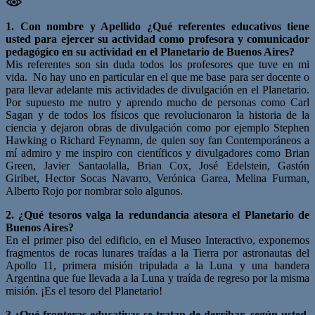
1. Con nombre y Apellido ¿Qué referentes educativos tiene
usted para ejercer su actividad como profesora y comunicador
pedagógico en su actividad en el Planetario de Buenos Aires?
Mis referentes son sin duda todos los profesores que tuve en mi
vida. No hay uno en particular en el que me base para ser docente o
para llevar adelante mis actividades de divulgación en el Planetario.
Por supuesto me nutro y aprendo mucho de personas como Carl
Sagan y de todos los físicos que revolucionaron la historia de la
ciencia y dejaron obras de divulgación como por ejemplo Stephen
Hawking o Richard Feynamn, de quien soy fan Contemporáneos a
mí admiro y me inspiro con científicos y divulgadores como Brian
Green, Javier Santaolalla, Brian Cox, José Edelstein, Gastón
Giribet, Hector Socas Navarro, Verónica Garea, Melina Furman,
Alberto Rojo por nombrar solo algunos.
2. ¿Qué tesoros valga la redundancia atesora el Planetario de
Buenos Aires?
En el primer piso del edificio, en el Museo Interactivo, exponemos
fragmentos de rocas lunares traídas a la Tierra por astronautas del
Apollo 11, primera misión tripulada a la Luna y una bandera
Argentina que fue llevada a la Luna y traída de regreso por la misma
misión. ¡Es el tesoro del Planetario!
3.¿Qué fronteras educativas se tratan de derribar, según usted,