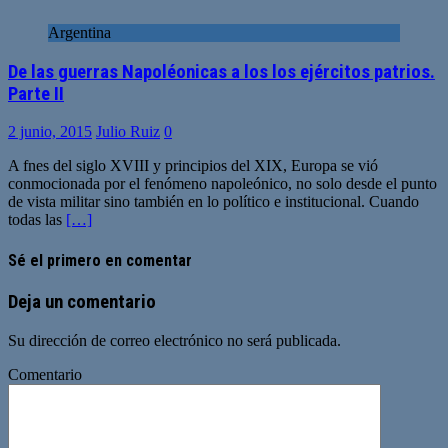
Argentina
De las guerras Napoléonicas a los los ejércitos patrios.
Parte II
2 junio, 2015
Julio Ruiz
0
A fnes del siglo XVIII y principios del XIX, Europa se vió
conmocionada por el fenómeno napoleónico, no solo desde el punto
de vista militar sino también en lo político e institucional. Cuando
todas las
[…]
Sé el primero en comentar
Deja un comentario
Su dirección de correo electrónico no será publicada.
Comentario