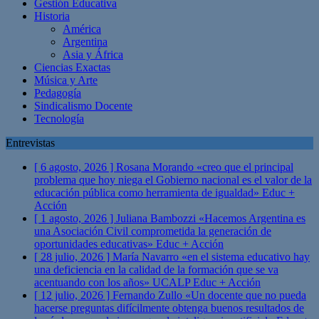
Gestión Educativa
Historia
América
Argentina
Asia y África
Ciencias Exactas
Música y Arte
Pedagogía
Sindicalismo Docente
Tecnología
Entrevistas
[ 6 agosto, 2026 ]
Rosana Morando «creo que el principal
problema que hoy niega el Gobierno nacional es el valor de la
educación pública como herramienta de igualdad»
Educ +
Acción
[ 1 agosto, 2026 ]
Juliana Bambozzi «Hacemos Argentina es
una Asociación Civil comprometida la generación de
oportunidades educativas»
Educ + Acción
[ 28 julio, 2026 ]
María Navarro «en el sistema educativo hay
una deficiencia en la calidad de la formación que se va
acentuando con los años» UCALP
Educ + Acción
[ 12 julio, 2026 ]
Fernando Zullo «Un docente que no pueda
hacerse preguntas difícilmente obtenga buenos resultados de