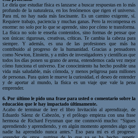
Le diría que estudiar física es lanzarse a buscar respuestas en lo más
profundo de la naturaleza, en los fenómenos que rigen el universo.
Para mí, no hay nada más fascinante. Es un camino exigente, sí.
Requiere trabajo, paciencia y muchas ganas. Pero la recompensa es
enorme: no solo por lo que se aprende, sino por cómo te transforma.
La física no solo te enseña contenidos, sino formas de pensar que
son únicas: rigurosas, creativas, críticas. Te cambia la cabeza para
siempre. Y además, es una de las profesiones que más ha
contribuido al progreso de la humanidad. Gracias a pensadores
como Newton, Einstein, y a miles de investigadores y científicas que
todos los días ponen su grano de arena, entendemos cada vez mejor
cómo funciona el universo. Ese conocimiento ha hecho posible una
vida más saludable, más cómoda, y menos peligrosa para millones
de personas. Para quien le mueve la curiosidad, el deseo de entender
y de aportar al mundo, la física es un viaje que vale la pena
emprender.
6. Por último le pido una frase para usted o comentario sobre la
educación que le hay impactado últimamente.
Acabo de terminar de leer el libro Invitación al aprendizaje, de
Eduardo Sáenz de Cabezón, y el prólogo empieza con una frase
hermosa de Richard Feynman que me conmovió mucho: “Sigues
aprendiendo y aprendiendo, y en algún momento aprendes algo que
nadie ha aprendido nunca antes.” Eso para mí es el progreso:
aprender de otros, nutrirse de lo que ya se ha hecho, repetir,