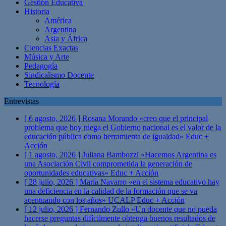
Gestión Educativa
Historia
América
Argentina
Asia y África
Ciencias Exactas
Música y Arte
Pedagogía
Sindicalismo Docente
Tecnología
Entrevistas
[ 6 agosto, 2026 ]
Rosana Morando «creo que el principal
problema que hoy niega el Gobierno nacional es el valor de la
educación pública como herramienta de igualdad»
Educ +
Acción
[ 1 agosto, 2026 ]
Juliana Bambozzi «Hacemos Argentina es
una Asociación Civil comprometida la generación de
oportunidades educativas»
Educ + Acción
[ 28 julio, 2026 ]
María Navarro «en el sistema educativo hay
una deficiencia en la calidad de la formación que se va
acentuando con los años» UCALP
Educ + Acción
[ 12 julio, 2026 ]
Fernando Zullo «Un docente que no pueda
hacerse preguntas difícilmente obtenga buenos resultados de