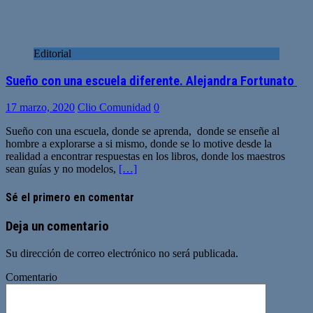
Editorial
Sueño con una escuela diferente. Alejandra Fortunato
17 marzo, 2020
Clio Comunidad
0
Sueño con una escuela, donde se aprenda, donde se enseñe al
hombre a explorarse a si mismo, donde se lo motive desde la
realidad a encontrar respuestas en los libros, donde los maestros
sean guías y no modelos,
[…]
Sé el primero en comentar
Deja un comentario
Su dirección de correo electrónico no será publicada.
Comentario