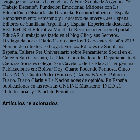
lenguaje que se escucha en el aula?, Foro Scouts de Argentina “El
Trabajo Decente”. Fundación Emocionar, Misiones con La
Educación a Distancia sin Distancia. Reconocimineto en España
Empoderamiento Femenino y Educativo de Invery Crea España.
Editores de Santillana Argentina y España. Experiencia destacada
REDEM (Red Educativa Mundial). Reconocimiento en el portal
EducAR al trabajo realizado en el blog Clio y sus Secretos.
Distinguida por el Diario Clarín entre los 13 docentes del año 2013.
Nombrado entre los 10 blogs favoritos. Editores de Santillana
España. Talleres Pre Universitario sobre Pensamiento Social en el
Colegio San Cayetano, La Plata. Coordinadora del Departamento de
Ciencias Sociales colegio San Cayetano de La Plata. En Argentina
Publicaciones en: Bolívar Hoy, Cuarto Poder de Formosa, Cinco
Días, NCN, Cuarto Poder (Formosa) CadenaBA y El Palomar
Diario. Diario Clarín y La Nación notas de opinión. En España
publicaciones en las revistas ONLINE Magisterio, INED 21,
“Intrahistoria” y “Papel de Periódico”.
Sitio
Facebook
Twitter
YouTube
web
Artículos relacionados