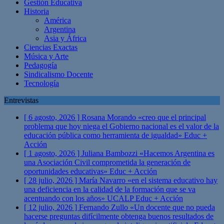
Gestión Educativa
Historia
América
Argentina
Asia y África
Ciencias Exactas
Música y Arte
Pedagogía
Sindicalismo Docente
Tecnología
Entrevistas
[ 6 agosto, 2026 ]
Rosana Morando «creo que el principal
problema que hoy niega el Gobierno nacional es el valor de la
educación pública como herramienta de igualdad»
Educ +
Acción
[ 1 agosto, 2026 ]
Juliana Bambozzi «Hacemos Argentina es
una Asociación Civil comprometida la generación de
oportunidades educativas»
Educ + Acción
[ 28 julio, 2026 ]
María Navarro «en el sistema educativo hay
una deficiencia en la calidad de la formación que se va
acentuando con los años» UCALP
Educ + Acción
[ 12 julio, 2026 ]
Fernando Zullo «Un docente que no pueda
hacerse preguntas difícilmente obtenga buenos resultados de