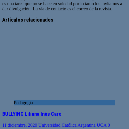
es una tarea que no se hace en soledad por lo tanto los invitamos a
dar divulgación. La via de contacto es el correo de la revista.
Sitio
web
Artículos relacionados
Pedagogía
BULLYING Liliana Inés Caro
11 diciembre, 2020
Universidad Católica Argentina UCA
0