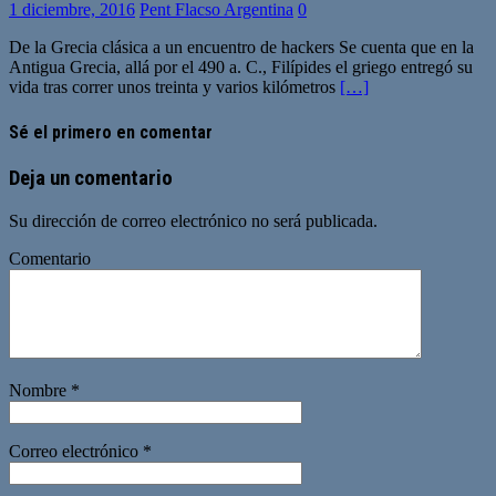
1 diciembre, 2016
Pent Flacso Argentina
0
De la Grecia clásica a un encuentro de hackers Se cuenta que en la
Antigua Grecia, allá por el 490 a. C., Filípides el griego entregó su
vida tras correr unos treinta y varios kilómetros
[…]
Sé el primero en comentar
Deja un comentario
Su dirección de correo electrónico no será publicada.
Comentario
Nombre
*
Correo electrónico
*