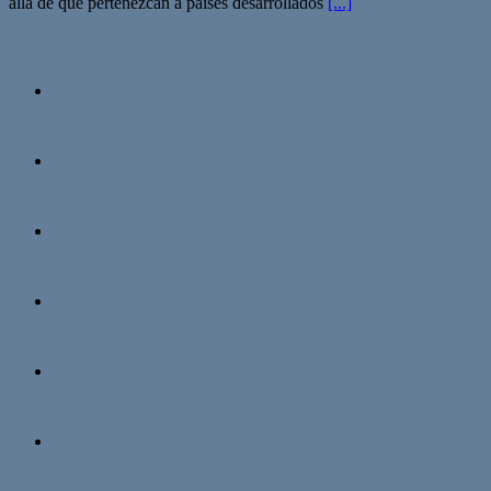
allá de que pertenezcan a países desarrollados
[...]