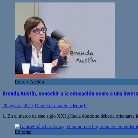
Educ + Acción
Brenda Austín, concebir a la educación como a una inver
28 agosto, 2017
Daniela Leiva Seisdedos
0
1. En el marco de este siglo XXI ¿Hacia dónde se debería orientarse la
Editorial