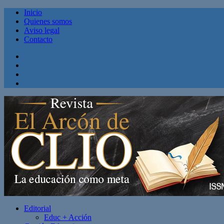
Inicio
Quienes somos
Aviso legal
Contacto
Facebook
Twitter
Linkedin
Youtube
Editorial
Educ + Acción