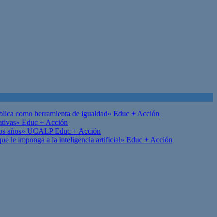
ública como herramienta de igualdad»
Educ + Acción
ativas»
Educ + Acción
on los años» UCALP
Educ + Acción
 le imponga a la inteligencia artificial»
Educ + Acción