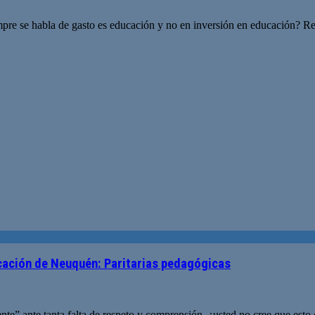
pre se habla de gasto es educación y no en inversión en educación? Req
ucación de Neuquén: Paritarias pedagógicas
e” ante tanta falta de respeto y comprensión, ¿usted no cree que esto 