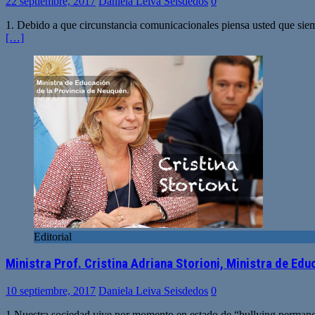
22 septiembre, 2017
Daniela Leiva Seisdedos
0
1. Debido a que circunstancia comunicacionales piensa usted que siem
[…]
Editorial
Ministra Prof. Cristina Adriana Storioni, Ministra de Ed
10 septiembre, 2017
Daniela Leiva Seisdedos
0
1.Nuestra sociedad vive por momento en estado de “bullying permanent