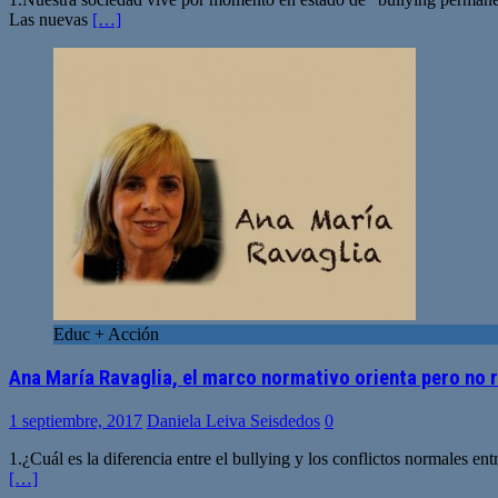
Las nuevas
[…]
Educ + Acción
Ana María Ravaglia, el marco normativo orienta pero no r
1 septiembre, 2017
Daniela Leiva Seisdedos
0
1.¿Cuál es la diferencia entre el bullying y los conflictos normales 
[…]