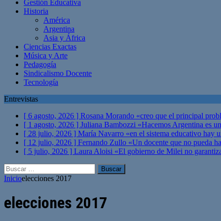
Gestión Educativa
Historia
América
Argentina
Asia y África
Ciencias Exactas
Música y Arte
Pedagogía
Sindicalismo Docente
Tecnología
Entrevistas
[ 6 agosto, 2026 ]
Rosana Morando «creo que el principal probl
[ 1 agosto, 2026 ]
Juliana Bambozzi «Hacemos Argentina es una
[ 28 julio, 2026 ]
María Navarro «en el sistema educativo hay 
[ 12 julio, 2026 ]
Fernando Zullo «Un docente que no pueda hacer
[ 5 julio, 2026 ]
Laura Aloisi «El gobierno de Milei no garanti
Buscar:
Inicio
elecciones 2017
elecciones 2017