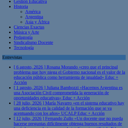
Gestión Educativa
Historia
América
Argentina
Asia y África
Ciencias Exactas
Música y Arte
Pedagogía
Sindicalismo Docente
Tecnología
Entrevistas
[ 6 agosto, 2026 ]
Rosana Morando «creo que el principal
problema que hoy niega el Gobierno nacional es el valor de la
educación pública como herramienta de igualdad»
Educ +
Acción
[ 1 agosto, 2026 ]
Juliana Bambozzi «Hacemos Argentina es
una Asociación Civil comprometida la generación de
oportunidades educativas»
Educ + Acción
[ 28 julio, 2026 ]
María Navarro «en el sistema educativo hay
una deficiencia en la calidad de la formación que se va
acentuando con los años» UCALP
Educ + Acción
[ 12 julio, 2026 ]
Fernando Zullo «Un docente que no pueda
hacerse preguntas difícilmente obtenga buenos resultados de