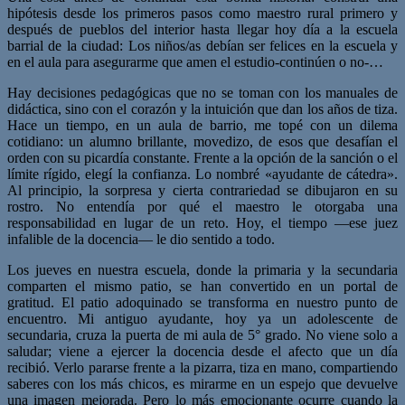
hipótesis desde los primeros pasos como maestro rural primero y
después de pueblos del interior hasta llegar hoy día a la escuela
barrial de la ciudad: Los niños/as debían ser felices en la escuela y
en el aula para asegurarme que amen el estudio-continúen o no-…
Hay decisiones pedagógicas que no se toman con los manuales de
didáctica, sino con el corazón y la intuición que dan los años de tiza.
Hace un tiempo, en un aula de barrio, me topé con un dilema
cotidiano: un alumno brillante, movedizo, de esos que desafían el
orden con su picardía constante. Frente a la opción de la sanción o el
límite rígido, elegí la confianza. Lo nombré «ayudante de cátedra».
Al principio, la sorpresa y cierta contrariedad se dibujaron en su
rostro. No entendía por qué el maestro le otorgaba una
responsabilidad en lugar de un reto. Hoy, el tiempo —ese juez
infalible de la docencia— le dio sentido a todo.
Los jueves en nuestra escuela, donde la primaria y la secundaria
comparten el mismo patio, se han convertido en un portal de
gratitud. El patio adoquinado se transforma en nuestro punto de
encuentro. Mi antiguo ayudante, hoy ya un adolescente de
secundaria, cruza la puerta de mi aula de 5° grado. No viene solo a
saludar; viene a ejercer la docencia desde el afecto que un día
recibió. Verlo pararse frente a la pizarra, tiza en mano, compartiendo
saberes con los más chicos, es mirarme en un espejo que devuelve
una imagen mejorada. Pero lo más emocionante ocurre cuando la