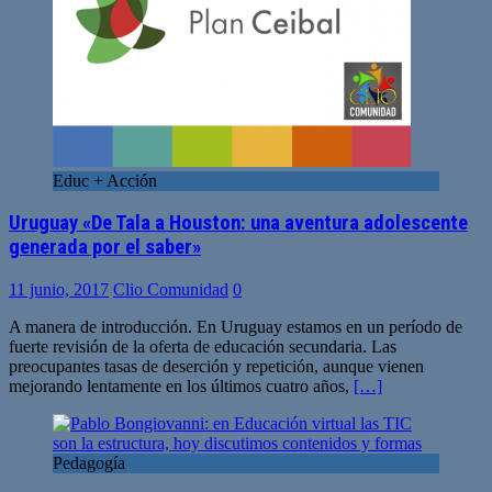
Educ + Acción
Uruguay «De Tala a Houston: una aventura adolescente
generada por el saber»
11 junio, 2017
Clio Comunidad
0
A manera de introducción. En Uruguay estamos en un período de
fuerte revisión de la oferta de educación secundaria. Las
preocupantes tasas de deserción y repetición, aunque vienen
mejorando lentamente en los últimos cuatro años,
[…]
Pedagogía