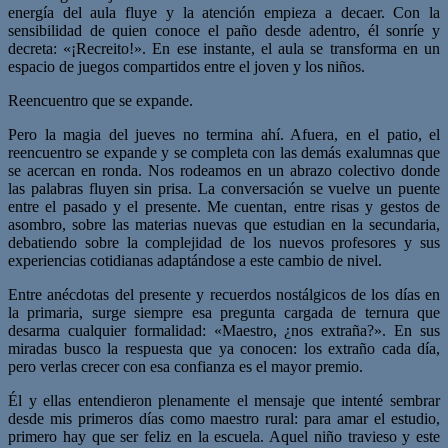
energía del aula fluye y la atención empieza a decaer. Con la
sensibilidad de quien conoce el paño desde adentro, él sonríe y
decreta: «¡Recreito!». En ese instante, el aula se transforma en un
espacio de juegos compartidos entre el joven y los niños.
Reencuentro que se expande.
Pero la magia del jueves no termina ahí. Afuera, en el patio, el
reencuentro se expande y se completa con las demás exalumnas que
se acercan en ronda. Nos rodeamos en un abrazo colectivo donde
las palabras fluyen sin prisa. La conversación se vuelve un puente
entre el pasado y el presente. Me cuentan, entre risas y gestos de
asombro, sobre las materias nuevas que estudian en la secundaria,
debatiendo sobre la complejidad de los nuevos profesores y sus
experiencias cotidianas adaptándose a este cambio de nivel.
Entre anécdotas del presente y recuerdos nostálgicos de los días en
la primaria, surge siempre esa pregunta cargada de ternura que
desarma cualquier formalidad: «Maestro, ¿nos extraña?». En sus
miradas busco la respuesta que ya conocen: los extraño cada día,
pero verlas crecer con esa confianza es el mayor premio.
Él y ellas entendieron plenamente el mensaje que intenté sembrar
desde mis primeros días como maestro rural: para amar el estudio,
primero hay que ser feliz en la escuela. Aquel niño travieso y este