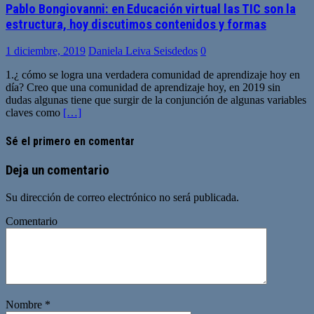
Pablo Bongiovanni: en Educación virtual las TIC son la
estructura, hoy discutimos contenidos y formas
1 diciembre, 2019
Daniela Leiva Seisdedos
0
1.¿ cómo se logra una verdadera comunidad de aprendizaje hoy en
día? Creo que una comunidad de aprendizaje hoy, en 2019 sin
dudas algunas tiene que surgir de la conjunción de algunas variables
claves como
[…]
Sé el primero en comentar
Deja un comentario
Su dirección de correo electrónico no será publicada.
Comentario
Nombre
*