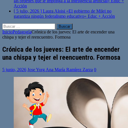
las órdenes que le imponga a la inteligencia artificial»
Educ +
Acción
[ 5 julio, 2026 ]
Laura Aloisi «El gobierno de Milei no
garantiza ningún federalismo educativo»
Educ + Acción
Buscar:
Inicio
Pedagogía
Crónica de los jueves: El arte de encender una
chispa y tejer el reencuentro. Formosa
Crónica de los jueves: El arte de encender
una chispa y tejer el reencuentro. Formosa
5 junio, 2026
Jose Yorg Ana María Ramírez Zarza
0