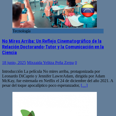
Tecnología
No Mires Arriba: Un Reflejo Cinematográfico de la
Relación Doctorando-Tutor y la Comunicación en la
Ciencia
18 junio, 2025
Mixzaida Yelitza Peña Zerpa
0
Introducción La película No mires arriba, protagonizada por
Leonardo DiCaprio y Jennifer LawreAdam, dirigida por Adam
McKay, fue estrenada en Netflix el 24 de diciembre del año 2021. A
pesar del toque apocalíptico poco esperanzador,
[…]